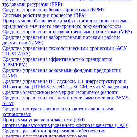
трудовыми ресурсами (ERP)
Средства управления бизнес-процессами (BPM)
Системы роботизации процессов (RPA)
Программное обеспечение для функционирования системы
юридически значимого электронного документооборота
Средства управления производственными процессами (MES)
Средства управления лабораторными потоками работ и
документов (LIMS)
Средства управления технологическими процессами (АСУ
ТП, SCADA)
Средства управления эффективностью предприятия
(CPM/EPM)
Средства управления основными фондами предприятия
(EAM)
Средства управления ИТ-службой, ИТ-инфраструктурой и
ИТ-активами (ITSM-ServiceDesk, SCCM, Asset Management)
Средства электронной коммерции (ecommerce platform)
Средства управления складом и цепочками поставок (WMS,
SCM)
Средства централизованного управления конечными
устройствами
Программы управления заказами (OM)
Программы автоматизированного контроля качества (CAQ)
Средства разработки программного обеспечения
Средства подготовки исполнимого кода