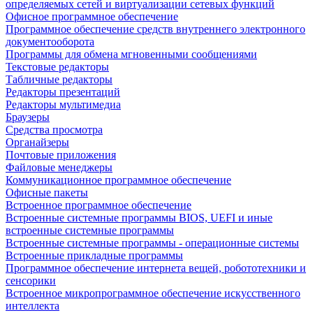
определяемых сетей и виртуализации сетевых функций
Офисное программное обеспечение
Программное обеспечение средств внутреннего электронного
документооборота
Программы для обмена мгновенными сообщениями
Текстовые редакторы
Табличные редакторы
Редакторы презентаций
Редакторы мультимедиа
Браузеры
Средства просмотра
Органайзеры
Почтовые приложения
Файловые менеджеры
Коммуникационное программное обеспечение
Офисные пакеты
Встроенное программное обеспечение
Встроенные системные программы BIOS, UEFI и иные
встроенные системные программы
Встроенные системные программы - операционные системы
Встроенные прикладные программы
Программное обеспечение интернета вещей, робототехники и
сенсорики
Встроенное микропрограммное обеспечение искусственного
интеллекта