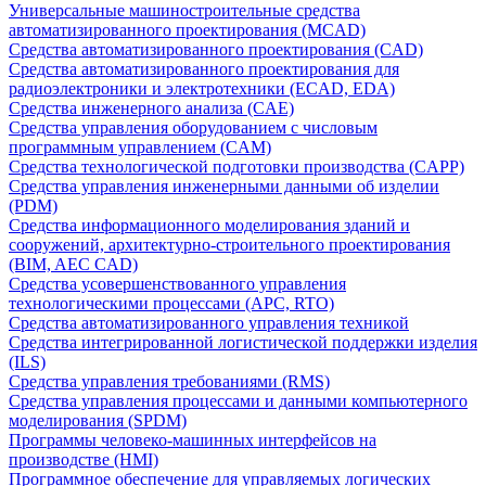
Универсальные машиностроительные средства
автоматизированного проектирования (MCAD)
Средства автоматизированного проектирования (CAD)
Средства автоматизированного проектирования для
радиоэлектроники и электротехники (ECAD, EDA)
Средства инженерного анализа (CAE)
Средства управления оборудованием с числовым
программным управлением (CAM)
Средства технологической подготовки производства (CAPP)
Средства управления инженерными данными об изделии
(PDM)
Средства информационного моделирования зданий и
сооружений, архитектурно-строительного проектирования
(BIM, AEC CAD)
Средства усовершенствованного управления
технологическими процессами (APC, RTO)
Средства автоматизированного управления техникой
Средства интегрированной логистической поддержки изделия
(ILS)
Средства управления требованиями (RMS)
Средства управления процессами и данными компьютерного
моделирования (SPDM)
Программы человеко-машинных интерфейсов на
производстве (HMI)
Программное обеспечение для управляемых логических