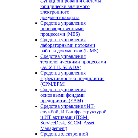
функционирования системы
юридически значимого
электронного
документооборота
Средства управления
производственными
процессами (MES)
Средства управления
лабораторными потоками
работ и документов (LIMS)
Средства управления
технологическими процессами
(АСУ ТП, SCADA)
Средства управления
эффективностью предприятия
(CPM/EPM)
Средства управления
основными фондами
предприятия (EAM)
Средства управления ИТ-
службой, ИТ-инфраструктурой
и ИТ-активами (ITSM-
ServiceDesk, SCCM, Asset
Management)
Средства электронной