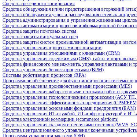
Средства резервного копирования
Средства обнаружения и/или предотвращения вторжений (атак
Средства обнаружения угроз и расследования сетевых инциден
Средства администрирования и управления жизненным цикло
Средства автоматизации процессов информационной безопасн
Средства защиты почтовых систем
Средства защиты виртуальных сред
Средства защиты систем промышленной автоматизации (автом
Средства управления процессами организации
Средства управления отношениями с клиентами (CRM)
Средства управления содержимым (CMS), сайты и портальные
Средства финансового менеджмента, управления активами и т
Средства управления бизнес-процессами (BPM)
Системы роботизации процессов (RPA)
Программное обеспечение для функционирования системы юри
Средства управления производственными процессами (MES)
Средства управления лабораторными потоками работ и докуме
Средства управления технологическими процессами (АСУ ТП
Средства управления эффективностью предприятия (CPM/EPM
Средства управления основными фондами предприятия (EAM)
Средства управления ИТ-службой, ИТ-инфраструктурой и ИТ-а
Средства электронной коммерции (ecommerce platform)
Средства управления складом и цепочками поставок (WMS, S
Средства централизованного управления конечными устройст
Программы управления заказами (OM)