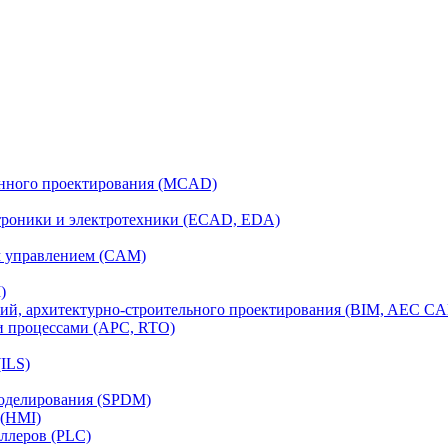
анного проектирования (MCAD)
ктроники и электротехники (ECAD, EDA)
м управлением (CAM)
)
ий, архитектурно-строительного проектирования (BIM, AEC C
и процессами (APC, RTO)
ILS)
моделирования (SPDM)
 (HMI)
ллеров (PLC)