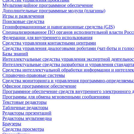
Мультимедийное программное обеспечение
Дополнительные программные модули (плагины)
Игры и развлечения
Поисковые средства
Геоинформационные и навигационные средства (GIS)
Специализированное ПО органов исполнительной власти Росс
Федерации для внутреннего использования
Средства управления контактными центрами
Средства управления диалоговыми роботами (чат-боты и голос
Базы знаний
Интеллектуальные средства управления экспертной деятельно
Интеллектуальные средства разработки и управления стандар
Средства интеллектуальной обработки информации и интеллек
Справочно-правовые системы
Средства мониторинга и управления программно-определяемых
Офисное программное обеспечение
Программное обеспечение средств внутреннего электронного 
Программы для обмена мгновенными сообщениями
Текстовые редакторы
Табличные редакторы
Редакторы презентаций
Редакторы мультимедиа
Браузеры
Средства просмотра