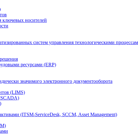
)
тов
м ключевых носителей
ости
атизированных систем управления технологическими процессам
 решения
рудовыми ресурсами (ERP)
дически значимого электронного документооборота
нтов (LIMS)
, SCADA)
)
ктивами (ITSM-ServiceDesk, SCCM, Asset Management)
CM)
вами