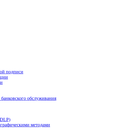
ной подписи
ации
ти
 банковского обслуживания
(DLP)
тографическими методами