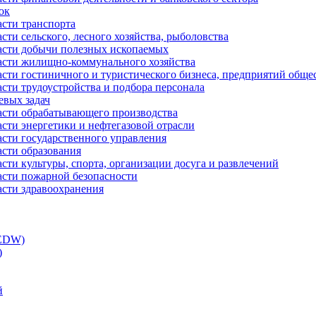
ок
асти транспорта
сти сельского, лесного хозяйства, рыболовства
ласти добычи полезных ископаемых
ласти жилищно-коммунального хозяйства
асти гостиничного и туристического бизнеса, предприятий обще
сти трудоустройства и подбора персонала
евых задач
ласти обрабатывающего производства
асти энергетики и нефтегазовой отрасли
асти государственного управления
асти образования
сти культуры, спорта, организации досуга и развлечений
асти пожарной безопасности
асти здравоохранения
(EDW)
)
й