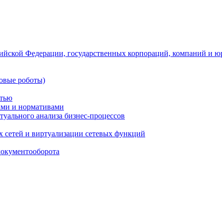
ийской Федерации, государственных корпораций, компаний и ю
овые роботы)
стью
тами и нормативами
туального анализа бизнес-процессов
 сетей и виртуализации сетевых функций
документооборота