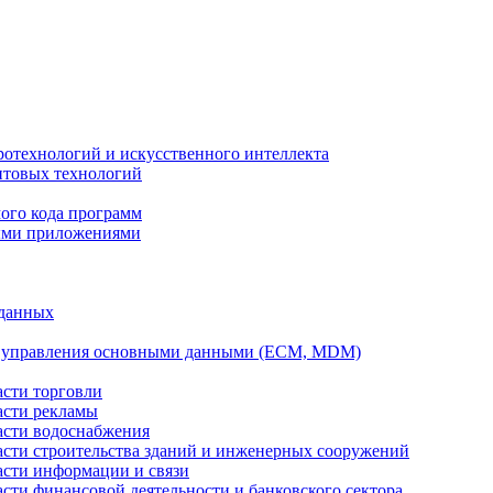
ротехнологий и искусственного интеллекта
антовых технологий
ого кода программ
ыми приложениями
 данных
а управления основными данными (ECM, MDM)
асти торговли
асти рекламы
асти водоснабжения
ласти строительства зданий и инженерных сооружений
асти информации и связи
асти финансовой деятельности и банковского сектора