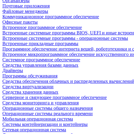
Органайзеры
Почтовые приложения
Файловые менеджеры
Коммуникационное программное обеспечение
Офисные пакеты
Встроенное программное обеспечение
Встроенные системные программы BIOS, UEFI и иные встрое
Встроенные системные программы - операционные системы
Встроенные прикладные программы
Программное обеспечение интернета вещей, робототехники и 
Встроенное микропрограммное обеспечение искусственного и
Системное программное обеспечение
Средства управления базами данных
Драйверы
Программы обслуживания
Средства обеспечения облачных и распределенных вычислени
Средства виртуализации
Средства хранения данных
Серверное и связующее программное обеспечение
Средства мониторинга и управления
Операционные системы общего назначения
Операционные системы реального времени
Мобильная операционная система
Системы контейнеризации и контейнеры
Сетевая операционная система