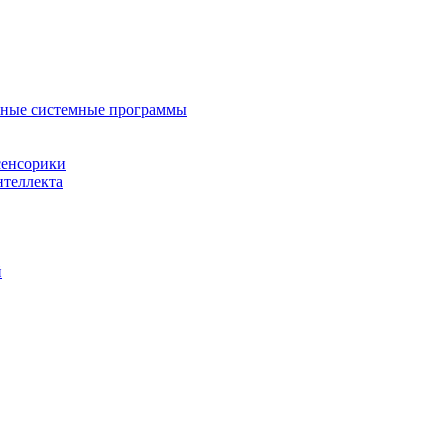
нные системные программы
сенсорики
нтеллекта
й