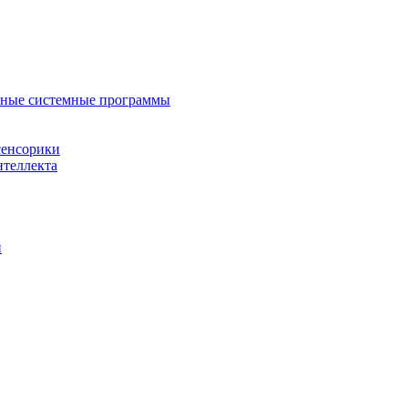
нные системные программы
сенсорики
нтеллекта
й