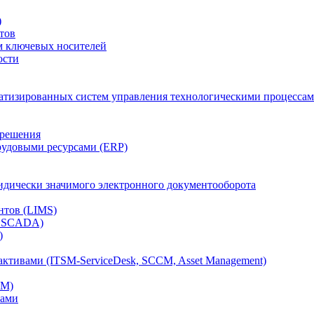
)
тов
м ключевых носителей
ости
атизированных систем управления технологическими процессам
 решения
рудовыми ресурсами (ERP)
дически значимого электронного документооборота
нтов (LIMS)
, SCADA)
)
ктивами (ITSM-ServiceDesk, SCCM, Asset Management)
CM)
вами