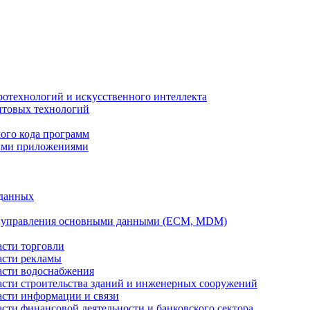
ротехнологий и искусственного интеллекта
антовых технологий
ого кода программ
ыми приложениями
 данных
а управления основными данными (ECM, MDM)
асти торговли
асти рекламы
асти водоснабжения
ласти строительства зданий и инженерных сооружений
асти информации и связи
асти финансовой деятельности и банковского сектора