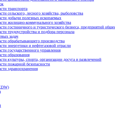
ок
асти транспорта
сти сельского, лесного хозяйства, рыболовства
ласти добычи полезных ископаемых
ласти жилищно-коммунального хозяйства
асти гостиничного и туристического бизнеса, предприятий обще
сти трудоустройства и подбора персонала
евых задач
ласти обрабатывающего производства
асти энергетики и нефтегазовой отрасли
асти государственного управления
асти образования
сти культуры, спорта, организации досуга и развлечений
асти пожарной безопасности
асти здравоохранения
(EDW)
)
й