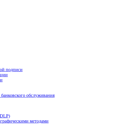
ной подписи
ации
ти
 банковского обслуживания
(DLP)
тографическими методами