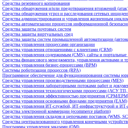
Средства резервного копирования
Средства обнаружения и/или предотвращения вторжений (атак
Средства обнаружения угроз и расследования сетевых инциден
Средства администрирования и управления жизненным цикло
Средства автоматизации процессов информационной безопасн
Средства защиты почтовых систем
Средства защиты виртуальных сред
Средства защиты систем промышленной автоматизации (автом
Средства управления процессами организации
Средства управления отношениями с клиентами (CRM)
Средства управления содержимым (CMS), сайты и портальные
Средства финансового менеджмента, управления активами и т
Средства управления бизнес-процессами (BPM)
Системы роботизации процессов (RPA)
Программное обеспечение для функционирования системы юри
Средства управления производственными процессами (MES)
Средства управления лабораторными потоками работ и докуме
Средства управления технологическими процессами (АСУ ТП
Средства управления эффективностью предприятия (CPM/EPM
Средства управления основными фондами предприятия (EAM)
Средства управления ИТ-службой, ИТ-инфраструктурой и ИТ-а
Средства электронной коммерции (ecommerce platform)
Средства управления складом и цепочками поставок (WMS, S
Средства централизованного управления конечными устройст
Программы управления заказами (OM)