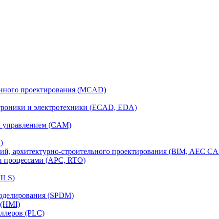
анного проектирования (MCAD)
ктроники и электротехники (ECAD, EDA)
м управлением (CAM)
)
ий, архитектурно-строительного проектирования (BIM, AEC C
и процессами (APC, RTO)
ILS)
моделирования (SPDM)
 (HMI)
ллеров (PLC)