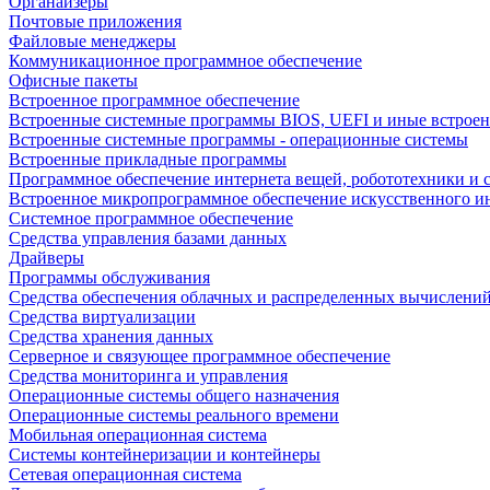
Органайзеры
Почтовые приложения
Файловые менеджеры
Коммуникационное программное обеспечение
Офисные пакеты
Встроенное программное обеспечение
Встроенные системные программы BIOS, UEFI и иные встрое
Встроенные системные программы - операционные системы
Встроенные прикладные программы
Программное обеспечение интернета вещей, робототехники и 
Встроенное микропрограммное обеспечение искусственного и
Системное программное обеспечение
Средства управления базами данных
Драйверы
Программы обслуживания
Средства обеспечения облачных и распределенных вычислени
Средства виртуализации
Средства хранения данных
Серверное и связующее программное обеспечение
Средства мониторинга и управления
Операционные системы общего назначения
Операционные системы реального времени
Мобильная операционная система
Системы контейнеризации и контейнеры
Сетевая операционная система