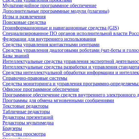
Мультимедийное программное обеспечение
Дополнительные программные модули (плагины)
Игры и развлечения
Поисковые средства
Геоинформационные и навигационные средства (GIS)
Специализированное ПО органов исполнительной власти Росс
Федерации для внутреннего использования
Средства управления контактными центрами
Средства управления диалоговыми роботами (чат-боты и голос
Базы знаний
Интеллектуальные средства управления экспертной деятельно
Интеллектуальные средства разработки и управления стандар
Средства интеллектуальной обработки информации и интеллек
Справочно-правовые системы
Средства мониторинга и управления программно-определяемых
Офисное программное обеспечение
Программное обеспечение средств внутреннего электронного 
Программы для обмена мгновенными сообщениями
Текстовые редакторы
Табличные редакторы
Редакторы презентаций
Редакторы мультимедиа
Браузеры
Средства просмотра