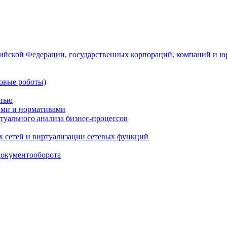
ийской Федерации, государственных корпораций, компаний и ю
овые роботы)
стью
тами и нормативами
туального анализа бизнес-процессов
 сетей и виртуализации сетевых функций
документооборота