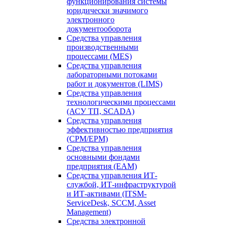
функционирования системы
юридически значимого
электронного
документооборота
Средства управления
производственными
процессами (MES)
Средства управления
лабораторными потоками
работ и документов (LIMS)
Средства управления
технологическими процессами
(АСУ ТП, SCADA)
Средства управления
эффективностью предприятия
(CPM/EPM)
Средства управления
основными фондами
предприятия (EAM)
Средства управления ИТ-
службой, ИТ-инфраструктурой
и ИТ-активами (ITSM-
ServiceDesk, SCCM, Asset
Management)
Средства электронной