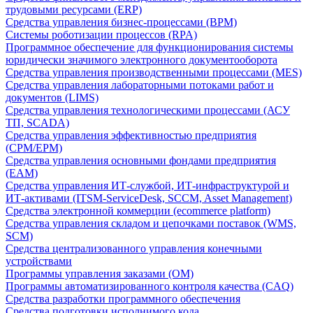
трудовыми ресурсами (ERP)
Средства управления бизнес-процессами (BPM)
Системы роботизации процессов (RPA)
Программное обеспечение для функционирования системы
юридически значимого электронного документооборота
Средства управления производственными процессами (MES)
Средства управления лабораторными потоками работ и
документов (LIMS)
Средства управления технологическими процессами (АСУ
ТП, SCADA)
Средства управления эффективностью предприятия
(CPM/EPM)
Средства управления основными фондами предприятия
(EAM)
Средства управления ИТ-службой, ИТ-инфраструктурой и
ИТ-активами (ITSM-ServiceDesk, SCCM, Asset Management)
Средства электронной коммерции (ecommerce platform)
Средства управления складом и цепочками поставок (WMS,
SCM)
Средства централизованного управления конечными
устройствами
Программы управления заказами (OM)
Программы автоматизированного контроля качества (CAQ)
Средства разработки программного обеспечения
Средства подготовки исполнимого кода