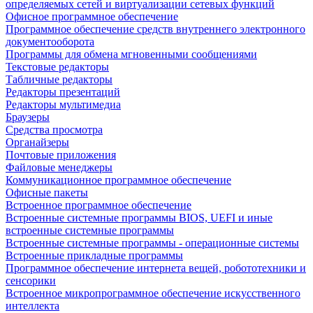
определяемых сетей и виртуализации сетевых функций
Офисное программное обеспечение
Программное обеспечение средств внутреннего электронного
документооборота
Программы для обмена мгновенными сообщениями
Текстовые редакторы
Табличные редакторы
Редакторы презентаций
Редакторы мультимедиа
Браузеры
Средства просмотра
Органайзеры
Почтовые приложения
Файловые менеджеры
Коммуникационное программное обеспечение
Офисные пакеты
Встроенное программное обеспечение
Встроенные системные программы BIOS, UEFI и иные
встроенные системные программы
Встроенные системные программы - операционные системы
Встроенные прикладные программы
Программное обеспечение интернета вещей, робототехники и
сенсорики
Встроенное микропрограммное обеспечение искусственного
интеллекта