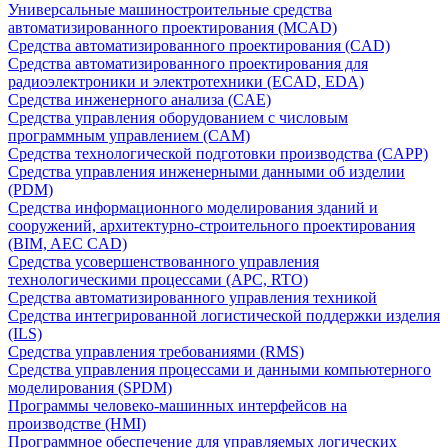
Универсальные машиностроительные средства
автоматизированного проектирования (MCAD)
Средства автоматизированного проектирования (CAD)
Средства автоматизированного проектирования для
радиоэлектроники и электротехники (ECAD, EDA)
Средства инженерного анализа (CAE)
Средства управления оборудованием с числовым
программным управлением (CAM)
Средства технологической подготовки производства (CAPP)
Средства управления инженерными данными об изделии
(PDM)
Средства информационного моделирования зданий и
сооружений, архитектурно-строительного проектирования
(BIM, AEC CAD)
Средства усовершенствованного управления
технологическими процессами (APC, RTO)
Средства автоматизированного управления техникой
Средства интегрированной логистической поддержки изделия
(ILS)
Средства управления требованиями (RMS)
Средства управления процессами и данными компьютерного
моделирования (SPDM)
Программы человеко-машинных интерфейсов на
производстве (HMI)
Программное обеспечение для управляемых логических