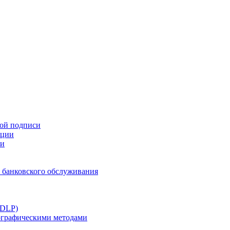
ной подписи
ации
ти
 банковского обслуживания
(DLP)
тографическими методами