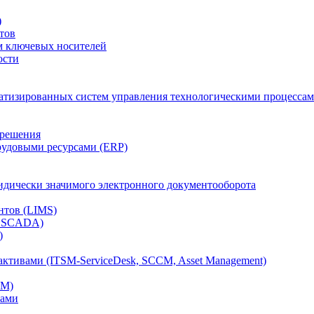
)
тов
м ключевых носителей
ости
атизированных систем управления технологическими процессам
 решения
рудовыми ресурсами (ERP)
дически значимого электронного документооборота
нтов (LIMS)
, SCADA)
)
ктивами (ITSM-ServiceDesk, SCCM, Asset Management)
CM)
вами