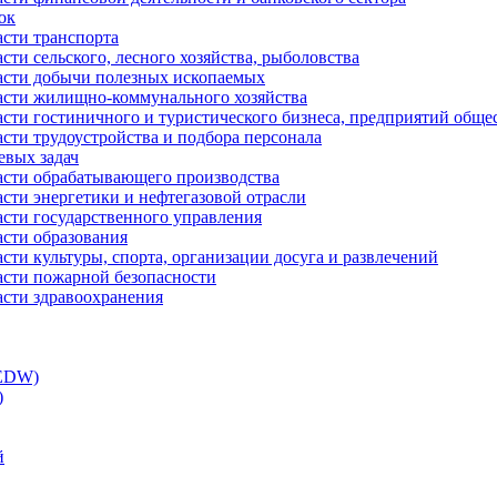
ок
асти транспорта
сти сельского, лесного хозяйства, рыболовства
ласти добычи полезных ископаемых
ласти жилищно-коммунального хозяйства
асти гостиничного и туристического бизнеса, предприятий обще
сти трудоустройства и подбора персонала
евых задач
ласти обрабатывающего производства
асти энергетики и нефтегазовой отрасли
асти государственного управления
асти образования
сти культуры, спорта, организации досуга и развлечений
асти пожарной безопасности
асти здравоохранения
(EDW)
)
й