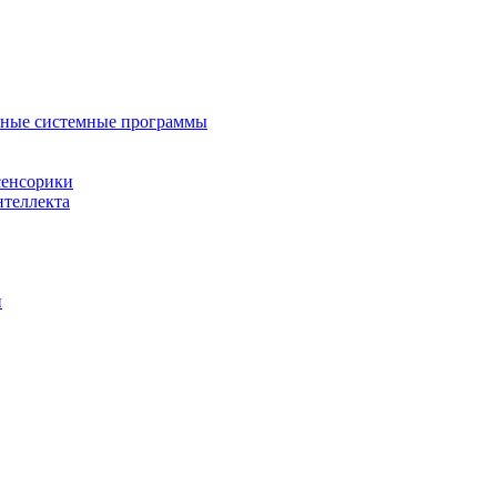
нные системные программы
сенсорики
нтеллекта
й