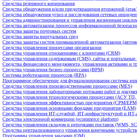
Средства резервного копирования
Средства обнаружения и/или предотвращения вторжений (атак
Средства обнаружения угроз и расследования сетевых инциден
Средства администрирования и управления жизненным цикло
Средства автоматизации процессов информационной безопасн
Средства защиты почтовых систем
Средства защиты виртуальных сред
Средства защиты систем промышленной автоматизации (автом
Средства управления процессами организации
Средства управления отношениями с клиентами (CRM)
Средства управления содержимым (CMS), сайты и портальные
Средства финансового менеджмента, управления активами и т
Средства управления бизнес-процессами (BPM)
Системы роботизации процессов (RPA)
Программное обеспечение для функционирования системы юри
Средства управления производственными процессами (MES)
Средства управления лабораторными потоками работ и докуме
Средства управления технологическими процессами (АСУ ТП
Средства управления эффективностью предприятия (CPM/EPM
Средства управления основными фондами предприятия (EAM)
Средства управления ИТ-службой, ИТ-инфраструктурой и ИТ-а
Средства электронной коммерции (ecommerce platform)
Средства управления складом и цепочками поставок (WMS, S
Средства централизованного управления конечными устройст
Программы управления заказами (OM)