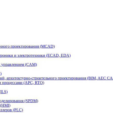
анного проектирования (MCAD)
ктроники и электротехники (ECAD, EDA)
м управлением (CAM)
)
ий, архитектурно-строительного проектирования (BIM, AEC C
и процессами (APC, RTO)
ILS)
моделирования (SPDM)
 (HMI)
ллеров (PLC)