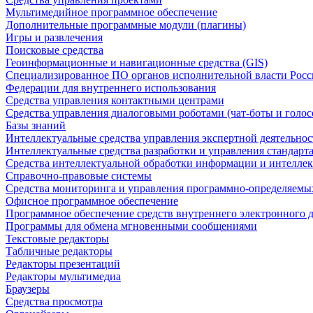
Мультимедийное программное обеспечение
Дополнительные программные модули (плагины)
Игры и развлечения
Поисковые средства
Геоинформационные и навигационные средства (GIS)
Специализированное ПО органов исполнительной власти Росс
Федерации для внутреннего использования
Средства управления контактными центрами
Средства управления диалоговыми роботами (чат-боты и голос
Базы знаний
Интеллектуальные средства управления экспертной деятельно
Интеллектуальные средства разработки и управления стандар
Средства интеллектуальной обработки информации и интеллек
Справочно-правовые системы
Средства мониторинга и управления программно-определяемых
Офисное программное обеспечение
Программное обеспечение средств внутреннего электронного 
Программы для обмена мгновенными сообщениями
Текстовые редакторы
Табличные редакторы
Редакторы презентаций
Редакторы мультимедиа
Браузеры
Средства просмотра