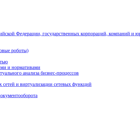
ийской Федерации, государственных корпораций, компаний и ю
овые роботы)
стью
тами и нормативами
туального анализа бизнес-процессов
 сетей и виртуализации сетевых функций
документооборота