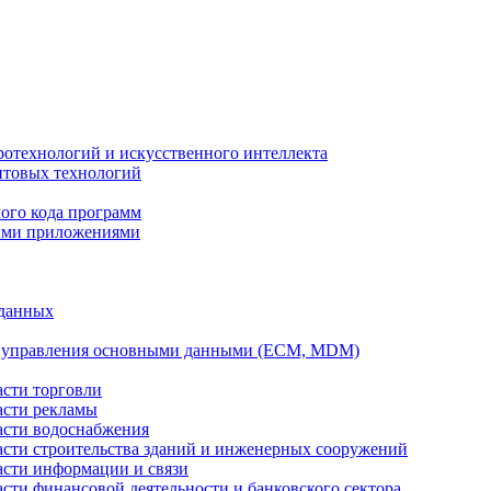
ротехнологий и искусственного интеллекта
антовых технологий
ого кода программ
ыми приложениями
 данных
а управления основными данными (ECM, MDM)
асти торговли
асти рекламы
асти водоснабжения
ласти строительства зданий и инженерных сооружений
асти информации и связи
асти финансовой деятельности и банковского сектора