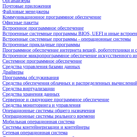
Органайзеры
Почтовые приложения
Файловые менеджеры
Коммуникационное программное обеспечение
Офисные пакеты
Встроенное программное обеспечение
Встроенные системные программы BIOS, UEFI и иные встрое
Встроенные системные программы - операционные системы
Встроенные прикладные программы
Программное обеспечение интернета вещей, робототехники и 
Встроенное микропрограммное обеспечение искусственного и
Системное программное обеспечение
Средства управления базами данных
Драйверы
Программы обслуживания
Средства обеспечения облачных и распределенных вычислени
Средства виртуализации
Средства хранения данных
Серверное и связующее программное обеспечение
Средства мониторинга и управления
Операционные системы общего назначения
Операционные системы реального времени
Мобильная операционная система
Системы контейнеризации и контейнеры
Сетевая операционная система