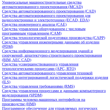
Универсальные машиностроительные средства
автоматизированного проектирования (MCAD)
Средства автоматизированного проектирования (CAD)
Средства автоматизированного проектирования для
радиоэлектроники и электротехники (ECAD, EDA)
Средства инженерного анализа (CAE)
Средства управления оборудованием с числовым
программным управлением (CAM)
Средства технологической подготовки производства (CAPP)
Средства управления инженерными данными об изделии
(PDM)
Средства информационного моделирования зданий и
сооружений, архитектурно-строительного проектирования
(BIM, AEC CAD)
Средства усовершенствованного управления
технологическими процессами (APC, RTO)
Средства автоматизированного управления техникой
Средства интегрированной логистической поддержки изделия
(ILS)
Средства управления требованиями (RMS)
Средства управления процессами и данными компьютерного
моделирования (SPDM)
Программы человеко-машинных интерфейсов на
производстве (HMI)
Программное обеспечение для управляемых логических