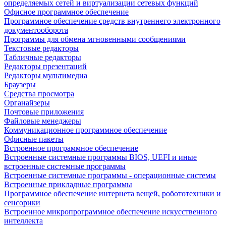
определяемых сетей и виртуализации сетевых функций
Офисное программное обеспечение
Программное обеспечение средств внутреннего электронного
документооборота
Программы для обмена мгновенными сообщениями
Текстовые редакторы
Табличные редакторы
Редакторы презентаций
Редакторы мультимедиа
Браузеры
Средства просмотра
Органайзеры
Почтовые приложения
Файловые менеджеры
Коммуникационное программное обеспечение
Офисные пакеты
Встроенное программное обеспечение
Встроенные системные программы BIOS, UEFI и иные
встроенные системные программы
Встроенные системные программы - операционные системы
Встроенные прикладные программы
Программное обеспечение интернета вещей, робототехники и
сенсорики
Встроенное микропрограммное обеспечение искусственного
интеллекта