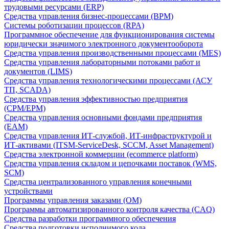
трудовыми ресурсами (ERP)
Средства управления бизнес-процессами (BPM)
Системы роботизации процессов (RPA)
Программное обеспечение для функционирования системы
юридически значимого электронного документооборота
Средства управления производственными процессами (MES)
Средства управления лабораторными потоками работ и
документов (LIMS)
Средства управления технологическими процессами (АСУ
ТП, SCADA)
Средства управления эффективностью предприятия
(CPM/EPM)
Средства управления основными фондами предприятия
(EAM)
Средства управления ИТ-службой, ИТ-инфраструктурой и
ИТ-активами (ITSM-ServiceDesk, SCCM, Asset Management)
Средства электронной коммерции (ecommerce platform)
Средства управления складом и цепочками поставок (WMS,
SCM)
Средства централизованного управления конечными
устройствами
Программы управления заказами (OM)
Программы автоматизированного контроля качества (CAQ)
Средства разработки программного обеспечения
Средства подготовки исполнимого кода