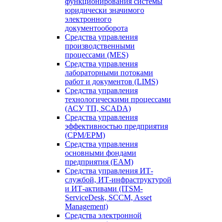
функционирования системы
юридически значимого
электронного
документооборота
Средства управления
производственными
процессами (MES)
Средства управления
лабораторными потоками
работ и документов (LIMS)
Средства управления
технологическими процессами
(АСУ ТП, SCADA)
Средства управления
эффективностью предприятия
(CPM/EPM)
Средства управления
основными фондами
предприятия (EAM)
Средства управления ИТ-
службой, ИТ-инфраструктурой
и ИТ-активами (ITSM-
ServiceDesk, SCCM, Asset
Management)
Средства электронной