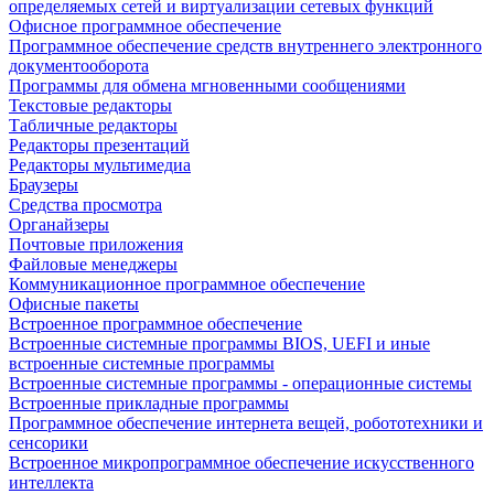
определяемых сетей и виртуализации сетевых функций
Офисное программное обеспечение
Программное обеспечение средств внутреннего электронного
документооборота
Программы для обмена мгновенными сообщениями
Текстовые редакторы
Табличные редакторы
Редакторы презентаций
Редакторы мультимедиа
Браузеры
Средства просмотра
Органайзеры
Почтовые приложения
Файловые менеджеры
Коммуникационное программное обеспечение
Офисные пакеты
Встроенное программное обеспечение
Встроенные системные программы BIOS, UEFI и иные
встроенные системные программы
Встроенные системные программы - операционные системы
Встроенные прикладные программы
Программное обеспечение интернета вещей, робототехники и
сенсорики
Встроенное микропрограммное обеспечение искусственного
интеллекта