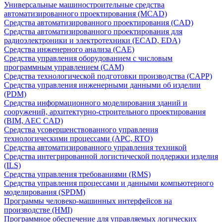
Универсальные машиностроительные средства
автоматизированного проектирования (MCAD)
Средства автоматизированного проектирования (CAD)
Средства автоматизированного проектирования для
радиоэлектроники и электротехники (ECAD, EDA)
Средства инженерного анализа (CAE)
Средства управления оборудованием с числовым
программным управлением (CAM)
Средства технологической подготовки производства (CAPP)
Средства управления инженерными данными об изделии
(PDM)
Средства информационного моделирования зданий и
сооружений, архитектурно-строительного проектирования
(BIM, AEC CAD)
Средства усовершенствованного управления
технологическими процессами (APC, RTO)
Средства автоматизированного управления техникой
Средства интегрированной логистической поддержки изделия
(ILS)
Средства управления требованиями (RMS)
Средства управления процессами и данными компьютерного
моделирования (SPDM)
Программы человеко-машинных интерфейсов на
производстве (HMI)
Программное обеспечение для управляемых логических