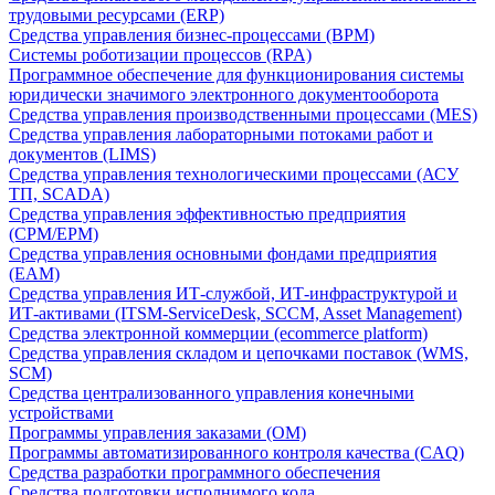
трудовыми ресурсами (ERP)
Средства управления бизнес-процессами (BPM)
Системы роботизации процессов (RPA)
Программное обеспечение для функционирования системы
юридически значимого электронного документооборота
Средства управления производственными процессами (MES)
Средства управления лабораторными потоками работ и
документов (LIMS)
Средства управления технологическими процессами (АСУ
ТП, SCADA)
Средства управления эффективностью предприятия
(CPM/EPM)
Средства управления основными фондами предприятия
(EAM)
Средства управления ИТ-службой, ИТ-инфраструктурой и
ИТ-активами (ITSM-ServiceDesk, SCCM, Asset Management)
Средства электронной коммерции (ecommerce platform)
Средства управления складом и цепочками поставок (WMS,
SCM)
Средства централизованного управления конечными
устройствами
Программы управления заказами (OM)
Программы автоматизированного контроля качества (CAQ)
Средства разработки программного обеспечения
Средства подготовки исполнимого кода