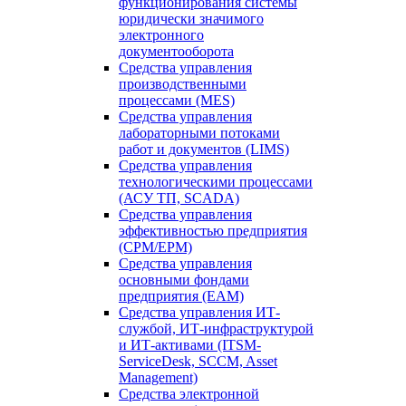
функционирования системы
юридически значимого
электронного
документооборота
Средства управления
производственными
процессами (MES)
Средства управления
лабораторными потоками
работ и документов (LIMS)
Средства управления
технологическими процессами
(АСУ ТП, SCADA)
Средства управления
эффективностью предприятия
(CPM/EPM)
Средства управления
основными фондами
предприятия (EAM)
Средства управления ИТ-
службой, ИТ-инфраструктурой
и ИТ-активами (ITSM-
ServiceDesk, SCCM, Asset
Management)
Средства электронной