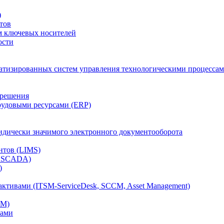
)
тов
м ключевых носителей
ости
атизированных систем управления технологическими процессам
 решения
рудовыми ресурсами (ERP)
дически значимого электронного документооборота
нтов (LIMS)
, SCADA)
)
ктивами (ITSM-ServiceDesk, SCCM, Asset Management)
CM)
вами