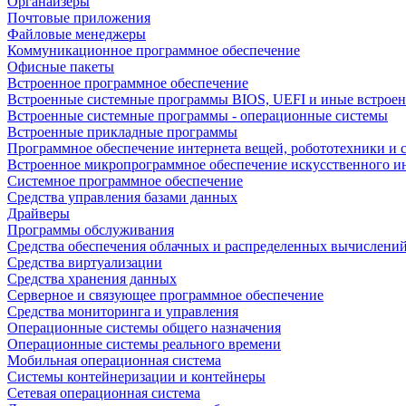
Органайзеры
Почтовые приложения
Файловые менеджеры
Коммуникационное программное обеспечение
Офисные пакеты
Встроенное программное обеспечение
Встроенные системные программы BIOS, UEFI и иные встрое
Встроенные системные программы - операционные системы
Встроенные прикладные программы
Программное обеспечение интернета вещей, робототехники и 
Встроенное микропрограммное обеспечение искусственного и
Системное программное обеспечение
Средства управления базами данных
Драйверы
Программы обслуживания
Средства обеспечения облачных и распределенных вычислени
Средства виртуализации
Средства хранения данных
Серверное и связующее программное обеспечение
Средства мониторинга и управления
Операционные системы общего назначения
Операционные системы реального времени
Мобильная операционная система
Системы контейнеризации и контейнеры
Сетевая операционная система