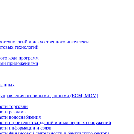
ротехнологий и искусственного интеллекта
антовых технологий
ого кода программ
ыми приложениями
 данных
а управления основными данными (ECM, MDM)
асти торговли
асти рекламы
асти водоснабжения
ласти строительства зданий и инженерных сооружений
асти информации и связи
асти финансовой деятельности и банковского сектора