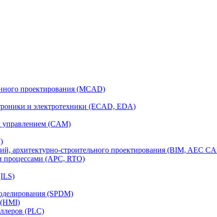
анного проектирования (MCAD)
ктроники и электротехники (ECAD, EDA)
м управлением (CAM)
)
ий, архитектурно-строительного проектирования (BIM, AEC C
и процессами (APC, RTO)
ILS)
моделирования (SPDM)
 (HMI)
ллеров (PLC)