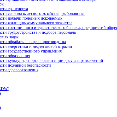
ок
асти транспорта
сти сельского, лесного хозяйства, рыболовства
ласти добычи полезных ископаемых
ласти жилищно-коммунального хозяйства
асти гостиничного и туристического бизнеса, предприятий обще
сти трудоустройства и подбора персонала
евых задач
ласти обрабатывающего производства
асти энергетики и нефтегазовой отрасли
асти государственного управления
асти образования
сти культуры, спорта, организации досуга и развлечений
асти пожарной безопасности
асти здравоохранения
(EDW)
)
й