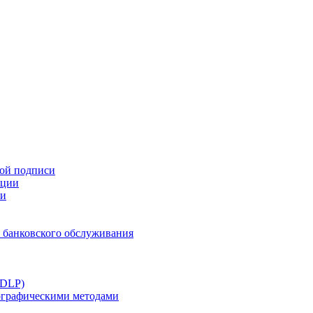
ной подписи
ации
ти
 банковского обслуживания
(DLP)
тографическими методами