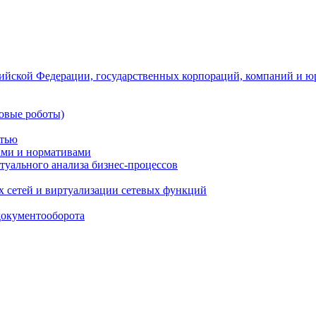
ийской Федерации, государственных корпораций, компаний и ю
овые роботы)
стью
тами и нормативами
туального анализа бизнес-процессов
 сетей и виртуализации сетевых функций
документооборота