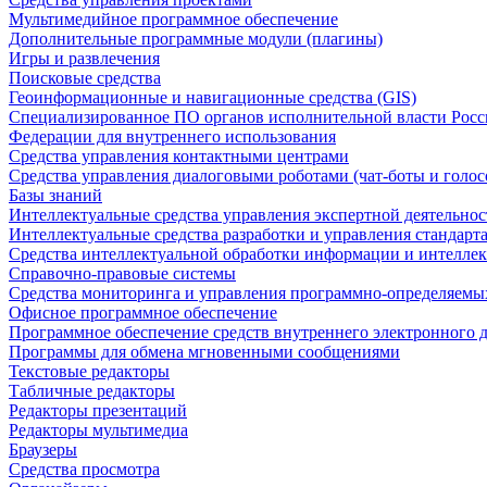
Мультимедийное программное обеспечение
Дополнительные программные модули (плагины)
Игры и развлечения
Поисковые средства
Геоинформационные и навигационные средства (GIS)
Специализированное ПО органов исполнительной власти Росс
Федерации для внутреннего использования
Средства управления контактными центрами
Средства управления диалоговыми роботами (чат-боты и голос
Базы знаний
Интеллектуальные средства управления экспертной деятельно
Интеллектуальные средства разработки и управления стандар
Средства интеллектуальной обработки информации и интеллек
Справочно-правовые системы
Средства мониторинга и управления программно-определяемых
Офисное программное обеспечение
Программное обеспечение средств внутреннего электронного 
Программы для обмена мгновенными сообщениями
Текстовые редакторы
Табличные редакторы
Редакторы презентаций
Редакторы мультимедиа
Браузеры
Средства просмотра