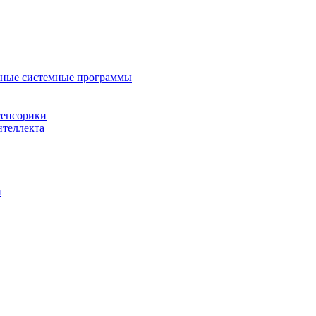
нные системные программы
сенсорики
нтеллекта
й