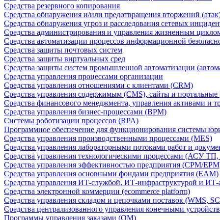
Средства резервного копирования
Средства обнаружения и/или предотвращения вторжений (атак
Средства обнаружения угроз и расследования сетевых инциден
Средства администрирования и управления жизненным цикло
Средства автоматизации процессов информационной безопасн
Средства защиты почтовых систем
Средства защиты виртуальных сред
Средства защиты систем промышленной автоматизации (автом
Средства управления процессами организации
Средства управления отношениями с клиентами (CRM)
Средства управления содержимым (CMS), сайты и портальные
Средства финансового менеджмента, управления активами и т
Средства управления бизнес-процессами (BPM)
Системы роботизации процессов (RPA)
Программное обеспечение для функционирования системы юри
Средства управления производственными процессами (MES)
Средства управления лабораторными потоками работ и докуме
Средства управления технологическими процессами (АСУ ТП
Средства управления эффективностью предприятия (CPM/EPM
Средства управления основными фондами предприятия (EAM)
Средства управления ИТ-службой, ИТ-инфраструктурой и ИТ-а
Средства электронной коммерции (ecommerce platform)
Средства управления складом и цепочками поставок (WMS, S
Средства централизованного управления конечными устройст
Программы управления заказами (OM)