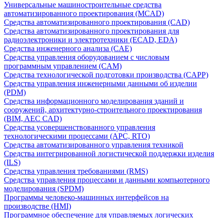
Универсальные машиностроительные средства
автоматизированного проектирования (MCAD)
Средства автоматизированного проектирования (CAD)
Средства автоматизированного проектирования для
радиоэлектроники и электротехники (ECAD, EDA)
Средства инженерного анализа (CAE)
Средства управления оборудованием с числовым
программным управлением (CAM)
Средства технологической подготовки производства (CAPP)
Средства управления инженерными данными об изделии
(PDM)
Средства информационного моделирования зданий и
сооружений, архитектурно-строительного проектирования
(BIM, AEC CAD)
Средства усовершенствованного управления
технологическими процессами (APC, RTO)
Средства автоматизированного управления техникой
Средства интегрированной логистической поддержки изделия
(ILS)
Средства управления требованиями (RMS)
Средства управления процессами и данными компьютерного
моделирования (SPDM)
Программы человеко-машинных интерфейсов на
производстве (HMI)
Программное обеспечение для управляемых логических