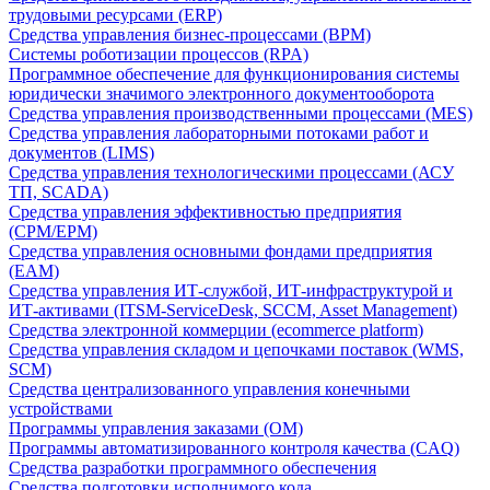
трудовыми ресурсами (ERP)
Средства управления бизнес-процессами (BPM)
Системы роботизации процессов (RPA)
Программное обеспечение для функционирования системы
юридически значимого электронного документооборота
Средства управления производственными процессами (MES)
Средства управления лабораторными потоками работ и
документов (LIMS)
Средства управления технологическими процессами (АСУ
ТП, SCADA)
Средства управления эффективностью предприятия
(CPM/EPM)
Средства управления основными фондами предприятия
(EAM)
Средства управления ИТ-службой, ИТ-инфраструктурой и
ИТ-активами (ITSM-ServiceDesk, SCCM, Asset Management)
Средства электронной коммерции (ecommerce platform)
Средства управления складом и цепочками поставок (WMS,
SCM)
Средства централизованного управления конечными
устройствами
Программы управления заказами (OM)
Программы автоматизированного контроля качества (CAQ)
Средства разработки программного обеспечения
Средства подготовки исполнимого кода