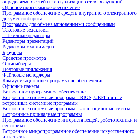
определяемых сетей и виртуализации сетевых функций
Офисное программное обеспечение
Программное обеспечение средств внутреннего электронного
документооборота
Программы для обмена мгновенными сообщениями
Текстовые редакторы
Табличные редакторы
Редакторы презентаций
Редакторы мультимедиа
Браузеры
Средства просмотра
Органайзеры
Почтовые приложения
Файловые менеджеры
Коммуникационное программное обеспечение
Офисные пакеты
Встроенное программное обеспечение
Встроенные системные программы BIOS, UEFI и иные
встроенные системные программы
Встроенные системные программы - операционные системы
Встроенные прикладные программы
Программное обеспечение интернета вещей, робототехники и
сенсорики
Встроенное микропрограммное обеспечение искусственного
интеллекта