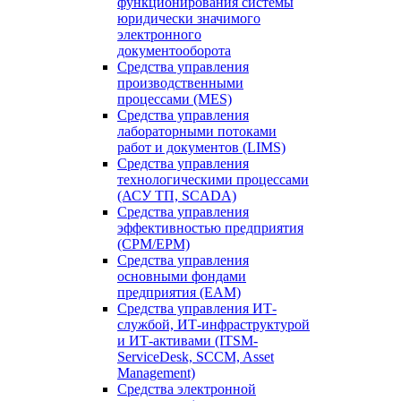
функционирования системы
юридически значимого
электронного
документооборота
Средства управления
производственными
процессами (MES)
Средства управления
лабораторными потоками
работ и документов (LIMS)
Средства управления
технологическими процессами
(АСУ ТП, SCADA)
Средства управления
эффективностью предприятия
(CPM/EPM)
Средства управления
основными фондами
предприятия (EAM)
Средства управления ИТ-
службой, ИТ-инфраструктурой
и ИТ-активами (ITSM-
ServiceDesk, SCCM, Asset
Management)
Средства электронной