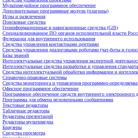
Мультимедийное программное обеспечение
Дополнительные программные модули (плагины)
Игры и развлечения
Поисковые средства
Геоинформационные и навигационные средства (GIS)
Специализированное ПО органов исполнительной власти Росс
Федерации для внутреннего использования
Средства управления контактными центрами
Средства управления диалоговыми роботами (чат-боты и голос
Базы знаний
Интеллектуальные средства управления экспертной деятельно
Интеллектуальные средства разработки и управления стандар
Средства интеллектуальной обработки информации и интеллек
Справочно-правовые системы
Средства мониторинга и управления программно-определяемых
Офисное программное обеспечение
Программное обеспечение средств внутреннего электронного 
Программы для обмена мгновенными сообщениями
Текстовые редакторы
Табличные редакторы
Редакторы презентаций
Редакторы мультимедиа
Браузеры
Средства просмотра