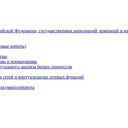
ийской Федерации, государственных корпораций, компаний и ю
овые роботы)
стью
тами и нормативами
туального анализа бизнес-процессов
 сетей и виртуализации сетевых функций
документооборота