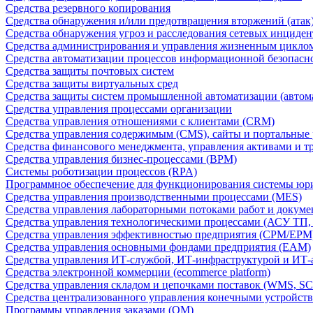
Средства резервного копирования
Средства обнаружения и/или предотвращения вторжений (атак
Средства обнаружения угроз и расследования сетевых инциден
Средства администрирования и управления жизненным цикло
Средства автоматизации процессов информационной безопасн
Средства защиты почтовых систем
Средства защиты виртуальных сред
Средства защиты систем промышленной автоматизации (автом
Средства управления процессами организации
Средства управления отношениями с клиентами (CRM)
Средства управления содержимым (CMS), сайты и портальные
Средства финансового менеджмента, управления активами и т
Средства управления бизнес-процессами (BPM)
Системы роботизации процессов (RPA)
Программное обеспечение для функционирования системы юри
Средства управления производственными процессами (MES)
Средства управления лабораторными потоками работ и докуме
Средства управления технологическими процессами (АСУ ТП
Средства управления эффективностью предприятия (CPM/EPM
Средства управления основными фондами предприятия (EAM)
Средства управления ИТ-службой, ИТ-инфраструктурой и ИТ-а
Средства электронной коммерции (ecommerce platform)
Средства управления складом и цепочками поставок (WMS, S
Средства централизованного управления конечными устройст
Программы управления заказами (OM)