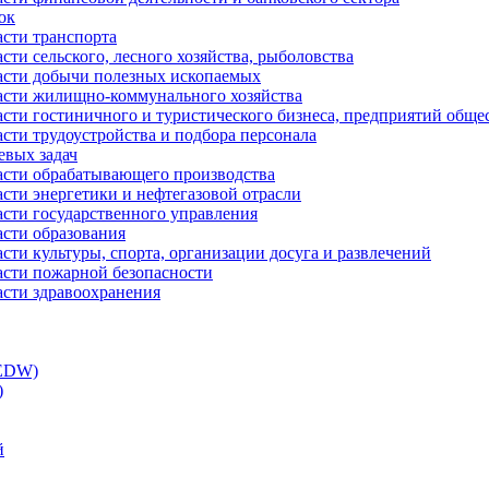
ок
асти транспорта
сти сельского, лесного хозяйства, рыболовства
ласти добычи полезных ископаемых
ласти жилищно-коммунального хозяйства
асти гостиничного и туристического бизнеса, предприятий обще
сти трудоустройства и подбора персонала
евых задач
ласти обрабатывающего производства
асти энергетики и нефтегазовой отрасли
асти государственного управления
асти образования
сти культуры, спорта, организации досуга и развлечений
асти пожарной безопасности
асти здравоохранения
(EDW)
)
й