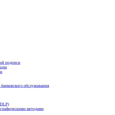
ной подписи
ации
ти
 банковского обслуживания
(DLP)
тографическими методами