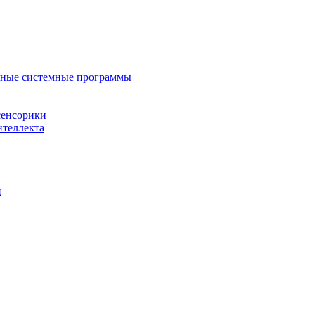
нные системные программы
сенсорики
нтеллекта
й