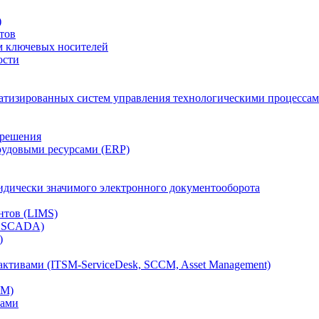
)
тов
м ключевых носителей
ости
атизированных систем управления технологическими процессам
 решения
рудовыми ресурсами (ERP)
дически значимого электронного документооборота
нтов (LIMS)
, SCADA)
)
ктивами (ITSM-ServiceDesk, SCCM, Asset Management)
CM)
вами