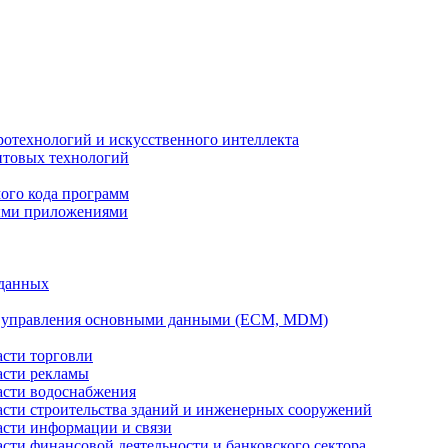
ротехнологий и искусственного интеллекта
антовых технологий
ого кода программ
ыми приложениями
 данных
а управления основными данными (ECM, MDM)
асти торговли
асти рекламы
асти водоснабжения
ласти строительства зданий и инженерных сооружений
асти информации и связи
асти финансовой деятельности и банковского сектора