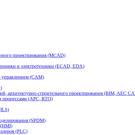
анного проектирования (MCAD)
ктроники и электротехники (ECAD, EDA)
м управлением (CAM)
)
ий, архитектурно-строительного проектирования (BIM, AEC C
и процессами (APC, RTO)
ILS)
моделирования (SPDM)
 (HMI)
ллеров (PLC)