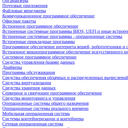
Органайзеры
Почтовые приложения
Файловые менеджеры
Коммуникационное программное обеспечение
Офисные пакеты
Встроенное программное обеспечение
Встроенные системные программы BIOS, UEFI и иные встрое
Встроенные системные программы - операционные системы
Встроенные прикладные программы
Программное обеспечение интернета вещей, робототехники и 
Встроенное микропрограммное обеспечение искусственного и
Системное программное обеспечение
Средства управления базами данных
Драйверы
Программы обслуживания
Средства обеспечения облачных и распределенных вычислени
Средства виртуализации
Средства хранения данных
Серверное и связующее программное обеспечение
Средства мониторинга и управления
Операционные системы общего назначения
Операционные системы реального времени
Мобильная операционная система
Системы контейнеризации и контейнеры
Сетевая операционная система