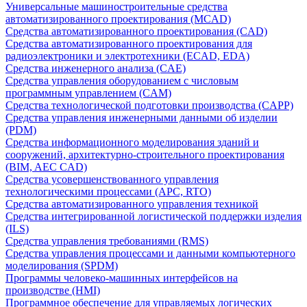
Универсальные машиностроительные средства
автоматизированного проектирования (MCAD)
Средства автоматизированного проектирования (CAD)
Средства автоматизированного проектирования для
радиоэлектроники и электротехники (ECAD, EDA)
Средства инженерного анализа (CAE)
Средства управления оборудованием с числовым
программным управлением (CAM)
Средства технологической подготовки производства (CAPP)
Средства управления инженерными данными об изделии
(PDM)
Средства информационного моделирования зданий и
сооружений, архитектурно-строительного проектирования
(BIM, AEC CAD)
Средства усовершенствованного управления
технологическими процессами (APC, RTO)
Средства автоматизированного управления техникой
Средства интегрированной логистической поддержки изделия
(ILS)
Средства управления требованиями (RMS)
Средства управления процессами и данными компьютерного
моделирования (SPDM)
Программы человеко-машинных интерфейсов на
производстве (HMI)
Программное обеспечение для управляемых логических