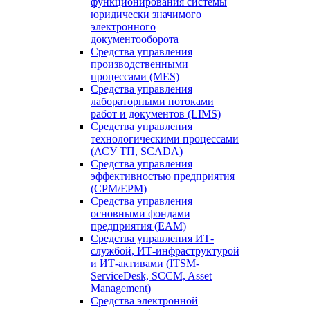
функционирования системы
юридически значимого
электронного
документооборота
Средства управления
производственными
процессами (MES)
Средства управления
лабораторными потоками
работ и документов (LIMS)
Средства управления
технологическими процессами
(АСУ ТП, SCADA)
Средства управления
эффективностью предприятия
(CPM/EPM)
Средства управления
основными фондами
предприятия (EAM)
Средства управления ИТ-
службой, ИТ-инфраструктурой
и ИТ-активами (ITSM-
ServiceDesk, SCCM, Asset
Management)
Средства электронной