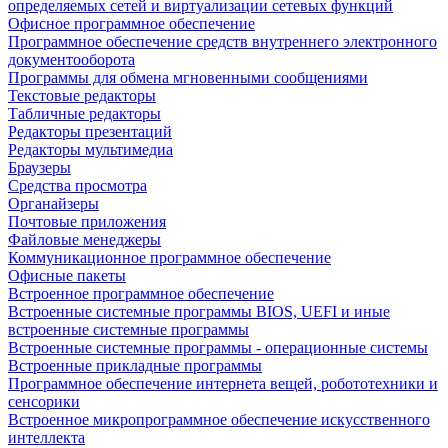
определяемых сетей и виртуализации сетевых функций
Офисное программное обеспечение
Программное обеспечение средств внутреннего электронного
документооборота
Программы для обмена мгновенными сообщениями
Текстовые редакторы
Табличные редакторы
Редакторы презентаций
Редакторы мультимедиа
Браузеры
Средства просмотра
Органайзеры
Почтовые приложения
Файловые менеджеры
Коммуникационное программное обеспечение
Офисные пакеты
Встроенное программное обеспечение
Встроенные системные программы BIOS, UEFI и иные
встроенные системные программы
Встроенные системные программы - операционные системы
Встроенные прикладные программы
Программное обеспечение интернета вещей, робототехники и
сенсорики
Встроенное микропрограммное обеспечение искусственного
интеллекта