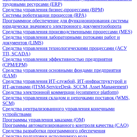
трудовыми ресурсами (ERP)
Средства управления бизнес-процессами (BPM)
Системы роботизации процессов (RPA)
Программное обеспечение для функционирования системы
юридически значимого электронного документооборота
Средства управления производственными процессами (MES)
Средства управления лабораторными потоками работ и
документов (LIMS)
Средства управления технологическими процессами (АСУ
ТП, SCADA)
Средства управления эффективностью предприятия
(CPM/EPM)
Средства управления основными фондами предприятия
(EAM)
Средства управления ИТ-службой, ИТ-инфраструктурой и
ИТ-активами (ITSM-ServiceDesk, SCCM, Asset Management)
Средства электронной коммерции (ecommerce platform)
Средства управления складом и цепочками поставок (WMS,
SCM)
Средства централизованного управления конечными
устройствами
Программы управления заказами (OM)
Программы автоматизированного контроля качества (CAQ)
Средства разработки программного обеспечения
Средства подготовки исполнимого кода