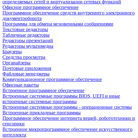
определяемых сетей и виртуализации сетевых функций
Офисное программное обеспечение
Программное обеспечение средств внутреннего электронного
документооборота
Программы для обмена мгновенными сообщениями
Текстовые редакторы
Табличные редакторы
Редакторы презентаций
Редакторы мультимедиа
Браузеры
Средства просмотра
Органайзеры
Почтовые приложения
Файловые менеджеры
Коммуникационное программное обеспечение
Офисные пакеты
Встроенное программное обеспечение
Встроенные системные программы BIOS, UEFI и иные
встроенные системные программы
Встроенные системные программы - операционные системы
Встроенные прикладные программы
Программное обеспечение интернета вещей, робототехники и
сенсорики
Встроенное микропрограммное обеспечение искусственного
интеллекта