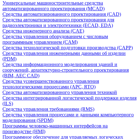
Универсальные машиностроительные средства
автоматизированного проектирования (MCAD)
Средства автоматизированного проектирования (CAD)
Средства автоматизированного проектирования для
радиоэлектроники и электротехники (ECAD, EDA)
Средства инженерного анализа (CAE)
Средства управления оборудованием с числовым
программным управлением (CAM)
Средства технологической подготовки производства (CAPP)
Средства управления инженерными данными об изделии
(PDM)
Средства информационного моделирования зданий и
сооружений, архитектурно-строительного проектирования
(BIM, AEC CAD)
Средства усовершенствованного управления
технологическими процессами (APC, RTO)
Средства автоматизированного управления техникой
Средства интегрированной логистической поддержки изделия
(ILS)
Средства управления требованиями (RMS)
Средства управления процессами и данными компьютерного
моделирования (SPDM)
Программы человеко-машинных интерфейсов на
производстве (HMI)
Программное обеспечение для управляемых логических