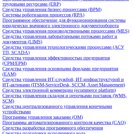
трудовыми ресурсами (ERP)
Средства управления бизнес-процессами (BPM)
Системы роботизации процессов (RPA)
Программное обеспечение для функционирования системы
юридически значимого электронного документооборота
Средства управления производственными процессами (MES)
Средства управления лабораторными потоками работ и
документов (LIMS)
Средства управления технологическими процессами (АСУ
ТП, SCADA)
Средства управления эффективностью предприятия
(CPM/EPM)
Средства управления основными фондами предприятия
(EAM)
Средства управления ИТ-службой, ИТ-инфраструктурой и
ИТ-активами (ITSM-ServiceDesk, SCCM, Asset Management)
Средства электронной коммерции (ecommerce platform)
Средства управления складом и цепочками поставок (WMS,
SCM)
Средства централизованного управления конечными
устройствами
Программы управления заказами (OM)
Программы автоматизированного контроля качества (CAQ)
Средства разработки программного обеспечения
Средства подготовки исполнимого кода