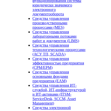
функционирования системы
юридически значимого
электронного
документооборота
Средства управления
производственными
процессами (MES)
Средства управления
лабораторными потоками
работ и документов (LIMS)
Средства управления
технологическими процессами
(АСУ ТП, SCADA)
Средства управления
эффективностью предприятия
(CPM/EPM)
Средства управления
основными фондами
предприятия (EAM)
Средства управления ИТ-
службой, ИТ-инфраструктурой
и ИТ-активами (ITSM-
ServiceDesk, SCCM, Asset
Management)
Средства электронной