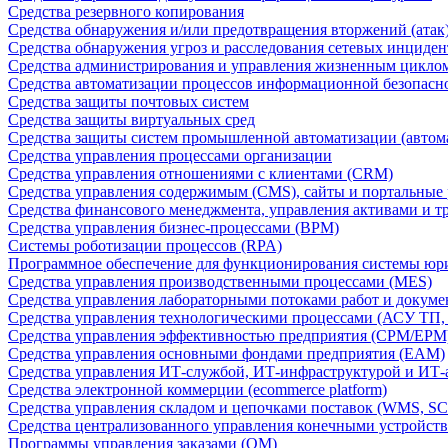
Средства резервного копирования
Средства обнаружения и/или предотвращения вторжений (атак
Средства обнаружения угроз и расследования сетевых инциден
Средства администрирования и управления жизненным цикло
Средства автоматизации процессов информационной безопасн
Средства защиты почтовых систем
Средства защиты виртуальных сред
Средства защиты систем промышленной автоматизации (автом
Средства управления процессами организации
Средства управления отношениями с клиентами (CRM)
Средства управления содержимым (CMS), сайты и портальные
Средства финансового менеджмента, управления активами и т
Средства управления бизнес-процессами (BPM)
Системы роботизации процессов (RPA)
Программное обеспечение для функционирования системы юри
Средства управления производственными процессами (MES)
Средства управления лабораторными потоками работ и докуме
Средства управления технологическими процессами (АСУ ТП
Средства управления эффективностью предприятия (CPM/EPM
Средства управления основными фондами предприятия (EAM)
Средства управления ИТ-службой, ИТ-инфраструктурой и ИТ-а
Средства электронной коммерции (ecommerce platform)
Средства управления складом и цепочками поставок (WMS, S
Средства централизованного управления конечными устройст
Программы управления заказами (OM)