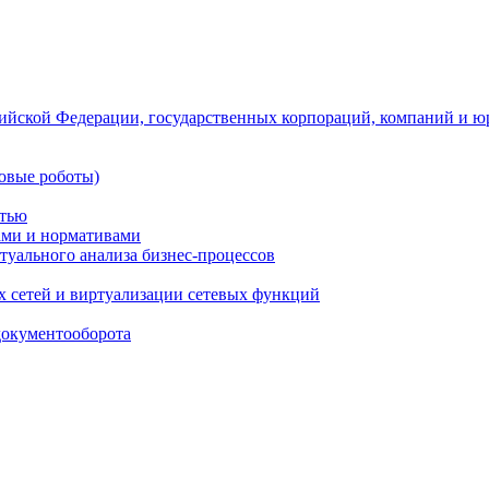
ийской Федерации, государственных корпораций, компаний и ю
овые роботы)
стью
тами и нормативами
туального анализа бизнес-процессов
 сетей и виртуализации сетевых функций
документооборота