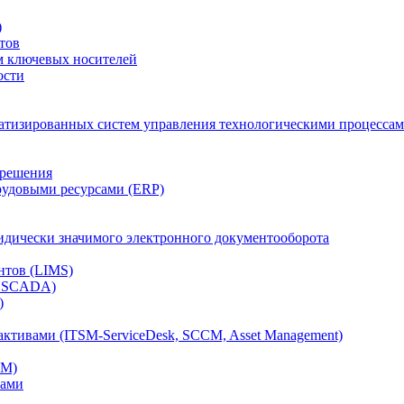
)
тов
м ключевых носителей
ости
атизированных систем управления технологическими процессам
 решения
рудовыми ресурсами (ERP)
дически значимого электронного документооборота
нтов (LIMS)
, SCADA)
)
ктивами (ITSM-ServiceDesk, SCCM, Asset Management)
CM)
вами