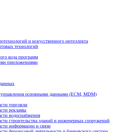
ротехнологий и искусственного интеллекта
антовых технологий
ого кода программ
ыми приложениями
 данных
а управления основными данными (ECM, MDM)
асти торговли
асти рекламы
асти водоснабжения
ласти строительства зданий и инженерных сооружений
асти информации и связи
асти финансовой деятельности и банковского сектора