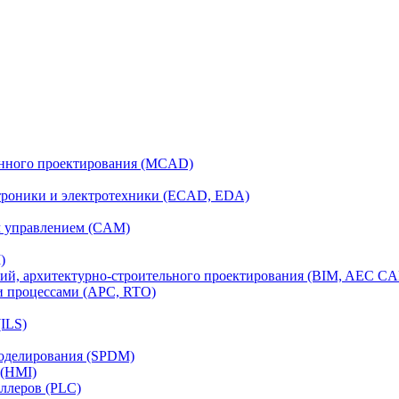
анного проектирования (MCAD)
ктроники и электротехники (ECAD, EDA)
м управлением (CAM)
)
ий, архитектурно-строительного проектирования (BIM, AEC C
и процессами (APC, RTO)
ILS)
моделирования (SPDM)
 (HMI)
ллеров (PLC)