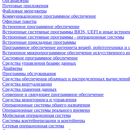
Органайзеры
Почтовые приложения
Файловые менеджеры
Коммуникационное программное обеспечение
Офисные пакеты
Встроенное программное обеспечение
Встроенные системные программы BIOS, UEFI и иные встрое
Встроенные системные программы - операционные системы
Встроенные прикладные программы
Программное обеспечение интернета вещей, робототехники и 
Встроенное микропрограммное обеспечение искусственного и
Системное программное обеспечение
Средства управления базами данных
Драйверы
Программы обслуживания
Средства обеспечения облачных и распределенных вычислени
Средства виртуализации
Средства хранения данных
Серверное и связующее программное обеспечение
Средства мониторинга и управления
Операционные системы общего назначения
Операционные системы реального времени
Мобильная операционная система
Системы контейнеризации и контейнеры
Сетевая операционная система