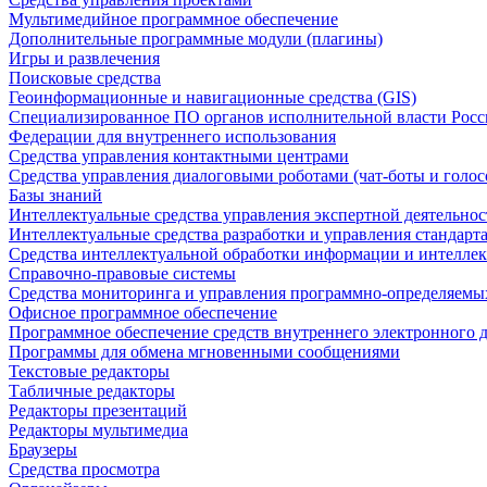
Мультимедийное программное обеспечение
Дополнительные программные модули (плагины)
Игры и развлечения
Поисковые средства
Геоинформационные и навигационные средства (GIS)
Специализированное ПО органов исполнительной власти Росс
Федерации для внутреннего использования
Средства управления контактными центрами
Средства управления диалоговыми роботами (чат-боты и голос
Базы знаний
Интеллектуальные средства управления экспертной деятельно
Интеллектуальные средства разработки и управления стандар
Средства интеллектуальной обработки информации и интеллек
Справочно-правовые системы
Средства мониторинга и управления программно-определяемых
Офисное программное обеспечение
Программное обеспечение средств внутреннего электронного 
Программы для обмена мгновенными сообщениями
Текстовые редакторы
Табличные редакторы
Редакторы презентаций
Редакторы мультимедиа
Браузеры
Средства просмотра