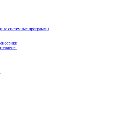
нные системные программы
сенсорики
нтеллекта
й