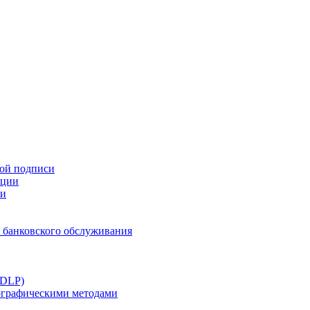
ной подписи
ации
ти
 банковского обслуживания
(DLP)
тографическими методами