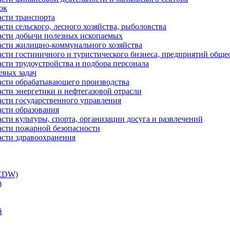
ок
асти транспорта
сти сельского, лесного хозяйства, рыболовства
ласти добычи полезных ископаемых
ласти жилищно-коммунального хозяйства
асти гостиничного и туристического бизнеса, предприятий обще
сти трудоустройства и подбора персонала
евых задач
ласти обрабатывающего производства
асти энергетики и нефтегазовой отрасли
асти государственного управления
асти образования
сти культуры, спорта, организации досуга и развлечений
асти пожарной безопасности
асти здравоохранения
(EDW)
)
й