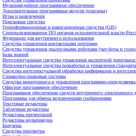
Мультимедийное программное обеспечение
Дополнительные программные модули (плагины)
Игры и развлечения
Поисковые средства
Геоинформационные и навигационные средства (GIS)
Специализированное ПО органов исполнительной власти Росс
Федерации для внутреннего использования
Средства управления контактными центрами
Средства управления диалоговыми роботами (чат-боты и голос
Базы знаний
Интеллектуальные средства управления экспертной деятельно
Интеллектуальные средства разработки и управления стандар
Средства интеллектуальной обработки информации и интеллек
Справочно-правовые системы
Средства мониторинга и управления программно-определяемых
Офисное программное обеспечение
Программное обеспечение средств внутреннего электронного 
Программы для обмена мгновенными сообщениями
Текстовые редакторы
Табличные редакторы
Редакторы презентаций
Редакторы мультимедиа
Браузеры
Средства просмотра