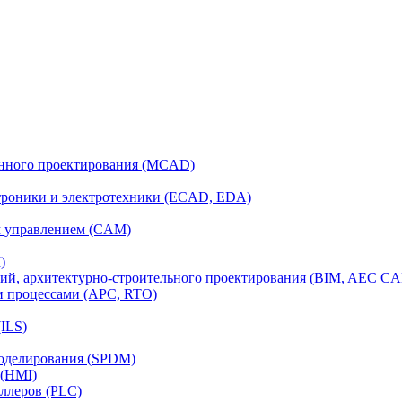
анного проектирования (MCAD)
ктроники и электротехники (ECAD, EDA)
м управлением (CAM)
)
ий, архитектурно-строительного проектирования (BIM, AEC C
и процессами (APC, RTO)
ILS)
моделирования (SPDM)
 (HMI)
ллеров (PLC)