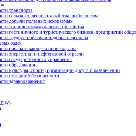
ок
асти транспорта
сти сельского, лесного хозяйства, рыболовства
ласти добычи полезных ископаемых
ласти жилищно-коммунального хозяйства
асти гостиничного и туристического бизнеса, предприятий обще
сти трудоустройства и подбора персонала
евых задач
ласти обрабатывающего производства
асти энергетики и нефтегазовой отрасли
асти государственного управления
асти образования
сти культуры, спорта, организации досуга и развлечений
асти пожарной безопасности
асти здравоохранения
(EDW)
)
й