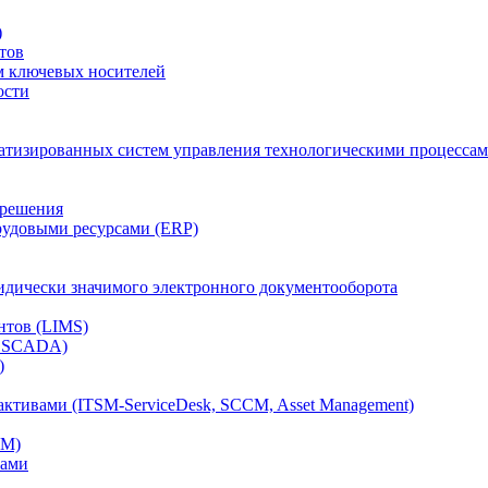
)
тов
м ключевых носителей
ости
атизированных систем управления технологическими процессам
 решения
рудовыми ресурсами (ERP)
дически значимого электронного документооборота
нтов (LIMS)
, SCADA)
)
ктивами (ITSM-ServiceDesk, SCCM, Asset Management)
CM)
вами