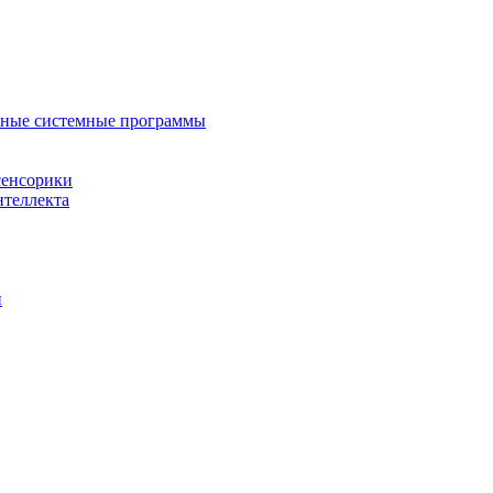
нные системные программы
сенсорики
нтеллекта
й