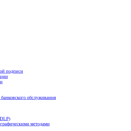
ной подписи
ации
ти
 банковского обслуживания
(DLP)
тографическими методами