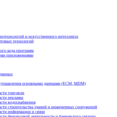
ротехнологий и искусственного интеллекта
антовых технологий
ого кода программ
ыми приложениями
 данных
а управления основными данными (ECM, MDM)
асти торговли
асти рекламы
асти водоснабжения
ласти строительства зданий и инженерных сооружений
асти информации и связи
асти финансовой деятельности и банковского сектора