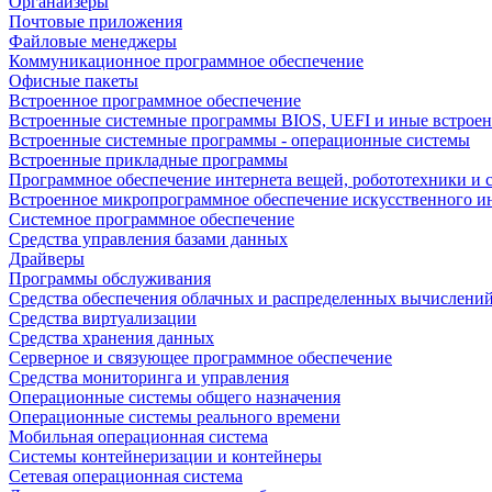
Органайзеры
Почтовые приложения
Файловые менеджеры
Коммуникационное программное обеспечение
Офисные пакеты
Встроенное программное обеспечение
Встроенные системные программы BIOS, UEFI и иные встрое
Встроенные системные программы - операционные системы
Встроенные прикладные программы
Программное обеспечение интернета вещей, робототехники и 
Встроенное микропрограммное обеспечение искусственного и
Системное программное обеспечение
Средства управления базами данных
Драйверы
Программы обслуживания
Средства обеспечения облачных и распределенных вычислени
Средства виртуализации
Средства хранения данных
Серверное и связующее программное обеспечение
Средства мониторинга и управления
Операционные системы общего назначения
Операционные системы реального времени
Мобильная операционная система
Системы контейнеризации и контейнеры
Сетевая операционная система