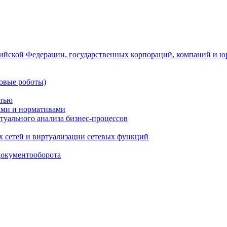
ийской Федерации, государственных корпораций, компаний и ю
овые роботы)
стью
тами и нормативами
туального анализа бизнес-процессов
 сетей и виртуализации сетевых функций
документооборота