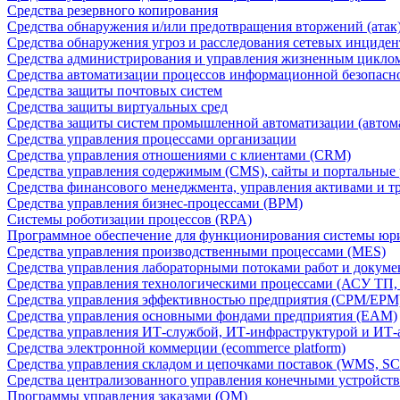
Средства резервного копирования
Средства обнаружения и/или предотвращения вторжений (атак
Средства обнаружения угроз и расследования сетевых инциден
Средства администрирования и управления жизненным цикло
Средства автоматизации процессов информационной безопасн
Средства защиты почтовых систем
Средства защиты виртуальных сред
Средства защиты систем промышленной автоматизации (автом
Средства управления процессами организации
Средства управления отношениями с клиентами (CRM)
Средства управления содержимым (CMS), сайты и портальные
Средства финансового менеджмента, управления активами и т
Средства управления бизнес-процессами (BPM)
Системы роботизации процессов (RPA)
Программное обеспечение для функционирования системы юри
Средства управления производственными процессами (MES)
Средства управления лабораторными потоками работ и докуме
Средства управления технологическими процессами (АСУ ТП
Средства управления эффективностью предприятия (CPM/EPM
Средства управления основными фондами предприятия (EAM)
Средства управления ИТ-службой, ИТ-инфраструктурой и ИТ-а
Средства электронной коммерции (ecommerce platform)
Средства управления складом и цепочками поставок (WMS, S
Средства централизованного управления конечными устройст
Программы управления заказами (OM)