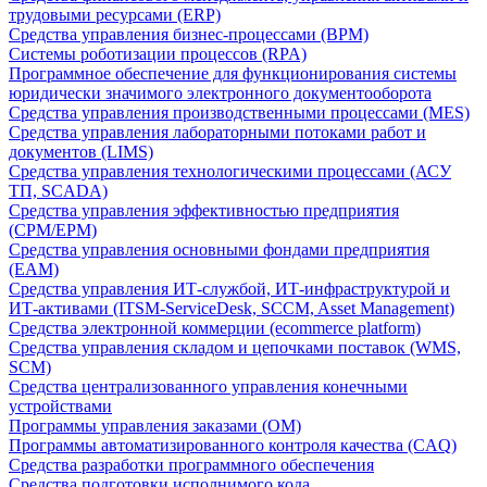
трудовыми ресурсами (ERP)
Средства управления бизнес-процессами (BPM)
Системы роботизации процессов (RPA)
Программное обеспечение для функционирования системы
юридически значимого электронного документооборота
Средства управления производственными процессами (MES)
Средства управления лабораторными потоками работ и
документов (LIMS)
Средства управления технологическими процессами (АСУ
ТП, SCADA)
Средства управления эффективностью предприятия
(CPM/EPM)
Средства управления основными фондами предприятия
(EAM)
Средства управления ИТ-службой, ИТ-инфраструктурой и
ИТ-активами (ITSM-ServiceDesk, SCCM, Asset Management)
Средства электронной коммерции (ecommerce platform)
Средства управления складом и цепочками поставок (WMS,
SCM)
Средства централизованного управления конечными
устройствами
Программы управления заказами (OM)
Программы автоматизированного контроля качества (CAQ)
Средства разработки программного обеспечения
Средства подготовки исполнимого кода