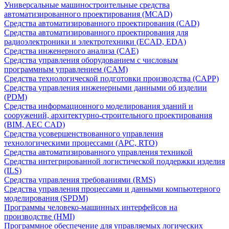
Универсальные машиностроительные средства
автоматизированного проектирования (MCAD)
Средства автоматизированного проектирования (CAD)
Средства автоматизированного проектирования для
радиоэлектроники и электротехники (ECAD, EDA)
Средства инженерного анализа (CAE)
Средства управления оборудованием с числовым
программным управлением (CAM)
Средства технологической подготовки производства (CAPP)
Средства управления инженерными данными об изделии
(PDM)
Средства информационного моделирования зданий и
сооружений, архитектурно-строительного проектирования
(BIM, AEC CAD)
Средства усовершенствованного управления
технологическими процессами (APC, RTO)
Средства автоматизированного управления техникой
Средства интегрированной логистической поддержки изделия
(ILS)
Средства управления требованиями (RMS)
Средства управления процессами и данными компьютерного
моделирования (SPDM)
Программы человеко-машинных интерфейсов на
производстве (HMI)
Программное обеспечение для управляемых логических