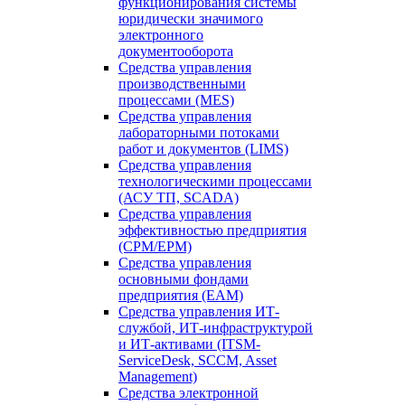
функционирования системы
юридически значимого
электронного
документооборота
Средства управления
производственными
процессами (MES)
Средства управления
лабораторными потоками
работ и документов (LIMS)
Средства управления
технологическими процессами
(АСУ ТП, SCADA)
Средства управления
эффективностью предприятия
(CPM/EPM)
Средства управления
основными фондами
предприятия (EAM)
Средства управления ИТ-
службой, ИТ-инфраструктурой
и ИТ-активами (ITSM-
ServiceDesk, SCCM, Asset
Management)
Средства электронной