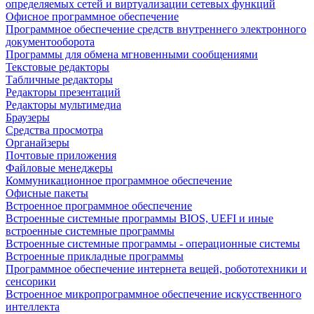
определяемых сетей и виртуализации сетевых функций
Офисное программное обеспечение
Программное обеспечение средств внутреннего электронного
документооборота
Программы для обмена мгновенными сообщениями
Текстовые редакторы
Табличные редакторы
Редакторы презентаций
Редакторы мультимедиа
Браузеры
Средства просмотра
Органайзеры
Почтовые приложения
Файловые менеджеры
Коммуникационное программное обеспечение
Офисные пакеты
Встроенное программное обеспечение
Встроенные системные программы BIOS, UEFI и иные
встроенные системные программы
Встроенные системные программы - операционные системы
Встроенные прикладные программы
Программное обеспечение интернета вещей, робототехники и
сенсорики
Встроенное микропрограммное обеспечение искусственного
интеллекта