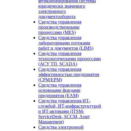
функционирования системы
юридически значимого
электронного
документооборота
Средства управления
производственными
процессами (MES)
Средства управления
лабораторными потоками
работ и документов (LIMS)
Средства управления
технологическими процессами
(АСУ ТП, SCADA)
Средства управления
эффективностью предприятия
(CPM/EPM)
Средства управления
основными фондами
предприятия (EAM)
Средства управления ИТ-
службой, ИТ-инфраструктурой
и ИТ-активами (ITSM-
ServiceDesk, SCCM, Asset
Management)
Средства электронной