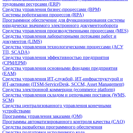
трудовыми ресурсами (ERP)
Средства управления бизнес-процессами (BPM)
Системы роботизации процессов (RPA)
Программное обеспечение для функционирования системы
юридически значимого электронного документооборота
Средства управления производственными процессами (MES)
Средства управления лабораторными потоками работ и
документов (LIMS)
Средства управления технологическими процессами (АСУ
ТП, SCADA)
Средства управления эффективностью предприятия
(CPM/EPM)
Средства управления основными фондами предприятия
(EAM)
Средства управления ИТ-службой, ИТ-инфраструктурой и
ИТ-активами (ITSM-ServiceDesk, SCCM, Asset Management)
Средства электронной коммерции (ecommerce platform)
Средства управления складом и цепочками поставок (WMS,
SCM)
Средства централизованного управления конечными
устройствами
Программы управления заказами (OM)
Программы автоматизированного контроля качества (CAQ)
Средства разработки программного обеспечения
Средства подготовки исполнимого кода