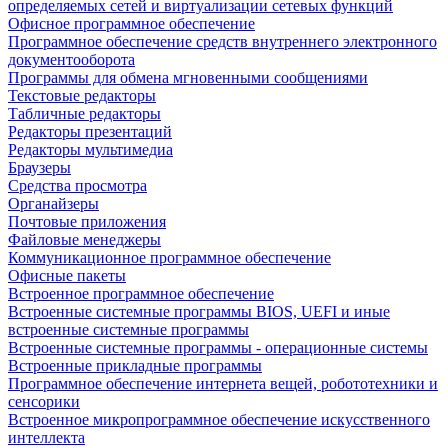
определяемых сетей и виртуализации сетевых функций
Офисное программное обеспечение
Программное обеспечение средств внутреннего электронного
документооборота
Программы для обмена мгновенными сообщениями
Текстовые редакторы
Табличные редакторы
Редакторы презентаций
Редакторы мультимедиа
Браузеры
Средства просмотра
Органайзеры
Почтовые приложения
Файловые менеджеры
Коммуникационное программное обеспечение
Офисные пакеты
Встроенное программное обеспечение
Встроенные системные программы BIOS, UEFI и иные
встроенные системные программы
Встроенные системные программы - операционные системы
Встроенные прикладные программы
Программное обеспечение интернета вещей, робототехники и
сенсорики
Встроенное микропрограммное обеспечение искусственного
интеллекта