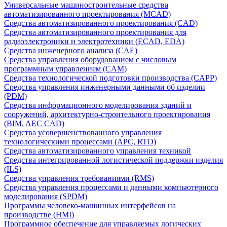
Универсальные машиностроительные средства
автоматизированного проектирования (MCAD)
Средства автоматизированного проектирования (CAD)
Средства автоматизированного проектирования для
радиоэлектроники и электротехники (ECAD, EDA)
Средства инженерного анализа (CAE)
Средства управления оборудованием с числовым
программным управлением (CAM)
Средства технологической подготовки производства (CAPP)
Средства управления инженерными данными об изделии
(PDM)
Средства информационного моделирования зданий и
сооружений, архитектурно-строительного проектирования
(BIM, AEC CAD)
Средства усовершенствованного управления
технологическими процессами (APC, RTO)
Средства автоматизированного управления техникой
Средства интегрированной логистической поддержки изделия
(ILS)
Средства управления требованиями (RMS)
Средства управления процессами и данными компьютерного
моделирования (SPDM)
Программы человеко-машинных интерфейсов на
производстве (HMI)
Программное обеспечение для управляемых логических