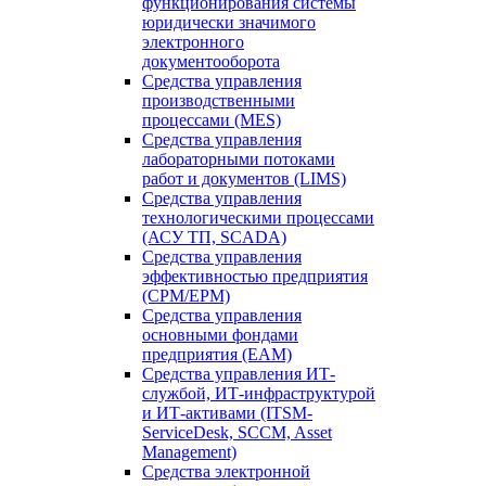
функционирования системы
юридически значимого
электронного
документооборота
Средства управления
производственными
процессами (MES)
Средства управления
лабораторными потоками
работ и документов (LIMS)
Средства управления
технологическими процессами
(АСУ ТП, SCADA)
Средства управления
эффективностью предприятия
(CPM/EPM)
Средства управления
основными фондами
предприятия (EAM)
Средства управления ИТ-
службой, ИТ-инфраструктурой
и ИТ-активами (ITSM-
ServiceDesk, SCCM, Asset
Management)
Средства электронной