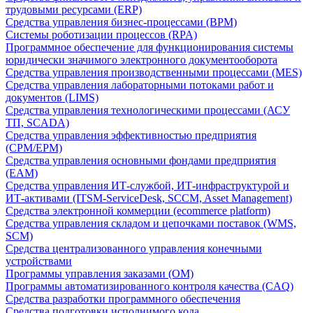
трудовыми ресурсами (ERP)
Средства управления бизнес-процессами (BPM)
Системы роботизации процессов (RPA)
Программное обеспечение для функционирования системы
юридически значимого электронного документооборота
Средства управления производственными процессами (MES)
Средства управления лабораторными потоками работ и
документов (LIMS)
Средства управления технологическими процессами (АСУ
ТП, SCADA)
Средства управления эффективностью предприятия
(CPM/EPM)
Средства управления основными фондами предприятия
(EAM)
Средства управления ИТ-службой, ИТ-инфраструктурой и
ИТ-активами (ITSM-ServiceDesk, SCCM, Asset Management)
Средства электронной коммерции (ecommerce platform)
Средства управления складом и цепочками поставок (WMS,
SCM)
Средства централизованного управления конечными
устройствами
Программы управления заказами (OM)
Программы автоматизированного контроля качества (CAQ)
Средства разработки программного обеспечения
Средства подготовки исполнимого кода