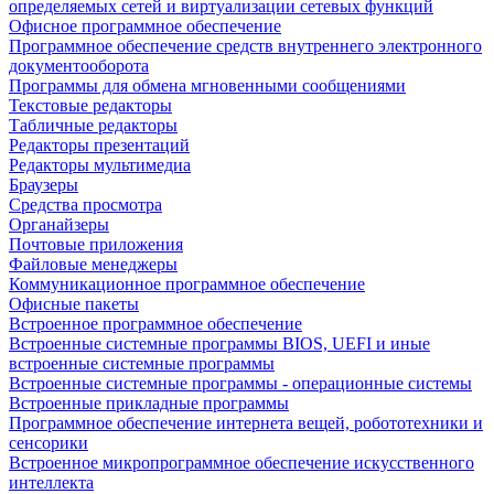
определяемых сетей и виртуализации сетевых функций
Офисное программное обеспечение
Программное обеспечение средств внутреннего электронного
документооборота
Программы для обмена мгновенными сообщениями
Текстовые редакторы
Табличные редакторы
Редакторы презентаций
Редакторы мультимедиа
Браузеры
Средства просмотра
Органайзеры
Почтовые приложения
Файловые менеджеры
Коммуникационное программное обеспечение
Офисные пакеты
Встроенное программное обеспечение
Встроенные системные программы BIOS, UEFI и иные
встроенные системные программы
Встроенные системные программы - операционные системы
Встроенные прикладные программы
Программное обеспечение интернета вещей, робототехники и
сенсорики
Встроенное микропрограммное обеспечение искусственного
интеллекта