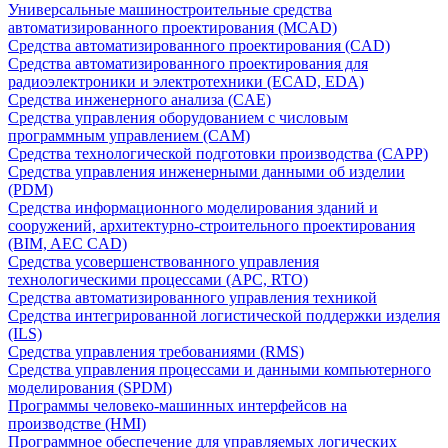
Универсальные машиностроительные средства
автоматизированного проектирования (MCAD)
Средства автоматизированного проектирования (CAD)
Средства автоматизированного проектирования для
радиоэлектроники и электротехники (ECAD, EDA)
Средства инженерного анализа (CAE)
Средства управления оборудованием с числовым
программным управлением (CAM)
Средства технологической подготовки производства (CAPP)
Средства управления инженерными данными об изделии
(PDM)
Средства информационного моделирования зданий и
сооружений, архитектурно-строительного проектирования
(BIM, AEC CAD)
Средства усовершенствованного управления
технологическими процессами (APC, RTO)
Средства автоматизированного управления техникой
Средства интегрированной логистической поддержки изделия
(ILS)
Средства управления требованиями (RMS)
Средства управления процессами и данными компьютерного
моделирования (SPDM)
Программы человеко-машинных интерфейсов на
производстве (HMI)
Программное обеспечение для управляемых логических