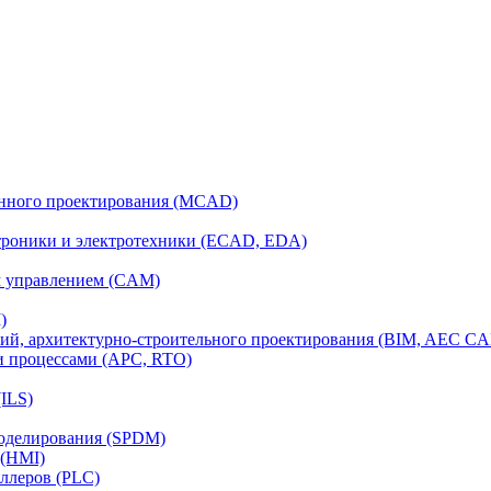
анного проектирования (MCAD)
ктроники и электротехники (ECAD, EDA)
м управлением (CAM)
)
ий, архитектурно-строительного проектирования (BIM, AEC C
и процессами (APC, RTO)
ILS)
моделирования (SPDM)
 (HMI)
ллеров (PLC)