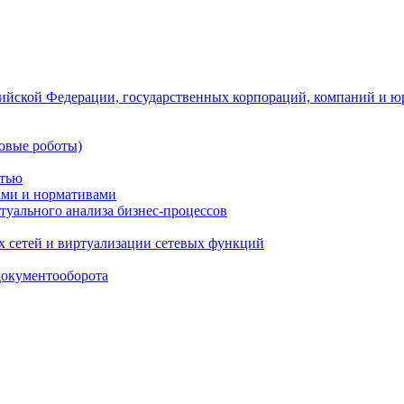
ийской Федерации, государственных корпораций, компаний и ю
овые роботы)
стью
тами и нормативами
туального анализа бизнес-процессов
 сетей и виртуализации сетевых функций
документооборота