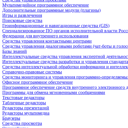
Мультимедийное программное обеспечение
Дополнительные программные модули (плагины)
Игры и развлечения
Поисковые средства
Геоинформационные и навигационные средства (GIS)
Специализированное ПО органов исполнительной власти Росс
Федерации для внутреннего использования
Средства управления контактными центрами
Средства управления диалоговыми роботами (чат-боты и голос
Базы знаний
Интеллектуальные средства управления экспертной деятельно
Интеллектуальные средства разработки и управления стандар
Средства интеллектуальной обработки информации и интеллек
Справочно-правовые системы
Средства мониторинга и управления программно-определяемых
Офисное программное обеспечение
Программное обеспечение средств внутреннего электронного 
Программы для обмена мгновенными сообщениями
Текстовые редакторы
Табличные редакторы
Редакторы презентаций
Редакторы мультимедиа
Браузеры
Средства просмотра