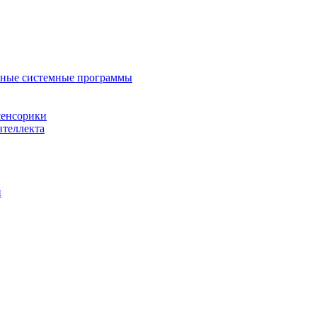
нные системные программы
сенсорики
нтеллекта
й