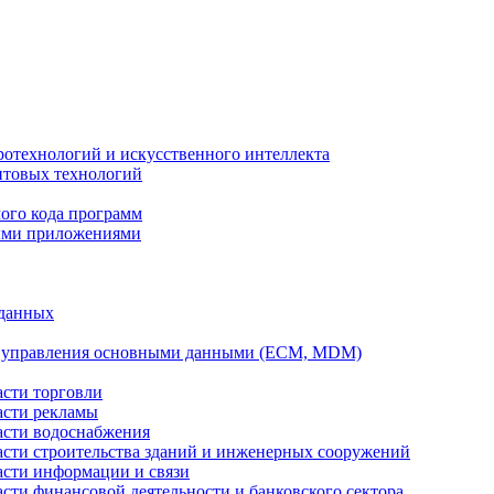
ротехнологий и искусственного интеллекта
антовых технологий
ого кода программ
ыми приложениями
 данных
а управления основными данными (ECM, MDM)
асти торговли
асти рекламы
асти водоснабжения
ласти строительства зданий и инженерных сооружений
асти информации и связи
асти финансовой деятельности и банковского сектора