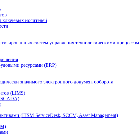
)
тов
м ключевых носителей
ости
атизированных систем управления технологическими процессам
 решения
рудовыми ресурсами (ERP)
дически значимого электронного документооборота
нтов (LIMS)
, SCADA)
)
ктивами (ITSM-ServiceDesk, SCCM, Asset Management)
CM)
вами