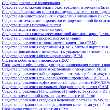
Средства резервного копирования
Средства обнаружения и/или предотвращения вторжений (атак
Средства обнаружения угроз и расследования сетевых инциден
Средства администрирования и управления жизненным цикло
Средства автоматизации процессов информационной безопасн
Средства защиты почтовых систем
Средства защиты виртуальных сред
Средства защиты систем промышленной автоматизации (автом
Средства управления процессами организации
Средства управления отношениями с клиентами (CRM)
Средства управления содержимым (CMS), сайты и портальные
Средства финансового менеджмента, управления активами и т
Средства управления бизнес-процессами (BPM)
Системы роботизации процессов (RPA)
Программное обеспечение для функционирования системы юри
Средства управления производственными процессами (MES)
Средства управления лабораторными потоками работ и докуме
Средства управления технологическими процессами (АСУ ТП
Средства управления эффективностью предприятия (CPM/EPM
Средства управления основными фондами предприятия (EAM)
Средства управления ИТ-службой, ИТ-инфраструктурой и ИТ-а
Средства электронной коммерции (ecommerce platform)
Средства управления складом и цепочками поставок (WMS, S
Средства централизованного управления конечными устройст
Программы управления заказами (OM)