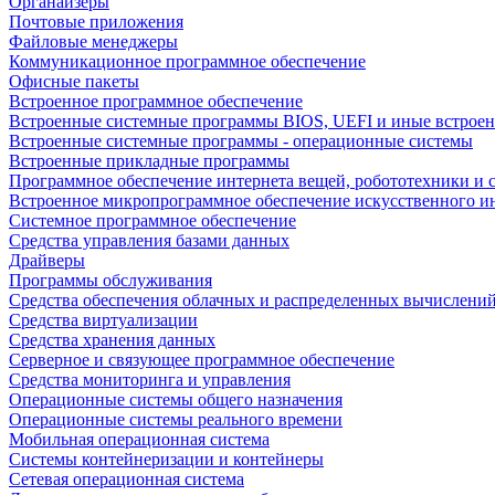
Органайзеры
Почтовые приложения
Файловые менеджеры
Коммуникационное программное обеспечение
Офисные пакеты
Встроенное программное обеспечение
Встроенные системные программы BIOS, UEFI и иные встрое
Встроенные системные программы - операционные системы
Встроенные прикладные программы
Программное обеспечение интернета вещей, робототехники и 
Встроенное микропрограммное обеспечение искусственного и
Системное программное обеспечение
Средства управления базами данных
Драйверы
Программы обслуживания
Средства обеспечения облачных и распределенных вычислени
Средства виртуализации
Средства хранения данных
Серверное и связующее программное обеспечение
Средства мониторинга и управления
Операционные системы общего назначения
Операционные системы реального времени
Мобильная операционная система
Системы контейнеризации и контейнеры
Сетевая операционная система