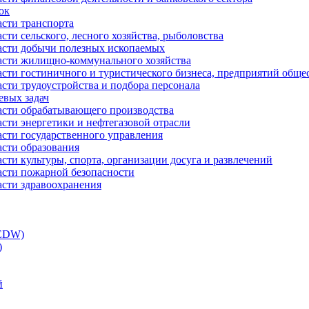
ок
асти транспорта
сти сельского, лесного хозяйства, рыболовства
ласти добычи полезных ископаемых
ласти жилищно-коммунального хозяйства
асти гостиничного и туристического бизнеса, предприятий обще
сти трудоустройства и подбора персонала
евых задач
ласти обрабатывающего производства
асти энергетики и нефтегазовой отрасли
асти государственного управления
асти образования
сти культуры, спорта, организации досуга и развлечений
асти пожарной безопасности
асти здравоохранения
(EDW)
)
й