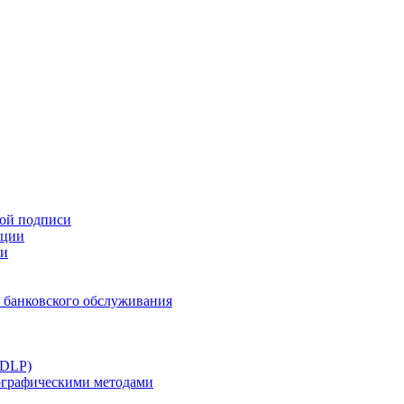
ной подписи
ации
ти
 банковского обслуживания
(DLP)
тографическими методами