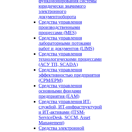
функционирования системы
юридически значимого
электронного
документооборота
Средства управления
производственными
процессами (MES)
Средства управления
лабораторными потоками
работ и документов (LIMS)
Средства управления
технологическими процессами
(АСУ ТП, SCADA)
Средства управления
эффективностью предприятия
(CPM/EPM)
Средства управления
основными фондами
предприятия (EAM)
Средства управления ИТ-
службой, ИТ-инфраструктурой
и ИТ-активами (ITSM-
ServiceDesk, SCCM, Asset
Management)
Средства электронной