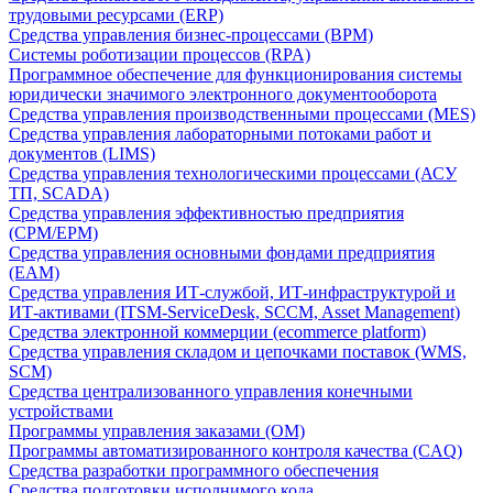
трудовыми ресурсами (ERP)
Средства управления бизнес-процессами (BPM)
Системы роботизации процессов (RPA)
Программное обеспечение для функционирования системы
юридически значимого электронного документооборота
Средства управления производственными процессами (MES)
Средства управления лабораторными потоками работ и
документов (LIMS)
Средства управления технологическими процессами (АСУ
ТП, SCADA)
Средства управления эффективностью предприятия
(CPM/EPM)
Средства управления основными фондами предприятия
(EAM)
Средства управления ИТ-службой, ИТ-инфраструктурой и
ИТ-активами (ITSM-ServiceDesk, SCCM, Asset Management)
Средства электронной коммерции (ecommerce platform)
Средства управления складом и цепочками поставок (WMS,
SCM)
Средства централизованного управления конечными
устройствами
Программы управления заказами (OM)
Программы автоматизированного контроля качества (CAQ)
Средства разработки программного обеспечения
Средства подготовки исполнимого кода