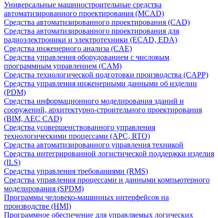
Универсальные машиностроительные средства
автоматизированного проектирования (MCAD)
Средства автоматизированного проектирования (CAD)
Средства автоматизированного проектирования для
радиоэлектроники и электротехники (ECAD, EDA)
Средства инженерного анализа (CAE)
Средства управления оборудованием с числовым
программным управлением (CAM)
Средства технологической подготовки производства (CAPP)
Средства управления инженерными данными об изделии
(PDM)
Средства информационного моделирования зданий и
сооружений, архитектурно-строительного проектирования
(BIM, AEC CAD)
Средства усовершенствованного управления
технологическими процессами (APC, RTO)
Средства автоматизированного управления техникой
Средства интегрированной логистической поддержки изделия
(ILS)
Средства управления требованиями (RMS)
Средства управления процессами и данными компьютерного
моделирования (SPDM)
Программы человеко-машинных интерфейсов на
производстве (HMI)
Программное обеспечение для управляемых логических