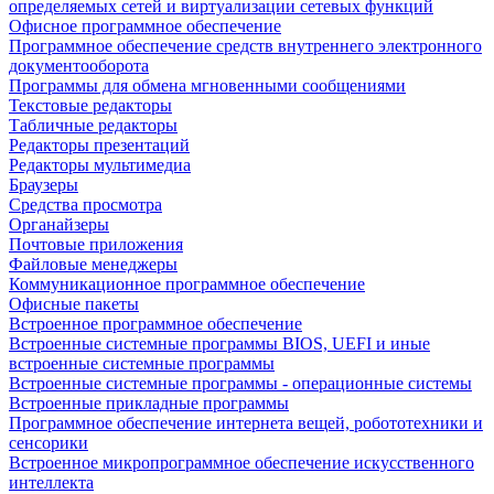
определяемых сетей и виртуализации сетевых функций
Офисное программное обеспечение
Программное обеспечение средств внутреннего электронного
документооборота
Программы для обмена мгновенными сообщениями
Текстовые редакторы
Табличные редакторы
Редакторы презентаций
Редакторы мультимедиа
Браузеры
Средства просмотра
Органайзеры
Почтовые приложения
Файловые менеджеры
Коммуникационное программное обеспечение
Офисные пакеты
Встроенное программное обеспечение
Встроенные системные программы BIOS, UEFI и иные
встроенные системные программы
Встроенные системные программы - операционные системы
Встроенные прикладные программы
Программное обеспечение интернета вещей, робототехники и
сенсорики
Встроенное микропрограммное обеспечение искусственного
интеллекта