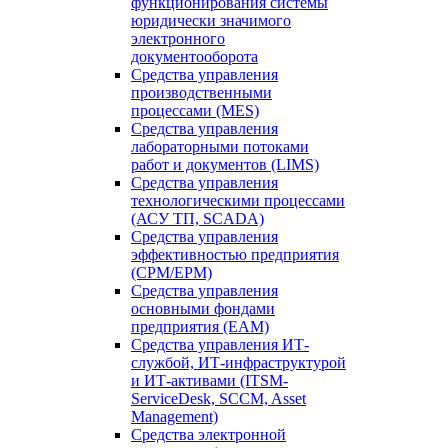
функционирования системы
юридически значимого
электронного
документооборота
Средства управления
производственными
процессами (MES)
Средства управления
лабораторными потоками
работ и документов (LIMS)
Средства управления
технологическими процессами
(АСУ ТП, SCADA)
Средства управления
эффективностью предприятия
(CPM/EPM)
Средства управления
основными фондами
предприятия (EAM)
Средства управления ИТ-
службой, ИТ-инфраструктурой
и ИТ-активами (ITSM-
ServiceDesk, SCCM, Asset
Management)
Средства электронной