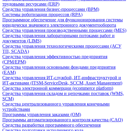
трудовыми ресурсами (ERP)
Средства управления бизнес-процессами (BPM)
Системы роботизации процессов (RPA)
Программное обеспечение для функционирования системы
юридически значимого электронного документооборота
Средства управления производственными процессами (MES)
Средства управления лабораторными потоками работ и
документов (LIMS)
Средства управления технологическими процессами (АСУ
ТП, SCADA)
Средства управления эффективностью предприятия
(CPM/EPM)
Средства управления основными фондами предприятия
(EAM)
Средства управления ИТ-службой, ИТ-инфраструктурой и
ИТ-активами (ITSM-ServiceDesk, SCCM, Asset Management)
Средства электронной коммерции (ecommerce platform)
Средства управления складом и цепочками поставок (WMS,
SCM)
Средства централизованного управления конечными
устройствами
Программы управления заказами (OM)
Программы автоматизированного контроля качества (CAQ)
Средства разработки программного обеспечения
Средства подготовки исполнимого кода