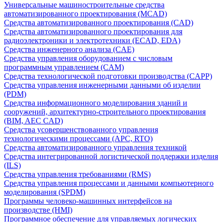
Универсальные машиностроительные средства
автоматизированного проектирования (MCAD)
Средства автоматизированного проектирования (CAD)
Средства автоматизированного проектирования для
радиоэлектроники и электротехники (ECAD, EDA)
Средства инженерного анализа (CAE)
Средства управления оборудованием с числовым
программным управлением (CAM)
Средства технологической подготовки производства (CAPP)
Средства управления инженерными данными об изделии
(PDM)
Средства информационного моделирования зданий и
сооружений, архитектурно-строительного проектирования
(BIM, AEC CAD)
Средства усовершенствованного управления
технологическими процессами (APC, RTO)
Средства автоматизированного управления техникой
Средства интегрированной логистической поддержки изделия
(ILS)
Средства управления требованиями (RMS)
Средства управления процессами и данными компьютерного
моделирования (SPDM)
Программы человеко-машинных интерфейсов на
производстве (HMI)
Программное обеспечение для управляемых логических