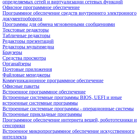
определяемых сетей и виртуализации сетевых функций
Офисное программное обеспечение
Программное обеспечение средств внутреннего электронного
документооборота
Программы для обмена мгновенными сообщениями
Текстовые редакторы
Табличные редакторы
Редакторы презентаций
Редакторы мультимедиа
Браузеры
Средства просмотра
Органайзеры
Почтовые приложения
Файловые менеджеры
Коммуникационное программное обеспечение
Офисные пакеты
Встроенное программное обеспечение
Встроенные системные программы BIOS, UEFI и иные
встроенные системные программы
Встроенные системные программы - операционные системы
Встроенные прикладные программы
Программное обеспечение интернета вещей, робототехники и
сенсорики
Встроенное микропрограммное обеспечение искусственного
интеллекта