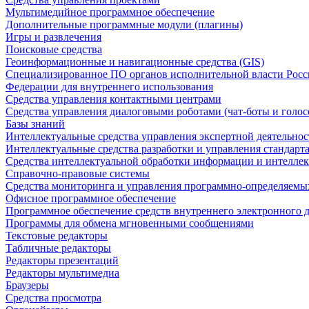
Мультимедийное программное обеспечение
Дополнительные программные модули (плагины)
Игры и развлечения
Поисковые средства
Геоинформационные и навигационные средства (GIS)
Специализированное ПО органов исполнительной власти Росс
Федерации для внутреннего использования
Средства управления контактными центрами
Средства управления диалоговыми роботами (чат-боты и голос
Базы знаний
Интеллектуальные средства управления экспертной деятельно
Интеллектуальные средства разработки и управления стандар
Средства интеллектуальной обработки информации и интеллек
Справочно-правовые системы
Средства мониторинга и управления программно-определяемых
Офисное программное обеспечение
Программное обеспечение средств внутреннего электронного 
Программы для обмена мгновенными сообщениями
Текстовые редакторы
Табличные редакторы
Редакторы презентаций
Редакторы мультимедиа
Браузеры
Средства просмотра