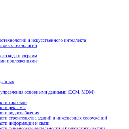
ротехнологий и искусственного интеллекта
антовых технологий
ого кода программ
ыми приложениями
 данных
а управления основными данными (ECM, MDM)
асти торговли
асти рекламы
асти водоснабжения
ласти строительства зданий и инженерных сооружений
асти информации и связи
асти финансовой деятельности и банковского сектора