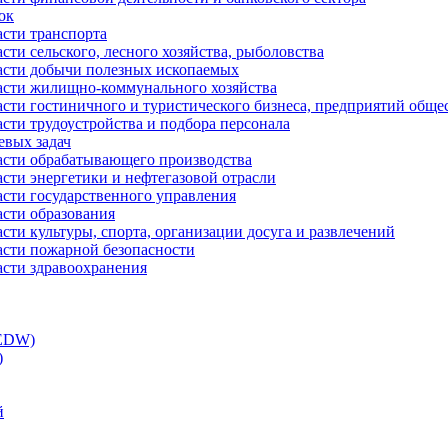
ок
асти транспорта
сти сельского, лесного хозяйства, рыболовства
ласти добычи полезных ископаемых
ласти жилищно-коммунального хозяйства
асти гостиничного и туристического бизнеса, предприятий обще
сти трудоустройства и подбора персонала
евых задач
ласти обрабатывающего производства
асти энергетики и нефтегазовой отрасли
асти государственного управления
асти образования
сти культуры, спорта, организации досуга и развлечений
асти пожарной безопасности
асти здравоохранения
(EDW)
)
й