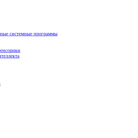
нные системные программы
сенсорики
нтеллекта
й