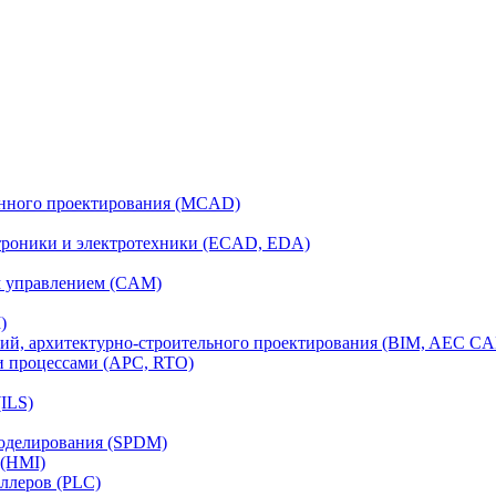
анного проектирования (MCAD)
ктроники и электротехники (ECAD, EDA)
м управлением (CAM)
)
ий, архитектурно-строительного проектирования (BIM, AEC C
и процессами (APC, RTO)
ILS)
моделирования (SPDM)
 (HMI)
ллеров (PLC)