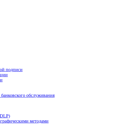
ной подписи
ации
ти
 банковского обслуживания
(DLP)
тографическими методами