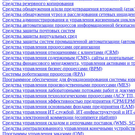
Средства резервного копирования
Средства обнаружения и/или предотвращения вторжений (атак
Средства обнаружения угроз и расследования сетевых инциден
Средства администрирования и управления жизненным цикло
Средства автоматизации процессов информационной безопасн
Средства защиты почтовых систем
Средства защиты виртуальных сред
Средства защиты систем промышленной автоматизации (автом
Средства управления процессами организации
Средства управления отношениями с клиентами (CRM)
Средства управления содержимым (CMS), сайты и портальные
Средства финансового менеджмента, управления активами и т
Средства управления бизнес-процессами (BPM)
Системы роботизации процессов (RPA)
Программное обеспечение для функционирования системы юри
Средства управления производственными процессами (MES)
Средства управления лабораторными потоками работ и докуме
Средства управления технологическими процессами (АСУ ТП
Средства управления эффективностью предприятия (CPM/EPM
Средства управления основными фондами предприятия (EAM)
Средства управления ИТ-службой, ИТ-инфраструктурой и ИТ-а
Средства электронной коммерции (ecommerce platform)
Средства управления складом и цепочками поставок (WMS, S
Средства централизованного управления конечными устройст
Программы управления заказами (OM)