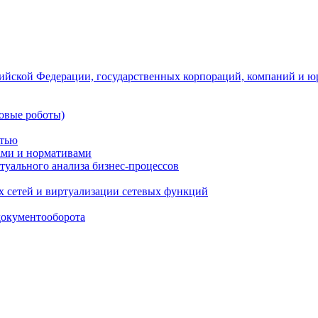
ийской Федерации, государственных корпораций, компаний и ю
овые роботы)
стью
тами и нормативами
туального анализа бизнес-процессов
 сетей и виртуализации сетевых функций
документооборота