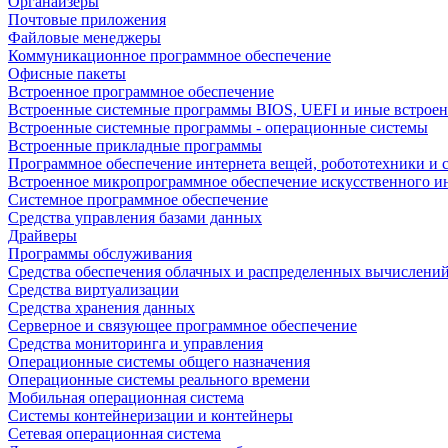
Органайзеры
Почтовые приложения
Файловые менеджеры
Коммуникационное программное обеспечение
Офисные пакеты
Встроенное программное обеспечение
Встроенные системные программы BIOS, UEFI и иные встрое
Встроенные системные программы - операционные системы
Встроенные прикладные программы
Программное обеспечение интернета вещей, робототехники и 
Встроенное микропрограммное обеспечение искусственного и
Системное программное обеспечение
Средства управления базами данных
Драйверы
Программы обслуживания
Средства обеспечения облачных и распределенных вычислени
Средства виртуализации
Средства хранения данных
Серверное и связующее программное обеспечение
Средства мониторинга и управления
Операционные системы общего назначения
Операционные системы реального времени
Мобильная операционная система
Системы контейнеризации и контейнеры
Сетевая операционная система