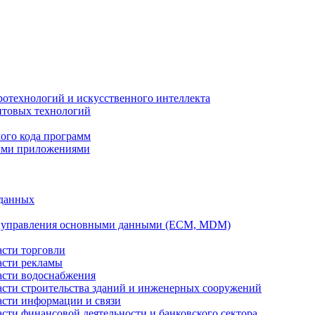
ротехнологий и искусственного интеллекта
антовых технологий
ого кода программ
ыми приложениями
 данных
а управления основными данными (ECM, MDM)
асти торговли
асти рекламы
асти водоснабжения
ласти строительства зданий и инженерных сооружений
асти информации и связи
асти финансовой деятельности и банковского сектора