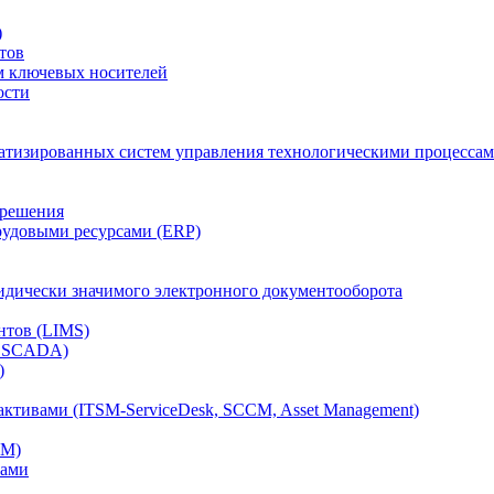
)
тов
м ключевых носителей
ости
атизированных систем управления технологическими процессам
 решения
рудовыми ресурсами (ERP)
дически значимого электронного документооборота
нтов (LIMS)
, SCADA)
)
ктивами (ITSM-ServiceDesk, SCCM, Asset Management)
CM)
вами