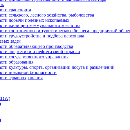
ок
асти транспорта
сти сельского, лесного хозяйства, рыболовства
ласти добычи полезных ископаемых
ласти жилищно-коммунального хозяйства
асти гостиничного и туристического бизнеса, предприятий обще
сти трудоустройства и подбора персонала
евых задач
ласти обрабатывающего производства
асти энергетики и нефтегазовой отрасли
асти государственного управления
асти образования
сти культуры, спорта, организации досуга и развлечений
асти пожарной безопасности
асти здравоохранения
(EDW)
)
й