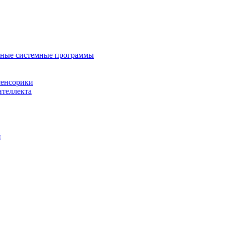
нные системные программы
сенсорики
нтеллекта
й