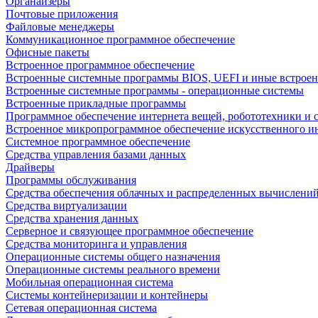
Органайзеры
Почтовые приложения
Файловые менеджеры
Коммуникационное программное обеспечение
Офисные пакеты
Встроенное программное обеспечение
Встроенные системные программы BIOS, UEFI и иные встрое
Встроенные системные программы - операционные системы
Встроенные прикладные программы
Программное обеспечение интернета вещей, робототехники и 
Встроенное микропрограммное обеспечение искусственного и
Системное программное обеспечение
Средства управления базами данных
Драйверы
Программы обслуживания
Средства обеспечения облачных и распределенных вычислени
Средства виртуализации
Средства хранения данных
Серверное и связующее программное обеспечение
Средства мониторинга и управления
Операционные системы общего назначения
Операционные системы реального времени
Мобильная операционная система
Системы контейнеризации и контейнеры
Сетевая операционная система