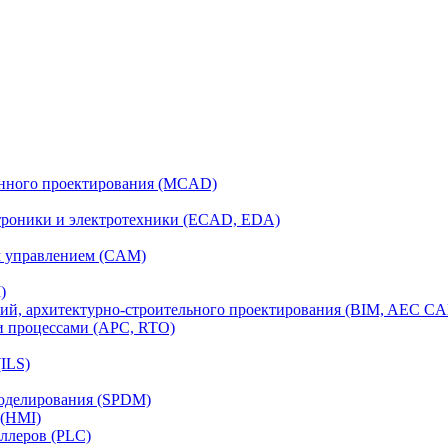
анного проектирования (MCAD)
ктроники и электротехники (ECAD, EDA)
м управлением (CAM)
)
ий, архитектурно-строительного проектирования (BIM, AEC C
и процессами (APC, RTO)
ILS)
моделирования (SPDM)
 (HMI)
ллеров (PLC)