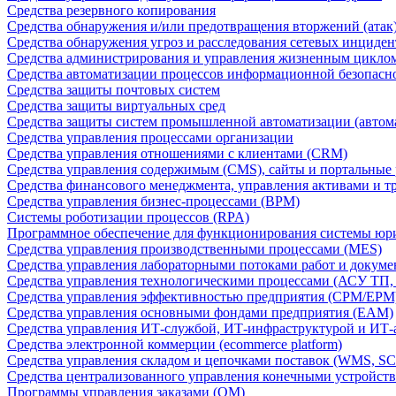
Средства резервного копирования
Средства обнаружения и/или предотвращения вторжений (атак
Средства обнаружения угроз и расследования сетевых инциден
Средства администрирования и управления жизненным цикло
Средства автоматизации процессов информационной безопасн
Средства защиты почтовых систем
Средства защиты виртуальных сред
Средства защиты систем промышленной автоматизации (автом
Средства управления процессами организации
Средства управления отношениями с клиентами (CRM)
Средства управления содержимым (CMS), сайты и портальные
Средства финансового менеджмента, управления активами и т
Средства управления бизнес-процессами (BPM)
Системы роботизации процессов (RPA)
Программное обеспечение для функционирования системы юри
Средства управления производственными процессами (MES)
Средства управления лабораторными потоками работ и докуме
Средства управления технологическими процессами (АСУ ТП
Средства управления эффективностью предприятия (CPM/EPM
Средства управления основными фондами предприятия (EAM)
Средства управления ИТ-службой, ИТ-инфраструктурой и ИТ-а
Средства электронной коммерции (ecommerce platform)
Средства управления складом и цепочками поставок (WMS, S
Средства централизованного управления конечными устройст
Программы управления заказами (OM)