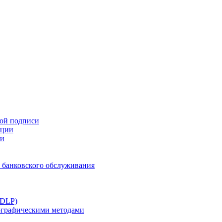
ной подписи
ации
ти
 банковского обслуживания
(DLP)
тографическими методами