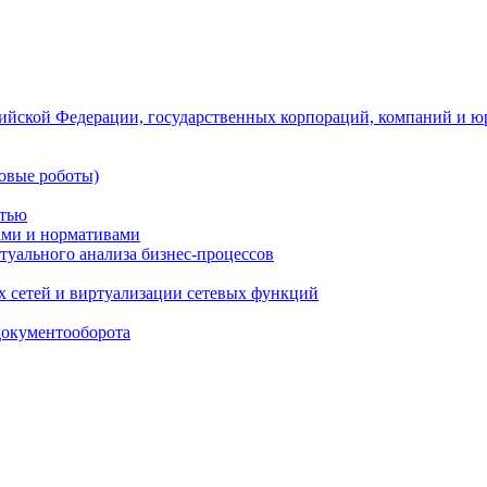
ийской Федерации, государственных корпораций, компаний и ю
овые роботы)
стью
тами и нормативами
туального анализа бизнес-процессов
 сетей и виртуализации сетевых функций
документооборота