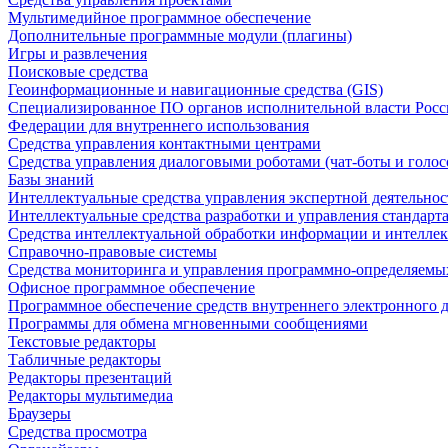
Мультимедийное программное обеспечение
Дополнительные программные модули (плагины)
Игры и развлечения
Поисковые средства
Геоинформационные и навигационные средства (GIS)
Специализированное ПО органов исполнительной власти Росс
Федерации для внутреннего использования
Средства управления контактными центрами
Средства управления диалоговыми роботами (чат-боты и голос
Базы знаний
Интеллектуальные средства управления экспертной деятельно
Интеллектуальные средства разработки и управления стандар
Средства интеллектуальной обработки информации и интеллек
Справочно-правовые системы
Средства мониторинга и управления программно-определяемых
Офисное программное обеспечение
Программное обеспечение средств внутреннего электронного 
Программы для обмена мгновенными сообщениями
Текстовые редакторы
Табличные редакторы
Редакторы презентаций
Редакторы мультимедиа
Браузеры
Средства просмотра