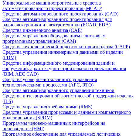
Универсальные машиностроительные средства
автоматизированного проектирования (MCAD)
Средства автоматизированного проектирования (CAD)
Средства автоматизированного проектирования для
радиоэлектроники и электротехники (ECAD, EDA)
Средства инженерного анализа (CAE)
Средства управления оборудованием с числовым
программным управлением (CAM)
Средства технологической подготовки производства (CAPP)
Средства управления инженерными данными об изделии
(PDM)
Средства информационного моделирования зданий и
сооружений, архитектурно-строительного проектирования
(BIM, AEC CAD)
Средства усовершенствованного управления
технологическими процессами (APC, RTO)
Средства автоматизированного управления техникой
Средства интегрированной логистической поддержки изделия
(ILS)
Средства управления требованиями (RMS)
Средства управления процессами и данными компьютерного
моделирования (SPDM)
Программы человеко-машинных интерфейсов на
производстве (HMI)
Программное обеспечение для управляемых логических