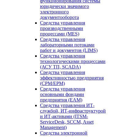
функционирования системы
юридически значимого
электронного
документооборота
Средства управления
производственными
процессами (MES)
Средства управления
лабораторными потоками
работ и документов (LIMS)
Средства управления
технологическими процессами
(АСУ ТП, SCADA)
Средства управления
эффективностью предприятия
(CPM/EPM)
Средства управления
основными фондами
предприятия (EAM)
Средства управления ИТ-
службой, ИТ-инфраструктурой
и ИТ-активами (ITSM-
ServiceDesk, SCCM, Asset
Management)
Средства электронной