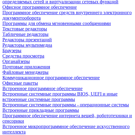
определяемых сетей и виртуализации сетевых функций
Офисное программное обеспечение
Программное обеспечение средств внутреннего электронного
документооборота
Программы для обмена мгновенными сообщениями
Текстовые редакторы
Табличные редакторы
Редакторы презентаций
Редакторы мультимедиа
Браузеры
Средства просмотра
Органайзеры
Почтовые приложения
Файловые менеджеры
Коммуникационное программное обеспечение
Офисные пакеты
Встроенное программное обеспечение
Встроенные системные программы BIOS, UEFI и иные
встроенные системные программы
Встроенные системные программы - операционные системы
Встроенные прикладные программы
Программное обеспечение интернета вещей, робототехники и
сенсорики
Встроенное микропрограммное обеспечение искусственного
интеллекта