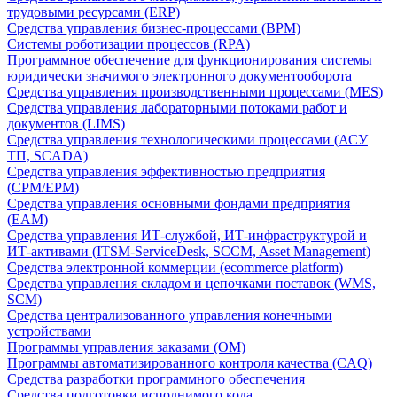
трудовыми ресурсами (ERP)
Средства управления бизнес-процессами (BPM)
Системы роботизации процессов (RPA)
Программное обеспечение для функционирования системы
юридически значимого электронного документооборота
Средства управления производственными процессами (MES)
Средства управления лабораторными потоками работ и
документов (LIMS)
Средства управления технологическими процессами (АСУ
ТП, SCADA)
Средства управления эффективностью предприятия
(CPM/EPM)
Средства управления основными фондами предприятия
(EAM)
Средства управления ИТ-службой, ИТ-инфраструктурой и
ИТ-активами (ITSM-ServiceDesk, SCCM, Asset Management)
Средства электронной коммерции (ecommerce platform)
Средства управления складом и цепочками поставок (WMS,
SCM)
Средства централизованного управления конечными
устройствами
Программы управления заказами (OM)
Программы автоматизированного контроля качества (CAQ)
Средства разработки программного обеспечения
Средства подготовки исполнимого кода