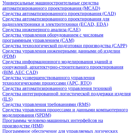
Универсальные машиностроительные средства
автоматизированного проектирования (MCAD)
Средства автоматизированного проектирования (CAD)
Средства автоматизированного проектирования для
радиоэлектроники и электротехники (ECAD, EDA)
Средства инженерного анализа (CAE)
Средства управления оборудованием с числовым
программным управлением (CAM)
Средства технологической подготовки производства (CAPP)
Средства управления инженерными данными об изделии
(PDM)
Средства информационного моделирования зданий и
сооружений, архитектурно-строительного проектирования
(BIM, AEC CAD)
Средства усовершенствованного управления
технологическими процессами (APC, RTO)
Средства автоматизированного управления техникой
Средства интегрированной логистической поддержки изделия
(ILS)
Средства управления требованиями (RMS)
Средства управления процессами и данными компьютерного
моделирования (SPDM)
Программы человеко-машинных интерфейсов на
производстве (HMI)
Программное обеспечение для управляемых логических