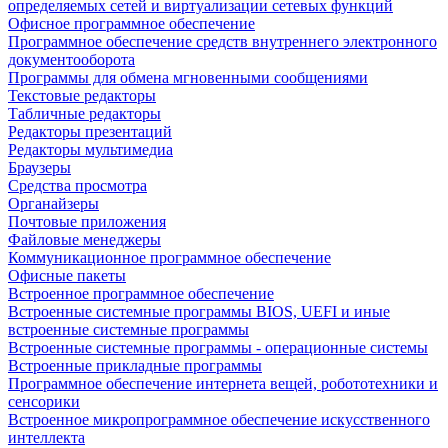
определяемых сетей и виртуализации сетевых функций
Офисное программное обеспечение
Программное обеспечение средств внутреннего электронного
документооборота
Программы для обмена мгновенными сообщениями
Текстовые редакторы
Табличные редакторы
Редакторы презентаций
Редакторы мультимедиа
Браузеры
Средства просмотра
Органайзеры
Почтовые приложения
Файловые менеджеры
Коммуникационное программное обеспечение
Офисные пакеты
Встроенное программное обеспечение
Встроенные системные программы BIOS, UEFI и иные
встроенные системные программы
Встроенные системные программы - операционные системы
Встроенные прикладные программы
Программное обеспечение интернета вещей, робототехники и
сенсорики
Встроенное микропрограммное обеспечение искусственного
интеллекта