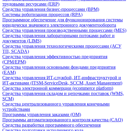
трудовыми ресурсами (ERP)
Средства управления бизнес-процессами (BPM)
Системы роботизации процессов (RPA)
Программное обеспечение для функционирования системы
юридически значимого электронного документооборота
Средства управления производственными процессами (MES)
Средства управления лабораторными потоками работ и
документов (LIMS)
Средства управления технологическими процессами (АСУ
ТП, SCADA)
Средства управления эффективностью предприятия
(CPM/EPM)
Средства управления основными фондами предприятия
(EAM)
Средства управления ИТ-службой, ИТ-инфраструктурой и
ИТ-активами (ITSM-ServiceDesk, SCCM, Asset Management)
Средства электронной коммерции (ecommerce platform)
Средства управления складом и цепочками поставок (WMS,
SCM)
Средства централизованного управления конечными
устройствами
Программы управления заказами (OM)
Программы автоматизированного контроля качества (CAQ)
Средства разработки программного обеспечения
Средства подготовки исполнимого кода