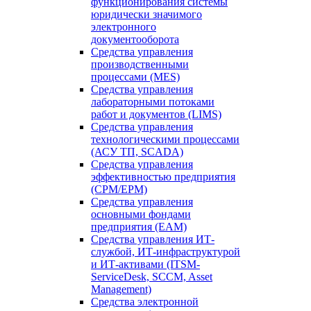
функционирования системы
юридически значимого
электронного
документооборота
Средства управления
производственными
процессами (MES)
Средства управления
лабораторными потоками
работ и документов (LIMS)
Средства управления
технологическими процессами
(АСУ ТП, SCADA)
Средства управления
эффективностью предприятия
(CPM/EPM)
Средства управления
основными фондами
предприятия (EAM)
Средства управления ИТ-
службой, ИТ-инфраструктурой
и ИТ-активами (ITSM-
ServiceDesk, SCCM, Asset
Management)
Средства электронной