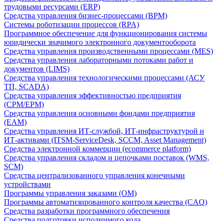
трудовыми ресурсами (ERP)
Средства управления бизнес-процессами (BPM)
Системы роботизации процессов (RPA)
Программное обеспечение для функционирования системы
юридически значимого электронного документооборота
Средства управления производственными процессами (MES)
Средства управления лабораторными потоками работ и
документов (LIMS)
Средства управления технологическими процессами (АСУ
ТП, SCADA)
Средства управления эффективностью предприятия
(CPM/EPM)
Средства управления основными фондами предприятия
(EAM)
Средства управления ИТ-службой, ИТ-инфраструктурой и
ИТ-активами (ITSM-ServiceDesk, SCCM, Asset Management)
Средства электронной коммерции (ecommerce platform)
Средства управления складом и цепочками поставок (WMS,
SCM)
Средства централизованного управления конечными
устройствами
Программы управления заказами (OM)
Программы автоматизированного контроля качества (CAQ)
Средства разработки программного обеспечения
Средства подготовки исполнимого кода