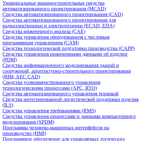
Универсальные машиностроительные средства
автоматизированного проектирования (MCAD)
Средства автоматизированного проектирования (CAD)
Средства автоматизированного проектирования для
радиоэлектроники и электротехники (ECAD, EDA)
Средства инженерного анализа (CAE)
Средства управления оборудованием с числовым
программным управлением (CAM)
Средства технологической подготовки производства (CAPP)
Средства управления инженерными данными об изделии
(PDM)
Средства информационного моделирования зданий и
сооружений, архитектурно-строительного проектирования
(BIM, AEC CAD)
Средства усовершенствованного управления
технологическими процессами (APC, RTO)
Средства автоматизированного управления техникой
Средства интегрированной логистической поддержки изделия
(ILS)
Средства управления требованиями (RMS)
Средства управления процессами и данными компьютерного
моделирования (SPDM)
Программы человеко-машинных интерфейсов на
производстве (HMI)
Программное обеспечение для управляемых логических