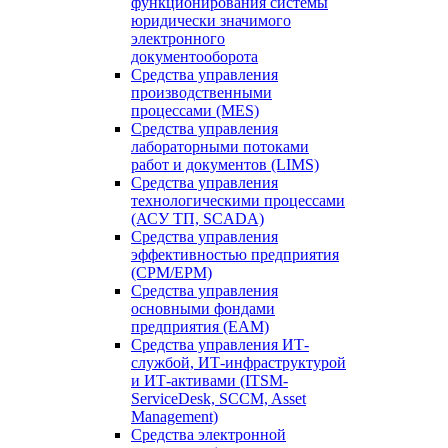
функционирования системы
юридически значимого
электронного
документооборота
Средства управления
производственными
процессами (MES)
Средства управления
лабораторными потоками
работ и документов (LIMS)
Средства управления
технологическими процессами
(АСУ ТП, SCADA)
Средства управления
эффективностью предприятия
(CPM/EPM)
Средства управления
основными фондами
предприятия (EAM)
Средства управления ИТ-
службой, ИТ-инфраструктурой
и ИТ-активами (ITSM-
ServiceDesk, SCCM, Asset
Management)
Средства электронной