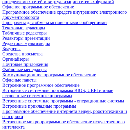
определяемых сетей и виртуализации сетевых функций
Офисное программное обеспечение
Программное обеспечение средств внутреннего электронного
документооборота
Программы для обмена мгновенными сообщениями
Текстовые редакторы
Табличные редакторы
Редакторы презентаций
Редакторы мультимедиа
Браузеры
Средства просмотра
Органайзеры
Почтовые приложения
Файловые менеджеры
Коммуникационное программное обеспечение
Офисные пакеты
Встроенное программное обеспечение
Встроенные системные программы BIOS, UEFI и иные
встроенные системные программы
Встроенные системные программы - операционные системы
Встроенные прикладные программы
Программное обеспечение интернета вещей, робототехники и
сенсорики
Встроенное микропрограммное обеспечение искусственного
интеллекта