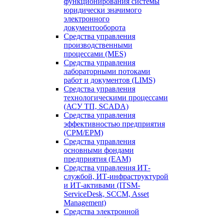
функционирования системы
юридически значимого
электронного
документооборота
Средства управления
производственными
процессами (MES)
Средства управления
лабораторными потоками
работ и документов (LIMS)
Средства управления
технологическими процессами
(АСУ ТП, SCADA)
Средства управления
эффективностью предприятия
(CPM/EPM)
Средства управления
основными фондами
предприятия (EAM)
Средства управления ИТ-
службой, ИТ-инфраструктурой
и ИТ-активами (ITSM-
ServiceDesk, SCCM, Asset
Management)
Средства электронной