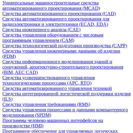
Универсальные машиностроительные средства
автоматизированного проектирования (MCAD)
Средства автоматизированного проектирования (CAD)
Средства автоматизированного проектирования для
радиоэлектроники и электротехники (ECAD, EDA)
Средства инженерного анализа (CAE)
Средства управления оборудованием с числовым
программным управлением (CAM)
Средства технологической подготовки производства (CAPP)
Средства управления инженерными данными об изделии
(PDM)
Средства информационного моделирования зданий и
сооружений, архитектурно-строительного проектирования
(BIM, AEC CAD)
Средства усовершенствованного управления
технологическими процессами (APC, RTO)
Средства автоматизированного управления техникой
Средства интегрированной логистической поддержки изделия
(ILS)
Средства управления требованиями (RMS)
Средства управления процессами и данными компьютерного
моделирования (SPDM)
Программы человеко-машинных интерфейсов на
производстве (HMI)
Программное обеспечение для управляемых логических