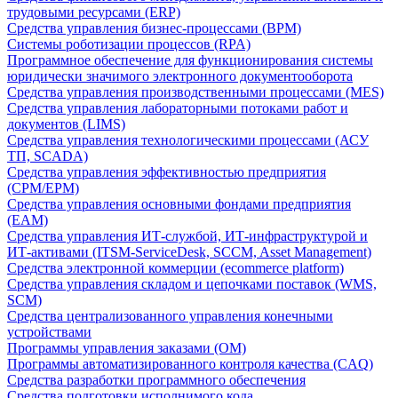
трудовыми ресурсами (ERP)
Средства управления бизнес-процессами (BPM)
Системы роботизации процессов (RPA)
Программное обеспечение для функционирования системы
юридически значимого электронного документооборота
Средства управления производственными процессами (MES)
Средства управления лабораторными потоками работ и
документов (LIMS)
Средства управления технологическими процессами (АСУ
ТП, SCADA)
Средства управления эффективностью предприятия
(CPM/EPM)
Средства управления основными фондами предприятия
(EAM)
Средства управления ИТ-службой, ИТ-инфраструктурой и
ИТ-активами (ITSM-ServiceDesk, SCCM, Asset Management)
Средства электронной коммерции (ecommerce platform)
Средства управления складом и цепочками поставок (WMS,
SCM)
Средства централизованного управления конечными
устройствами
Программы управления заказами (OM)
Программы автоматизированного контроля качества (CAQ)
Средства разработки программного обеспечения
Средства подготовки исполнимого кода