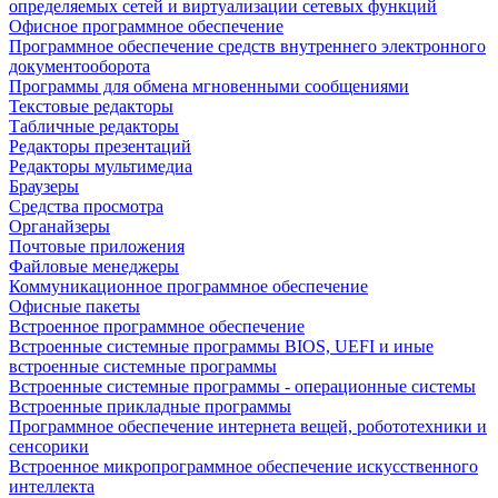
определяемых сетей и виртуализации сетевых функций
Офисное программное обеспечение
Программное обеспечение средств внутреннего электронного
документооборота
Программы для обмена мгновенными сообщениями
Текстовые редакторы
Табличные редакторы
Редакторы презентаций
Редакторы мультимедиа
Браузеры
Средства просмотра
Органайзеры
Почтовые приложения
Файловые менеджеры
Коммуникационное программное обеспечение
Офисные пакеты
Встроенное программное обеспечение
Встроенные системные программы BIOS, UEFI и иные
встроенные системные программы
Встроенные системные программы - операционные системы
Встроенные прикладные программы
Программное обеспечение интернета вещей, робототехники и
сенсорики
Встроенное микропрограммное обеспечение искусственного
интеллекта