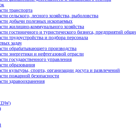
ок
асти транспорта
сти сельского, лесного хозяйства, рыболовства
ласти добычи полезных ископаемых
ласти жилищно-коммунального хозяйства
асти гостиничного и туристического бизнеса, предприятий обще
сти трудоустройства и подбора персонала
евых задач
ласти обрабатывающего производства
асти энергетики и нефтегазовой отрасли
асти государственного управления
асти образования
сти культуры, спорта, организации досуга и развлечений
асти пожарной безопасности
асти здравоохранения
(EDW)
)
й