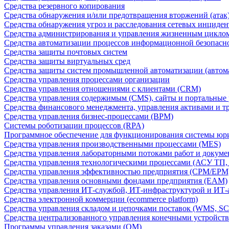
Средства резервного копирования
Средства обнаружения и/или предотвращения вторжений (атак
Средства обнаружения угроз и расследования сетевых инциден
Средства администрирования и управления жизненным цикло
Средства автоматизации процессов информационной безопасн
Средства защиты почтовых систем
Средства защиты виртуальных сред
Средства защиты систем промышленной автоматизации (автом
Средства управления процессами организации
Средства управления отношениями с клиентами (CRM)
Средства управления содержимым (CMS), сайты и портальные
Средства финансового менеджмента, управления активами и т
Средства управления бизнес-процессами (BPM)
Системы роботизации процессов (RPA)
Программное обеспечение для функционирования системы юри
Средства управления производственными процессами (MES)
Средства управления лабораторными потоками работ и докуме
Средства управления технологическими процессами (АСУ ТП
Средства управления эффективностью предприятия (CPM/EPM
Средства управления основными фондами предприятия (EAM)
Средства управления ИТ-службой, ИТ-инфраструктурой и ИТ-а
Средства электронной коммерции (ecommerce platform)
Средства управления складом и цепочками поставок (WMS, S
Средства централизованного управления конечными устройст
Программы управления заказами (OM)