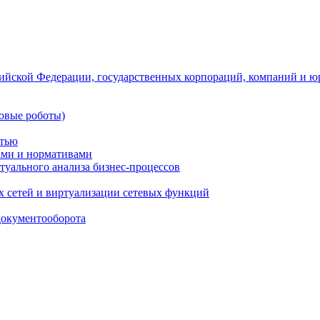
ийской Федерации, государственных корпораций, компаний и ю
овые роботы)
стью
тами и нормативами
туального анализа бизнес-процессов
 сетей и виртуализации сетевых функций
документооборота