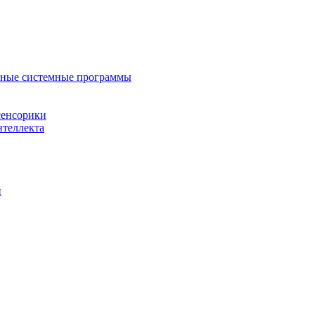
нные системные программы
сенсорики
нтеллекта
й