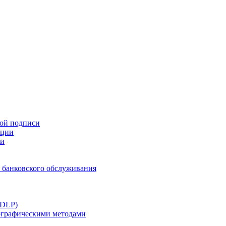
ной подписи
ации
ти
 банковского обслуживания
(DLP)
тографическими методами