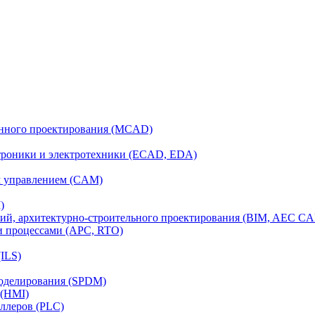
анного проектирования (MCAD)
ктроники и электротехники (ECAD, EDA)
м управлением (CAM)
)
ий, архитектурно-строительного проектирования (BIM, AEC C
и процессами (APC, RTO)
ILS)
моделирования (SPDM)
 (HMI)
ллеров (PLC)