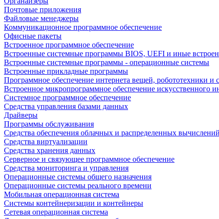
Органайзеры
Почтовые приложения
Файловые менеджеры
Коммуникационное программное обеспечение
Офисные пакеты
Встроенное программное обеспечение
Встроенные системные программы BIOS, UEFI и иные встрое
Встроенные системные программы - операционные системы
Встроенные прикладные программы
Программное обеспечение интернета вещей, робототехники и 
Встроенное микропрограммное обеспечение искусственного и
Системное программное обеспечение
Средства управления базами данных
Драйверы
Программы обслуживания
Средства обеспечения облачных и распределенных вычислени
Средства виртуализации
Средства хранения данных
Серверное и связующее программное обеспечение
Средства мониторинга и управления
Операционные системы общего назначения
Операционные системы реального времени
Мобильная операционная система
Системы контейнеризации и контейнеры
Сетевая операционная система