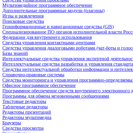
Мультимедийное программное обеспечение
Дополнительные программные модули (плагины)
Игры и развлечения
Поисковые средства
Геоинформационные и навигационные средства (GIS)
Специализированное ПО органов исполнительной власти Росс
Федерации для внутреннего использования
Средства управления контактными центрами
Средства управления диалоговыми роботами (чат-боты и голос
Базы знаний
Интеллектуальные средства управления экспертной деятельно
Интеллектуальные средства разработки и управления стандар
Средства интеллектуальной обработки информации и интеллек
Справочно-правовые системы
Средства мониторинга и управления программно-определяемых
Офисное программное обеспечение
Программное обеспечение средств внутреннего электронного 
Программы для обмена мгновенными сообщениями
Текстовые редакторы
Табличные редакторы
Редакторы презентаций
Редакторы мультимедиа
Браузеры
Средства просмотра