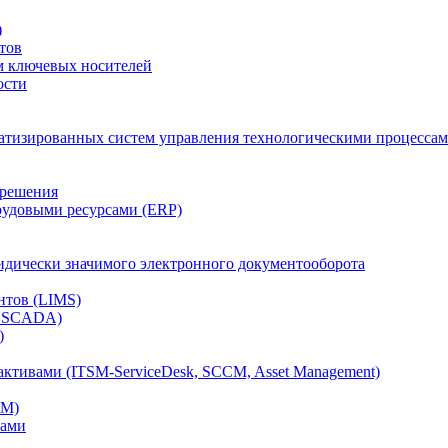
)
тов
м ключевых носителей
ости
атизированных систем управления технологическими процессам
 решения
рудовыми ресурсами (ERP)
дически значимого электронного документооборота
нтов (LIMS)
, SCADA)
)
ктивами (ITSM-ServiceDesk, SCCM, Asset Management)
CM)
вами