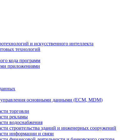
ротехнологий и искусственного интеллекта
антовых технологий
ого кода программ
ыми приложениями
 данных
а управления основными данными (ECM, MDM)
асти торговли
асти рекламы
асти водоснабжения
ласти строительства зданий и инженерных сооружений
асти информации и связи
асти финансовой деятельности и банковского сектора