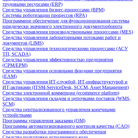
трудовыми ресурсами (ERP)
Средства управления бизнес-процессами (BPM)
Системы роботизации процессов (RPA)
Программное обеспечение для функционирования системы
юридически значимого электронного документооборота
Средства управления производственными процессами (MES)
Средства управления лабораторными потоками работ и
документов (LIMS)
Средства управления технологическими процессами (АСУ
ТП, SCADA)
Средства управления эффективностью предприятия
(CPM/EPM)
Средства управления основными фондами предприятия
(EAM)
Средства управления ИТ-службой, ИТ-инфраструктурой и
ИТ-активами (ITSM-ServiceDesk, SCCM, Asset Management)
Средства электронной коммерции (ecommerce platform)
Средства управления складом и цепочками поставок (WMS,
SCM)
Средства централизованного управления конечными
устройствами
Программы управления заказами (OM)
Программы автоматизированного контроля качества (CAQ)
Средства разработки программного обеспечения
Средства подготовки исполнимого кода