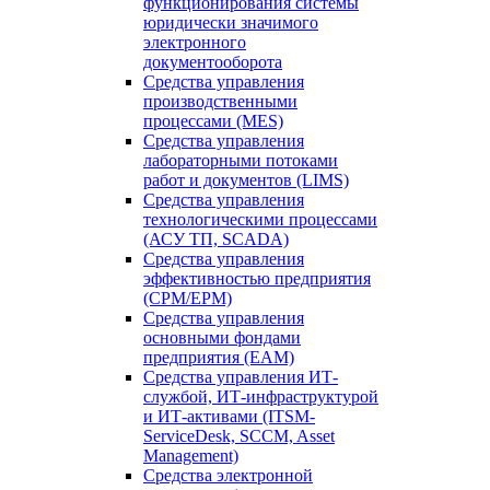
функционирования системы
юридически значимого
электронного
документооборота
Средства управления
производственными
процессами (MES)
Средства управления
лабораторными потоками
работ и документов (LIMS)
Средства управления
технологическими процессами
(АСУ ТП, SCADA)
Средства управления
эффективностью предприятия
(CPM/EPM)
Средства управления
основными фондами
предприятия (EAM)
Средства управления ИТ-
службой, ИТ-инфраструктурой
и ИТ-активами (ITSM-
ServiceDesk, SCCM, Asset
Management)
Средства электронной