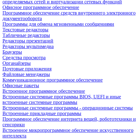
определяемых сетей и виртуализации сетевых функций
Офисное программное обеспечение
Программное обеспечение средств внутреннего электронного
документооборота
Программы для обмена мгновенными сообщениями
Текстовые редакторы
Табличные редакторы
Редакторы презентаций
Редакторы мультимедиа
Браузеры
Средства просмотра
Органайзеры
Почтовые приложения
Файловые менеджеры
Коммуникационное программное обеспечение
Офисные пакеты
Встроенное программное обеспечение
Встроенные системные программы BIOS, UEFI и иные
встроенные системные программы
Встроенные системные программы - операционные системы
Встроенные прикладные программы
Программное обеспечение интернета вещей, робототехники и
сенсорики
Встроенное микропрограммное обеспечение искусственного
интеллекта