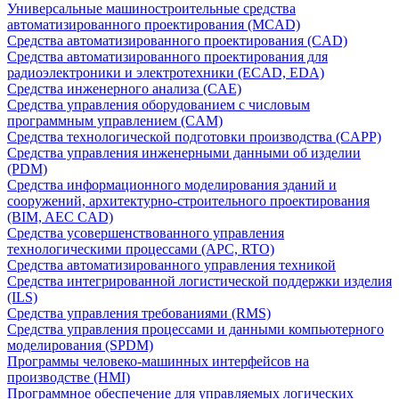
Универсальные машиностроительные средства
автоматизированного проектирования (MCAD)
Средства автоматизированного проектирования (CAD)
Средства автоматизированного проектирования для
радиоэлектроники и электротехники (ECAD, EDA)
Средства инженерного анализа (CAE)
Средства управления оборудованием с числовым
программным управлением (CAM)
Средства технологической подготовки производства (CAPP)
Средства управления инженерными данными об изделии
(PDM)
Средства информационного моделирования зданий и
сооружений, архитектурно-строительного проектирования
(BIM, AEC CAD)
Средства усовершенствованного управления
технологическими процессами (APC, RTO)
Средства автоматизированного управления техникой
Средства интегрированной логистической поддержки изделия
(ILS)
Средства управления требованиями (RMS)
Средства управления процессами и данными компьютерного
моделирования (SPDM)
Программы человеко-машинных интерфейсов на
производстве (HMI)
Программное обеспечение для управляемых логических