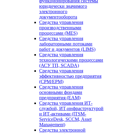
функционирования системы
юридически значимого
электронного
документооборота
Средства управления
производственными
процессами (MES)
Средства управления
лабораторными потоками
работ и документов (LIMS)
Средства управления
технологическими процессами
(АСУ ТП, SCADA)
Средства управления
эффективностью предприятия
(CPM/EPM)
Средства управления
основными фондами
предприятия (EAM)
Средства управления ИТ-
службой, ИТ-инфраструктурой
и ИТ-активами (ITSM-
ServiceDesk, SCCM, Asset
Management)
Средства электронной