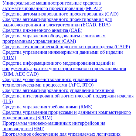
Универсальные машиностроительные средства
автоматизированного проектирования (MCAD)
Средства автоматизированного проектирования (CAD)
Средства автоматизированного проектирования для
радиоэлектроники и электротехники (ECAD, EDA)
Средства инженерного анализа (CAE)
Средства управления оборудованием с числовым
программным управлением (CAM)
Средства технологической подготовки производства (CAPP)
Средства управления инженерными данными об изделии
(PDM)
Средства информационного моделирования зданий и
сооружений, архитектурно-строительного проектирования
(BIM, AEC CAD)
Средства усовершенствованного управления
технологическими процессами (APC, RTO)
Средства автоматизированного управления техникой
Средства интегрированной логистической поддержки изделия
(ILS)
Средства управления требованиями (RMS)
Средства управления процессами и данными компьютерного
моделирования (SPDM)
Программы человеко-машинных интерфейсов на
производстве (HMI)
Программное обеспечение для управляемых логических