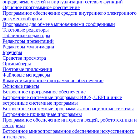
определяемых сетей и виртуализации сетевых функций
Офисное программное обеспечение
Программное обеспечение средств внутреннего электронного
документооборота
Программы для обмена мгновенными сообщениями
Текстовые редакторы
Табличные редакторы
Редакторы презентаций
Редакторы мультимедиа
Браузеры
Средства просмотра
Органайзеры
Почтовые приложения
Файловые менеджеры
Коммуникационное программное обеспечение
Офисные пакеты
Встроенное программное обеспечение
Встроенные системные программы BIOS, UEFI и иные
встроенные системные программы
Встроенные системные программы - операционные системы
Встроенные прикладные программы
Программное обеспечение интернета вещей, робототехники и
сенсорики
Встроенное микропрограммное обеспечение искусственного
интеллекта