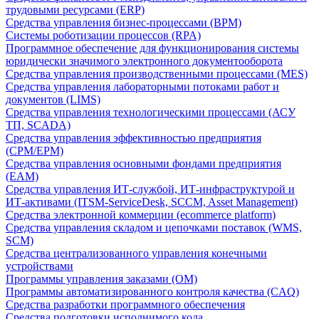
трудовыми ресурсами (ERP)
Средства управления бизнес-процессами (BPM)
Системы роботизации процессов (RPA)
Программное обеспечение для функционирования системы
юридически значимого электронного документооборота
Средства управления производственными процессами (MES)
Средства управления лабораторными потоками работ и
документов (LIMS)
Средства управления технологическими процессами (АСУ
ТП, SCADA)
Средства управления эффективностью предприятия
(CPM/EPM)
Средства управления основными фондами предприятия
(EAM)
Средства управления ИТ-службой, ИТ-инфраструктурой и
ИТ-активами (ITSM-ServiceDesk, SCCM, Asset Management)
Средства электронной коммерции (ecommerce platform)
Средства управления складом и цепочками поставок (WMS,
SCM)
Средства централизованного управления конечными
устройствами
Программы управления заказами (OM)
Программы автоматизированного контроля качества (CAQ)
Средства разработки программного обеспечения
Средства подготовки исполнимого кода