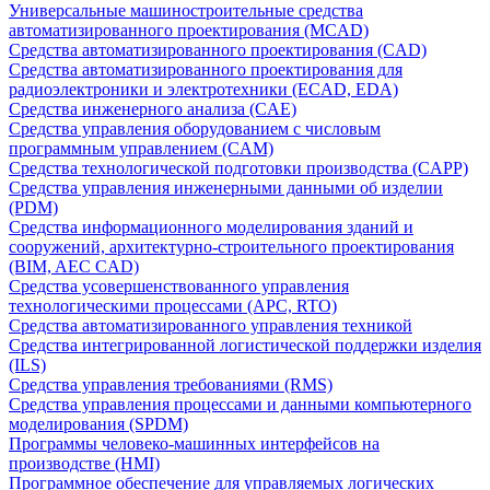
Универсальные машиностроительные средства
автоматизированного проектирования (MCAD)
Средства автоматизированного проектирования (CAD)
Средства автоматизированного проектирования для
радиоэлектроники и электротехники (ECAD, EDA)
Средства инженерного анализа (CAE)
Средства управления оборудованием с числовым
программным управлением (CAM)
Средства технологической подготовки производства (CAPP)
Средства управления инженерными данными об изделии
(PDM)
Средства информационного моделирования зданий и
сооружений, архитектурно-строительного проектирования
(BIM, AEC CAD)
Средства усовершенствованного управления
технологическими процессами (APC, RTO)
Средства автоматизированного управления техникой
Средства интегрированной логистической поддержки изделия
(ILS)
Средства управления требованиями (RMS)
Средства управления процессами и данными компьютерного
моделирования (SPDM)
Программы человеко-машинных интерфейсов на
производстве (HMI)
Программное обеспечение для управляемых логических