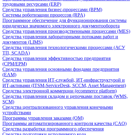
трудовыми ресурсами (ERP)
Средства управления бизнес-процессами (BPM)
Системы роботизации процессов (RPA)
Программное обеспечение для функционирования системы
юридически значимого электронного документооборота
Средства управления производственными процессами (MES)
Средства управления лабораторными потоками работ и
документов (LIMS)
Средства управления технологическими процессами (АСУ
ТП, SCADA)
Средства управления эффективностью предприятия
(CPM/EPM)
Средства управления основными фондами предприятия
(EAM)
Средства управления ИТ-службой, ИТ-инфраструктурой и
ИТ-активами (ITSM-ServiceDesk, SCCM, Asset Management)
Средства электронной коммерции (ecommerce platform)
Средства управления складом и цепочками поставок (WMS,
SCM)
Средства централизованного управления конечными
устройствами
Программы управления заказами (OM)
Программы автоматизированного контроля качества (CAQ)
Средства разработки программного обеспечения
Средства подготовки исполнимого кода