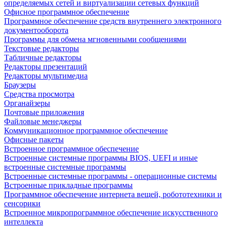
определяемых сетей и виртуализации сетевых функций
Офисное программное обеспечение
Программное обеспечение средств внутреннего электронного
документооборота
Программы для обмена мгновенными сообщениями
Текстовые редакторы
Табличные редакторы
Редакторы презентаций
Редакторы мультимедиа
Браузеры
Средства просмотра
Органайзеры
Почтовые приложения
Файловые менеджеры
Коммуникационное программное обеспечение
Офисные пакеты
Встроенное программное обеспечение
Встроенные системные программы BIOS, UEFI и иные
встроенные системные программы
Встроенные системные программы - операционные системы
Встроенные прикладные программы
Программное обеспечение интернета вещей, робототехники и
сенсорики
Встроенное микропрограммное обеспечение искусственного
интеллекта