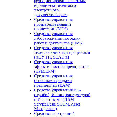
функционирования системы
юридически значимого
электронного
документооборота
Средства управления
производственными
процессами (MES)
Средства управления
лабораторными потоками
работ и документов (LIMS)
Средства управления
технологическими процессами
(АСУ ТП, SCADA)
Средства управления
эффективностью предприятия
(CPM/EPM)
Средства управления
основными фондами
предприятия (EAM)
Средства управления ИТ-
службой, ИТ-инфраструктурой
и ИТ-активами (ITSM-
ServiceDesk, SCCM, Asset
Management)
Средства электронной