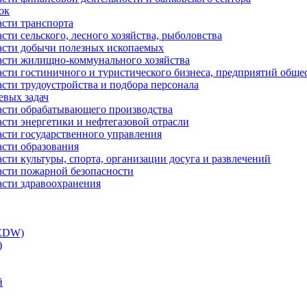
ок
асти транспорта
сти сельского, лесного хозяйства, рыболовства
ласти добычи полезных ископаемых
ласти жилищно-коммунального хозяйства
асти гостиничного и туристического бизнеса, предприятий обще
сти трудоустройства и подбора персонала
евых задач
ласти обрабатывающего производства
асти энергетики и нефтегазовой отрасли
асти государственного управления
асти образования
сти культуры, спорта, организации досуга и развлечений
асти пожарной безопасности
асти здравоохранения
(EDW)
)
й