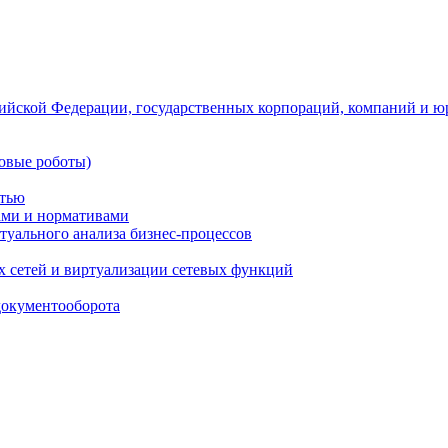
ийской Федерации, государственных корпораций, компаний и ю
овые роботы)
стью
тами и нормативами
туального анализа бизнес-процессов
 сетей и виртуализации сетевых функций
документооборота