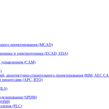
анного проектирования (MCAD)
ктроники и электротехники (ECAD, EDA)
м управлением (CAM)
)
ий, архитектурно-строительного проектирования (BIM, AEC C
и процессами (APC, RTO)
ILS)
моделирования (SPDM)
 (HMI)
ллеров (PLC)