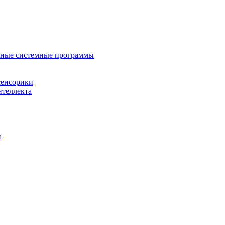
нные системные программы
сенсорики
нтеллекта
й