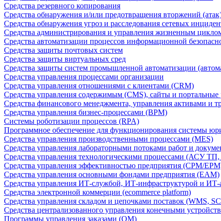
Средства резервного копирования
Средства обнаружения и/или предотвращения вторжений (атак
Средства обнаружения угроз и расследования сетевых инциден
Средства администрирования и управления жизненным цикло
Средства автоматизации процессов информационной безопасн
Средства защиты почтовых систем
Средства защиты виртуальных сред
Средства защиты систем промышленной автоматизации (автом
Средства управления процессами организации
Средства управления отношениями с клиентами (CRM)
Средства управления содержимым (CMS), сайты и портальные
Средства финансового менеджмента, управления активами и т
Средства управления бизнес-процессами (BPM)
Системы роботизации процессов (RPA)
Программное обеспечение для функционирования системы юри
Средства управления производственными процессами (MES)
Средства управления лабораторными потоками работ и докуме
Средства управления технологическими процессами (АСУ ТП
Средства управления эффективностью предприятия (CPM/EPM
Средства управления основными фондами предприятия (EAM)
Средства управления ИТ-службой, ИТ-инфраструктурой и ИТ-а
Средства электронной коммерции (ecommerce platform)
Средства управления складом и цепочками поставок (WMS, S
Средства централизованного управления конечными устройст
Программы управления заказами (OM)