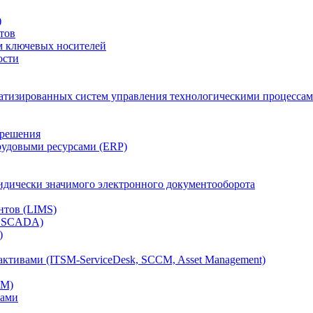
)
тов
м ключевых носителей
ости
атизированных систем управления технологическими процессам
 решения
рудовыми ресурсами (ERP)
дически значимого электронного документооборота
нтов (LIMS)
, SCADA)
)
ктивами (ITSM-ServiceDesk, SCCM, Asset Management)
CM)
вами