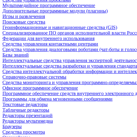
Мультимедийное программное обеспечение
Дополнительные программные модули (плагины)
Игры и развлечения
Поисковые средства
Геоинформационные и навигационные средства (GIS)
Специализированное ПО органов исполнительной власти Росс
Федерации для внутреннего использования
Средства управления контактными центрами
Средства управления диалоговыми роботами (чат-боты и голос
Базы знаний
Интеллектуальные средства управления экспертной деятельно
Интеллектуальные средства разработки и управления стандар
Средства интеллектуальной обработки информации и интеллек
Справочно-правовые системы
Средства мониторинга и управления программно-определяемых
Офисное программное обеспечение
Программное обеспечение средств внутреннего электронного 
Программы для обмена мгновенными сообщениями
Текстовые редакторы
Табличные редакторы
Редакторы презентаций
Редакторы мультимедиа
Браузеры
Средства просмотра