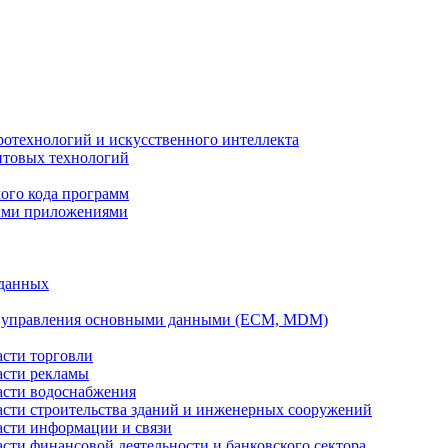
ротехнологий и искусственного интеллекта
антовых технологий
ого кода программ
ыми приложениями
 данных
а управления основными данными (ECM, MDM)
асти торговли
асти рекламы
асти водоснабжения
ласти строительства зданий и инженерных сооружений
асти информации и связи
асти финансовой деятельности и банковского сектора