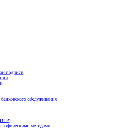
ной подписи
ации
ти
 банковского обслуживания
(DLP)
тографическими методами