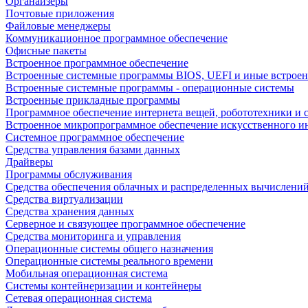
Органайзеры
Почтовые приложения
Файловые менеджеры
Коммуникационное программное обеспечение
Офисные пакеты
Встроенное программное обеспечение
Встроенные системные программы BIOS, UEFI и иные встрое
Встроенные системные программы - операционные системы
Встроенные прикладные программы
Программное обеспечение интернета вещей, робототехники и 
Встроенное микропрограммное обеспечение искусственного и
Системное программное обеспечение
Средства управления базами данных
Драйверы
Программы обслуживания
Средства обеспечения облачных и распределенных вычислени
Средства виртуализации
Средства хранения данных
Серверное и связующее программное обеспечение
Средства мониторинга и управления
Операционные системы общего назначения
Операционные системы реального времени
Мобильная операционная система
Системы контейнеризации и контейнеры
Сетевая операционная система