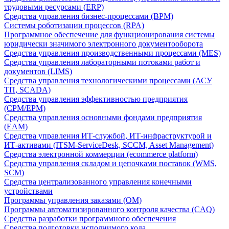
трудовыми ресурсами (ERP)
Средства управления бизнес-процессами (BPM)
Системы роботизации процессов (RPA)
Программное обеспечение для функционирования системы
юридически значимого электронного документооборота
Средства управления производственными процессами (MES)
Средства управления лабораторными потоками работ и
документов (LIMS)
Средства управления технологическими процессами (АСУ
ТП, SCADA)
Средства управления эффективностью предприятия
(CPM/EPM)
Средства управления основными фондами предприятия
(EAM)
Средства управления ИТ-службой, ИТ-инфраструктурой и
ИТ-активами (ITSM-ServiceDesk, SCCM, Asset Management)
Средства электронной коммерции (ecommerce platform)
Средства управления складом и цепочками поставок (WMS,
SCM)
Средства централизованного управления конечными
устройствами
Программы управления заказами (OM)
Программы автоматизированного контроля качества (CAQ)
Средства разработки программного обеспечения
Средства подготовки исполнимого кода