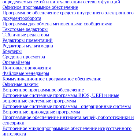
определяемых сетей и виртуализации сетевых функций
Офисное программное обеспечение
Программное обеспечение средств внутреннего электронного
документооборота
Программы для обмена мгновенными сообщениями
Текстовые редакторы
Табличные редакторы
Редакторы презентаций
Редакторы мультимедиа
Браузеры
Средства просмотра
Органайзеры
Почтовые приложения
Файловые менеджеры
Коммуникационное программное обеспечение
Офисные пакеты
Встроенное программное обеспечение
Встроенные системные программы BIOS, UEFI и иные
встроенные системные программы
Встроенные системные программы - операционные системы
Встроенные прикладные программы
Программное обеспечение интернета вещей, робототехники и
сенсорики
Встроенное микропрограммное обеспечение искусственного
интеллекта