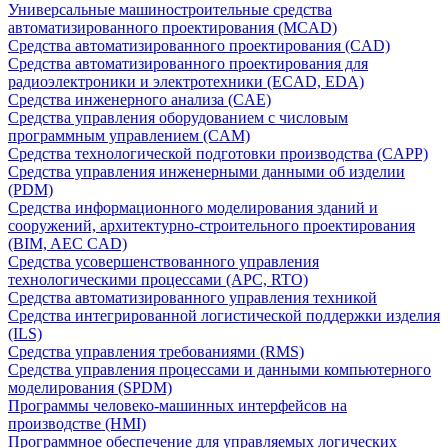
Универсальные машиностроительные средства
автоматизированного проектирования (MCAD)
Средства автоматизированного проектирования (CAD)
Средства автоматизированного проектирования для
радиоэлектроники и электротехники (ECAD, EDA)
Средства инженерного анализа (CAE)
Средства управления оборудованием с числовым
программным управлением (CAM)
Средства технологической подготовки производства (CAPP)
Средства управления инженерными данными об изделии
(PDM)
Средства информационного моделирования зданий и
сооружений, архитектурно-строительного проектирования
(BIM, AEC CAD)
Средства усовершенствованного управления
технологическими процессами (APC, RTO)
Средства автоматизированного управления техникой
Средства интегрированной логистической поддержки изделия
(ILS)
Средства управления требованиями (RMS)
Средства управления процессами и данными компьютерного
моделирования (SPDM)
Программы человеко-машинных интерфейсов на
производстве (HMI)
Программное обеспечение для управляемых логических