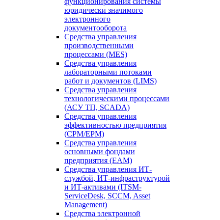
функционирования системы
юридически значимого
электронного
документооборота
Средства управления
производственными
процессами (MES)
Средства управления
лабораторными потоками
работ и документов (LIMS)
Средства управления
технологическими процессами
(АСУ ТП, SCADA)
Средства управления
эффективностью предприятия
(CPM/EPM)
Средства управления
основными фондами
предприятия (EAM)
Средства управления ИТ-
службой, ИТ-инфраструктурой
и ИТ-активами (ITSM-
ServiceDesk, SCCM, Asset
Management)
Средства электронной