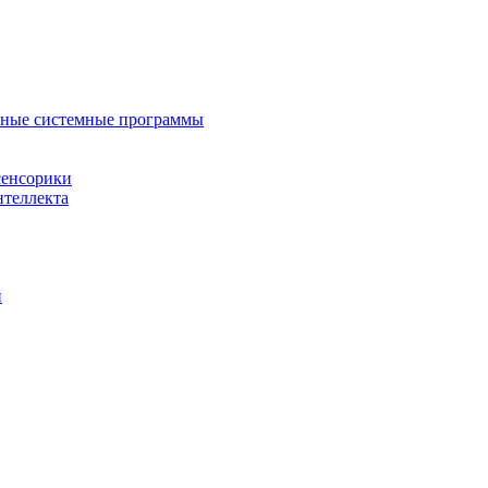
нные системные программы
сенсорики
нтеллекта
й