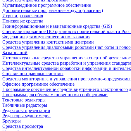
Мультимедийное программное обеспечение
Дополнительные программные модули (плагины)
Игры и развлечения
Поисковые средства
Геоинформационные и навигационные средства (GIS)
Специализированное ПО органов исполнительной власти Росс
Федерации для внутреннего использования
Средства управления контактными центрами
Средства управления диалоговыми роботами (чат-боты и голос
Базы знаний
Интеллектуальные средства управления экспертной деятельно
Интеллектуальные средства разработки и управления стандар
Средства интеллектуальной обработки информации и интеллек
Справочно-правовые системы
Средства мониторинга и управления программно-определяемых
Офисное программное обеспечение
Программное обеспечение средств внутреннего электронного 
Программы для обмена мгновенными сообщениями
Текстовые редакторы
Табличные редакторы
Редакторы презентаций
Редакторы мультимедиа
Браузеры
Средства просмотра