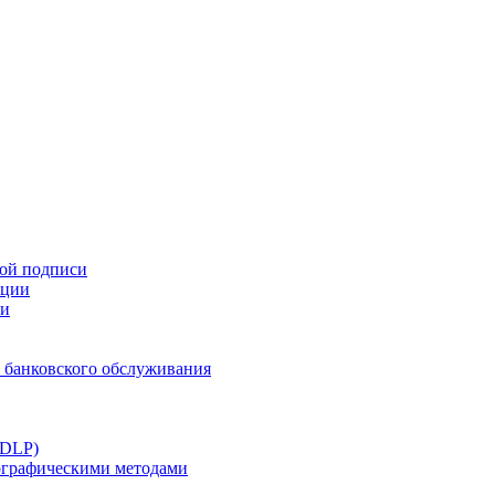
ной подписи
ации
ти
 банковского обслуживания
(DLP)
тографическими методами