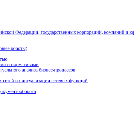
ийской Федерации, государственных корпораций, компаний и ю
овые роботы)
стью
тами и нормативами
туального анализа бизнес-процессов
 сетей и виртуализации сетевых функций
документооборота