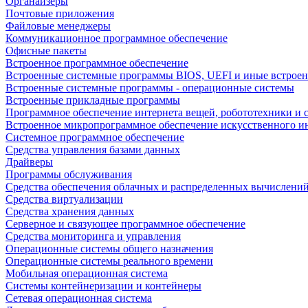
Органайзеры
Почтовые приложения
Файловые менеджеры
Коммуникационное программное обеспечение
Офисные пакеты
Встроенное программное обеспечение
Встроенные системные программы BIOS, UEFI и иные встрое
Встроенные системные программы - операционные системы
Встроенные прикладные программы
Программное обеспечение интернета вещей, робототехники и 
Встроенное микропрограммное обеспечение искусственного и
Системное программное обеспечение
Средства управления базами данных
Драйверы
Программы обслуживания
Средства обеспечения облачных и распределенных вычислени
Средства виртуализации
Средства хранения данных
Серверное и связующее программное обеспечение
Средства мониторинга и управления
Операционные системы общего назначения
Операционные системы реального времени
Мобильная операционная система
Системы контейнеризации и контейнеры
Сетевая операционная система