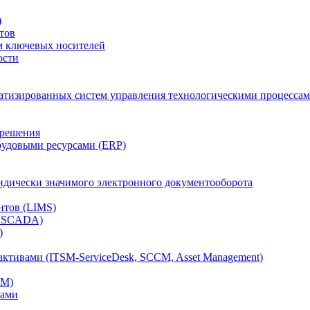
)
тов
м ключевых носителей
ости
атизированных систем управления технологическими процессам
 решения
рудовыми ресурсами (ERP)
дически значимого электронного документооборота
нтов (LIMS)
, SCADA)
)
ктивами (ITSM-ServiceDesk, SCCM, Asset Management)
CM)
вами