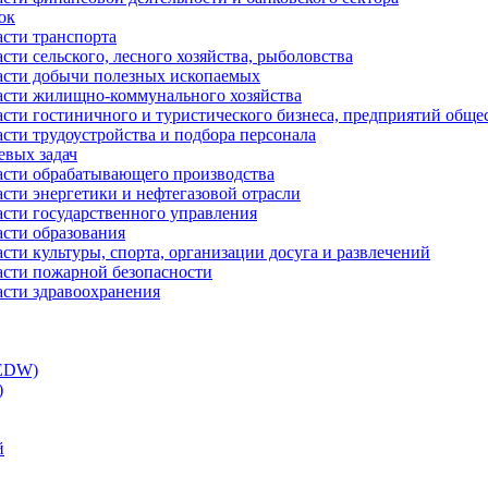
ок
асти транспорта
сти сельского, лесного хозяйства, рыболовства
ласти добычи полезных ископаемых
ласти жилищно-коммунального хозяйства
асти гостиничного и туристического бизнеса, предприятий обще
сти трудоустройства и подбора персонала
евых задач
ласти обрабатывающего производства
асти энергетики и нефтегазовой отрасли
асти государственного управления
асти образования
сти культуры, спорта, организации досуга и развлечений
асти пожарной безопасности
асти здравоохранения
(EDW)
)
й