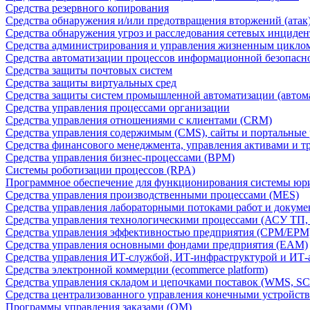
Средства резервного копирования
Средства обнаружения и/или предотвращения вторжений (атак
Средства обнаружения угроз и расследования сетевых инциден
Средства администрирования и управления жизненным цикло
Средства автоматизации процессов информационной безопасн
Средства защиты почтовых систем
Средства защиты виртуальных сред
Средства защиты систем промышленной автоматизации (автом
Средства управления процессами организации
Средства управления отношениями с клиентами (CRM)
Средства управления содержимым (CMS), сайты и портальные
Средства финансового менеджмента, управления активами и т
Средства управления бизнес-процессами (BPM)
Системы роботизации процессов (RPA)
Программное обеспечение для функционирования системы юри
Средства управления производственными процессами (MES)
Средства управления лабораторными потоками работ и докуме
Средства управления технологическими процессами (АСУ ТП
Средства управления эффективностью предприятия (CPM/EPM
Средства управления основными фондами предприятия (EAM)
Средства управления ИТ-службой, ИТ-инфраструктурой и ИТ-а
Средства электронной коммерции (ecommerce platform)
Средства управления складом и цепочками поставок (WMS, S
Средства централизованного управления конечными устройст
Программы управления заказами (OM)