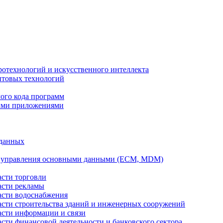
ротехнологий и искусственного интеллекта
антовых технологий
ого кода программ
ыми приложениями
 данных
а управления основными данными (ECM, MDM)
асти торговли
асти рекламы
асти водоснабжения
ласти строительства зданий и инженерных сооружений
асти информации и связи
асти финансовой деятельности и банковского сектора