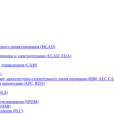
анного проектирования (MCAD)
ктроники и электротехники (ECAD, EDA)
м управлением (CAM)
)
ий, архитектурно-строительного проектирования (BIM, AEC C
и процессами (APC, RTO)
ILS)
моделирования (SPDM)
 (HMI)
ллеров (PLC)