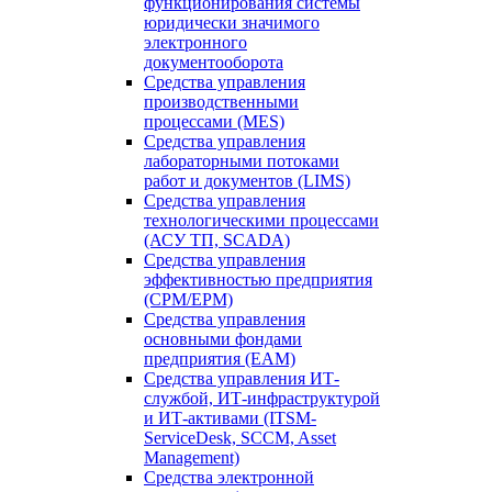
функционирования системы
юридически значимого
электронного
документооборота
Средства управления
производственными
процессами (MES)
Средства управления
лабораторными потоками
работ и документов (LIMS)
Средства управления
технологическими процессами
(АСУ ТП, SCADA)
Средства управления
эффективностью предприятия
(CPM/EPM)
Средства управления
основными фондами
предприятия (EAM)
Средства управления ИТ-
службой, ИТ-инфраструктурой
и ИТ-активами (ITSM-
ServiceDesk, SCCM, Asset
Management)
Средства электронной