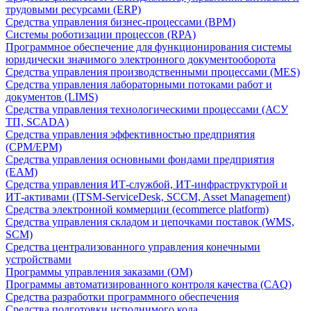
трудовыми ресурсами (ERP)
Средства управления бизнес-процессами (BPM)
Системы роботизации процессов (RPA)
Программное обеспечение для функционирования системы
юридически значимого электронного документооборота
Средства управления производственными процессами (MES)
Средства управления лабораторными потоками работ и
документов (LIMS)
Средства управления технологическими процессами (АСУ
ТП, SCADA)
Средства управления эффективностью предприятия
(CPM/EPM)
Средства управления основными фондами предприятия
(EAM)
Средства управления ИТ-службой, ИТ-инфраструктурой и
ИТ-активами (ITSM-ServiceDesk, SCCM, Asset Management)
Средства электронной коммерции (ecommerce platform)
Средства управления складом и цепочками поставок (WMS,
SCM)
Средства централизованного управления конечными
устройствами
Программы управления заказами (OM)
Программы автоматизированного контроля качества (CAQ)
Средства разработки программного обеспечения
Средства подготовки исполнимого кода