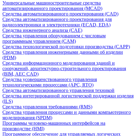
Универсальные машиностроительные средства
автоматизированного проектирования (MCAD)
Средства автоматизированного проектирования (CAD)
Средства автоматизированного проектирования для
радиоэлектроники и электротехники (ECAD, EDA)
Средства инженерного анализа (CAE)
Средства управления оборудованием с числовым
программным управлением (CAM)
Средства технологической подготовки производства (CAPP)
Средства управления инженерными данными об изделии
(PDM)
Средства информационного моделирования зданий и
сооружений, архитектурно-строительного проектирования
(BIM, AEC CAD)
Средства усовершенствованного управления
технологическими процессами (APC, RTO)
Средства автоматизированного управления техникой
Средства интегрированной логистической поддержки изделия
(ILS)
Средства управления требованиями (RMS)
Средства управления процессами и данными компьютерного
моделирования (SPDM)
Программы человеко-машинных интерфейсов на
производстве (HMI)
Программное обеспечение для управляемых логических