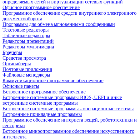
определяемых сетей и виртуализации сетевых функций
Офисное программное обеспечение
Программное обеспечение средств внутреннего электронного
документооборота
Программы для обмена мгновенными сообщениями
Текстовые редакторы
Табличные редакторы
Редакторы презентаций
Редакторы мультимедиа
Браузеры
Средства просмотра
Органайзеры
Почтовые приложения
Файловые менеджеры
Коммуникационное программное обеспечение
Офисные пакеты
Встроенное программное обеспечение
Встроенные системные программы BIOS, UEFI и иные
встроенные системные программы
Встроенные системные программы - операционные системы
Встроенные прикладные программы
Программное обеспечение интернета вещей, робототехники и
сенсорики
Встроенное микропрограммное обеспечение искусственного
интеллекта