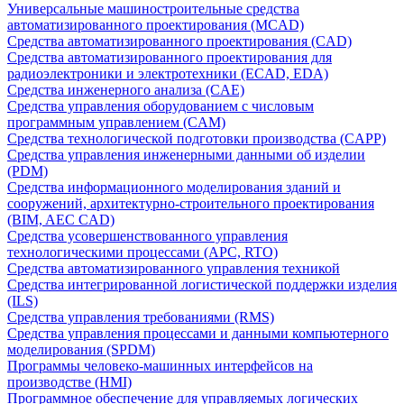
Универсальные машиностроительные средства
автоматизированного проектирования (MCAD)
Средства автоматизированного проектирования (CAD)
Средства автоматизированного проектирования для
радиоэлектроники и электротехники (ECAD, EDA)
Средства инженерного анализа (CAE)
Средства управления оборудованием с числовым
программным управлением (CAM)
Средства технологической подготовки производства (CAPP)
Средства управления инженерными данными об изделии
(PDM)
Средства информационного моделирования зданий и
сооружений, архитектурно-строительного проектирования
(BIM, AEC CAD)
Средства усовершенствованного управления
технологическими процессами (APC, RTO)
Средства автоматизированного управления техникой
Средства интегрированной логистической поддержки изделия
(ILS)
Средства управления требованиями (RMS)
Средства управления процессами и данными компьютерного
моделирования (SPDM)
Программы человеко-машинных интерфейсов на
производстве (HMI)
Программное обеспечение для управляемых логических