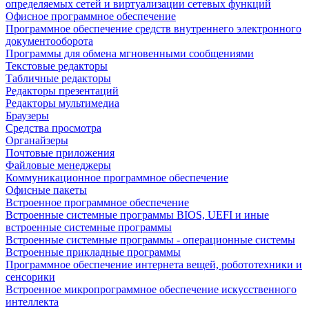
определяемых сетей и виртуализации сетевых функций
Офисное программное обеспечение
Программное обеспечение средств внутреннего электронного
документооборота
Программы для обмена мгновенными сообщениями
Текстовые редакторы
Табличные редакторы
Редакторы презентаций
Редакторы мультимедиа
Браузеры
Средства просмотра
Органайзеры
Почтовые приложения
Файловые менеджеры
Коммуникационное программное обеспечение
Офисные пакеты
Встроенное программное обеспечение
Встроенные системные программы BIOS, UEFI и иные
встроенные системные программы
Встроенные системные программы - операционные системы
Встроенные прикладные программы
Программное обеспечение интернета вещей, робототехники и
сенсорики
Встроенное микропрограммное обеспечение искусственного
интеллекта