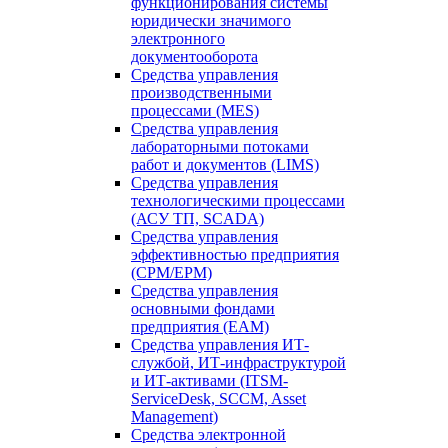
функционирования системы
юридически значимого
электронного
документооборота
Средства управления
производственными
процессами (MES)
Средства управления
лабораторными потоками
работ и документов (LIMS)
Средства управления
технологическими процессами
(АСУ ТП, SCADA)
Средства управления
эффективностью предприятия
(CPM/EPM)
Средства управления
основными фондами
предприятия (EAM)
Средства управления ИТ-
службой, ИТ-инфраструктурой
и ИТ-активами (ITSM-
ServiceDesk, SCCM, Asset
Management)
Средства электронной