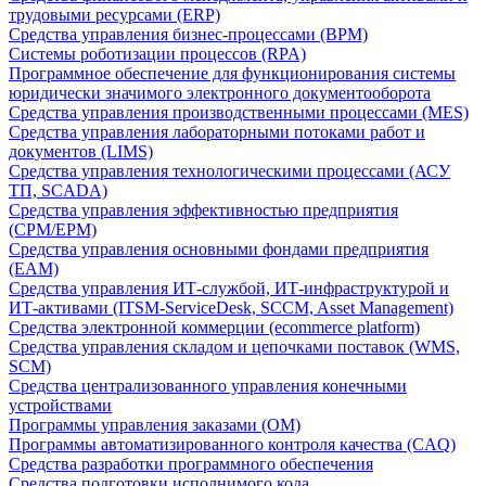
трудовыми ресурсами (ERP)
Средства управления бизнес-процессами (BPM)
Системы роботизации процессов (RPA)
Программное обеспечение для функционирования системы
юридически значимого электронного документооборота
Средства управления производственными процессами (MES)
Средства управления лабораторными потоками работ и
документов (LIMS)
Средства управления технологическими процессами (АСУ
ТП, SCADA)
Средства управления эффективностью предприятия
(CPM/EPM)
Средства управления основными фондами предприятия
(EAM)
Средства управления ИТ-службой, ИТ-инфраструктурой и
ИТ-активами (ITSM-ServiceDesk, SCCM, Asset Management)
Средства электронной коммерции (ecommerce platform)
Средства управления складом и цепочками поставок (WMS,
SCM)
Средства централизованного управления конечными
устройствами
Программы управления заказами (OM)
Программы автоматизированного контроля качества (CAQ)
Средства разработки программного обеспечения
Средства подготовки исполнимого кода