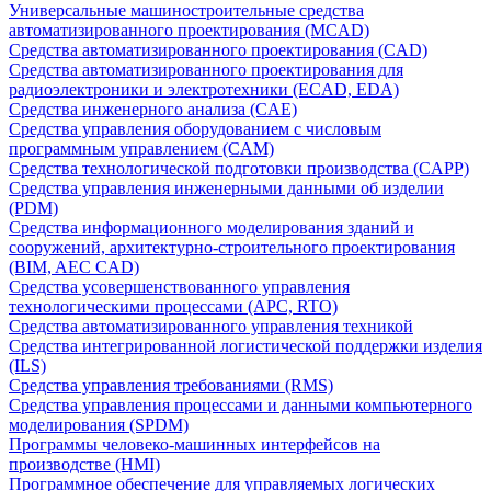
Универсальные машиностроительные средства
автоматизированного проектирования (MCAD)
Средства автоматизированного проектирования (CAD)
Средства автоматизированного проектирования для
радиоэлектроники и электротехники (ECAD, EDA)
Средства инженерного анализа (CAE)
Средства управления оборудованием с числовым
программным управлением (CAM)
Средства технологической подготовки производства (CAPP)
Средства управления инженерными данными об изделии
(PDM)
Средства информационного моделирования зданий и
сооружений, архитектурно-строительного проектирования
(BIM, AEC CAD)
Средства усовершенствованного управления
технологическими процессами (APC, RTO)
Средства автоматизированного управления техникой
Средства интегрированной логистической поддержки изделия
(ILS)
Средства управления требованиями (RMS)
Средства управления процессами и данными компьютерного
моделирования (SPDM)
Программы человеко-машинных интерфейсов на
производстве (HMI)
Программное обеспечение для управляемых логических