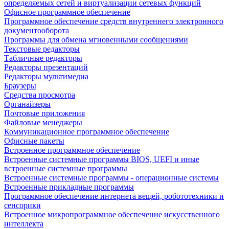
определяемых сетей и виртуализации сетевых функций
Офисное программное обеспечение
Программное обеспечение средств внутреннего электронного
документооборота
Программы для обмена мгновенными сообщениями
Текстовые редакторы
Табличные редакторы
Редакторы презентаций
Редакторы мультимедиа
Браузеры
Средства просмотра
Органайзеры
Почтовые приложения
Файловые менеджеры
Коммуникационное программное обеспечение
Офисные пакеты
Встроенное программное обеспечение
Встроенные системные программы BIOS, UEFI и иные
встроенные системные программы
Встроенные системные программы - операционные системы
Встроенные прикладные программы
Программное обеспечение интернета вещей, робототехники и
сенсорики
Встроенное микропрограммное обеспечение искусственного
интеллекта