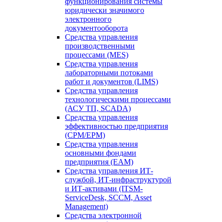
функционирования системы
юридически значимого
электронного
документооборота
Средства управления
производственными
процессами (MES)
Средства управления
лабораторными потоками
работ и документов (LIMS)
Средства управления
технологическими процессами
(АСУ ТП, SCADA)
Средства управления
эффективностью предприятия
(CPM/EPM)
Средства управления
основными фондами
предприятия (EAM)
Средства управления ИТ-
службой, ИТ-инфраструктурой
и ИТ-активами (ITSM-
ServiceDesk, SCCM, Asset
Management)
Средства электронной