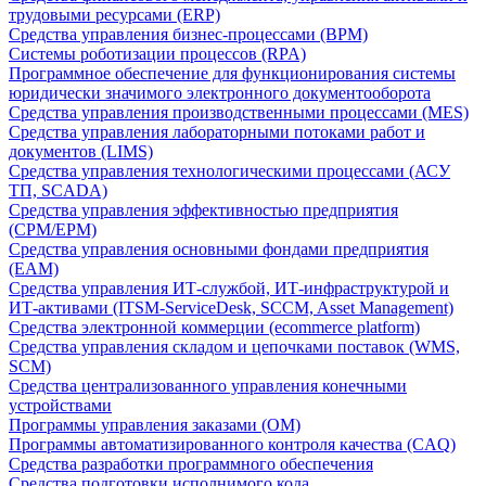
трудовыми ресурсами (ERP)
Средства управления бизнес-процессами (BPM)
Системы роботизации процессов (RPA)
Программное обеспечение для функционирования системы
юридически значимого электронного документооборота
Средства управления производственными процессами (MES)
Средства управления лабораторными потоками работ и
документов (LIMS)
Средства управления технологическими процессами (АСУ
ТП, SCADA)
Средства управления эффективностью предприятия
(CPM/EPM)
Средства управления основными фондами предприятия
(EAM)
Средства управления ИТ-службой, ИТ-инфраструктурой и
ИТ-активами (ITSM-ServiceDesk, SCCM, Asset Management)
Средства электронной коммерции (ecommerce platform)
Средства управления складом и цепочками поставок (WMS,
SCM)
Средства централизованного управления конечными
устройствами
Программы управления заказами (OM)
Программы автоматизированного контроля качества (CAQ)
Средства разработки программного обеспечения
Средства подготовки исполнимого кода