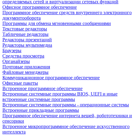
определяемых сетей и виртуализации сетевых функций
Офисное программное обеспечение
Программное обеспечение средств внутреннего электронного
документооборота
Программы для обмена мгновенными сообщениями
Текстовые редакторы
Табличные редакторы
Редакторы презентаций
Редакторы мультимедиа
Браузеры
Средства просмотра
Органайзеры
Почтовые приложения
Файловые менеджеры
Коммуникационное программное обеспечение
Офисные пакеты
Встроенное программное обеспечение
Встроенные системные программы BIOS, UEFI и иные
встроенные системные программы
Встроенные системные программы - операционные системы
Встроенные прикладные программы
Программное обеспечение интернета вещей, робототехники и
сенсорики
Встроенное микропрограммное обеспечение искусственного
интеллекта