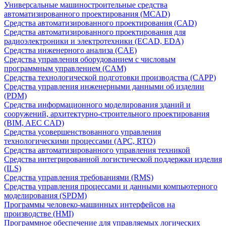
Универсальные машиностроительные средства
автоматизированного проектирования (MCAD)
Средства автоматизированного проектирования (CAD)
Средства автоматизированного проектирования для
радиоэлектроники и электротехники (ECAD, EDA)
Средства инженерного анализа (CAE)
Средства управления оборудованием с числовым
программным управлением (CAM)
Средства технологической подготовки производства (CAPP)
Средства управления инженерными данными об изделии
(PDM)
Средства информационного моделирования зданий и
сооружений, архитектурно-строительного проектирования
(BIM, AEC CAD)
Средства усовершенствованного управления
технологическими процессами (APC, RTO)
Средства автоматизированного управления техникой
Средства интегрированной логистической поддержки изделия
(ILS)
Средства управления требованиями (RMS)
Средства управления процессами и данными компьютерного
моделирования (SPDM)
Программы человеко-машинных интерфейсов на
производстве (HMI)
Программное обеспечение для управляемых логических