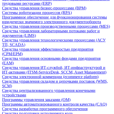
трудовыми ресурсами (ERP)
Средства управления бизнес-процессами (BPM)
Системы роботизации процессов (RPA)
Программное обеспечение для функционирования системы
юридически значимого электронного документооборота
Средства управления производственными процессами (MES)
Средства управления лабораторными потоками работ и
документов (LIMS)
Средства управления технологическими процессами (АСУ
ТП, SCADA)
Средства управления эффективностью предприятия
(CPM/EPM)
Средства управления основными фондами предприятия
(EAM)
Средства управления ИТ-службой, ИТ-инфраструктурой и
ИТ-активами (ITSM-ServiceDesk, SCCM, Asset Management)
Средства электронной коммерции (ecommerce platform)
Средства управления складом и цепочками поставок (WMS,
SCM)
Средства централизованного управления конечными
устройствами
Программы управления заказами (OM)
Программы автоматизированного контроля качества (CAQ)
Средства разработки программного обеспечения
Средства подготовки исполнимого кода