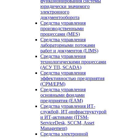
функционирования системы
юридически значимого
электронного
документооборота
Средства управления
производственными
процессами (MES)
Средства управления
лабораторными потоками
работ и документов (LIMS)
Средства управления
технологическими процессами
(АСУ ТП, SCADA)
Средства управления
эффективностью предприятия
(CPM/EPM)
Средства управления
основными фондами
предприятия (EAM)
Средства управления ИТ-
службой, ИТ-инфраструктурой
и ИТ-активами (ITSM-
ServiceDesk, SCCM, Asset
Management)
Средства электронной