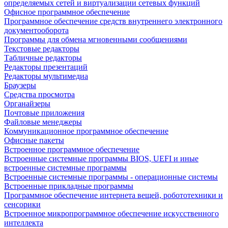
определяемых сетей и виртуализации сетевых функций
Офисное программное обеспечение
Программное обеспечение средств внутреннего электронного
документооборота
Программы для обмена мгновенными сообщениями
Текстовые редакторы
Табличные редакторы
Редакторы презентаций
Редакторы мультимедиа
Браузеры
Средства просмотра
Органайзеры
Почтовые приложения
Файловые менеджеры
Коммуникационное программное обеспечение
Офисные пакеты
Встроенное программное обеспечение
Встроенные системные программы BIOS, UEFI и иные
встроенные системные программы
Встроенные системные программы - операционные системы
Встроенные прикладные программы
Программное обеспечение интернета вещей, робототехники и
сенсорики
Встроенное микропрограммное обеспечение искусственного
интеллекта