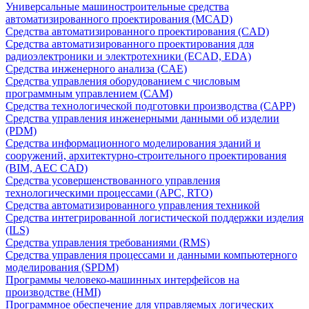
Универсальные машиностроительные средства
автоматизированного проектирования (MCAD)
Средства автоматизированного проектирования (CAD)
Средства автоматизированного проектирования для
радиоэлектроники и электротехники (ECAD, EDA)
Средства инженерного анализа (CAE)
Средства управления оборудованием с числовым
программным управлением (CAM)
Средства технологической подготовки производства (CAPP)
Средства управления инженерными данными об изделии
(PDM)
Средства информационного моделирования зданий и
сооружений, архитектурно-строительного проектирования
(BIM, AEC CAD)
Средства усовершенствованного управления
технологическими процессами (APC, RTO)
Средства автоматизированного управления техникой
Средства интегрированной логистической поддержки изделия
(ILS)
Средства управления требованиями (RMS)
Средства управления процессами и данными компьютерного
моделирования (SPDM)
Программы человеко-машинных интерфейсов на
производстве (HMI)
Программное обеспечение для управляемых логических