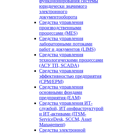
функционирования системы
юридически значимого
электронного
документооборота
Средства управления
производственными
процессами (MES)
Средства управления
лабораторными потоками
работ и документов (LIMS)
Средства управления
технологическими процессами
(АСУ ТП, SCADA)
Средства управления
эффективностью предприятия
(CPM/EPM)
Средства управления
основными фондами
предприятия (EAM)
Средства управления ИТ-
службой, ИТ-инфраструктурой
и ИТ-активами (ITSM-
ServiceDesk, SCCM, Asset
Management)
Средства электронной