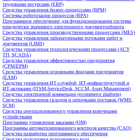
трудовыми ресурсами (ERP)
Средства управления бизнес-процессами (BPM)
Системы роботизации процессов (RPA)
Программное обеспечение для функционирования системы
юридически значимого электронного документооборота
Средства управления производственными процессами (MES)
Средства управления лабораторными потоками работ и
документов (LIMS)
Средства управления технологическими процессами (АСУ
ТП, SCADA)
Средства управления эффективностью предприятия
(CPM/EPM)
Средства управления основными фондами предприятия
(EAM)
Средства управления ИТ-службой, ИТ-инфраструктурой и
ИТ-активами (ITSM-ServiceDesk, SCCM, Asset Management)
Средства электронной коммерции (ecommerce platform)
Средства управления складом и цепочками поставок (WMS,
SCM)
Средства централизованного управления конечными
устройствами
Программы управления заказами (OM)
Программы автоматизированного контроля качества (CAQ)
Средства разработки программного обеспечения
Средства подготовки исполнимого кода