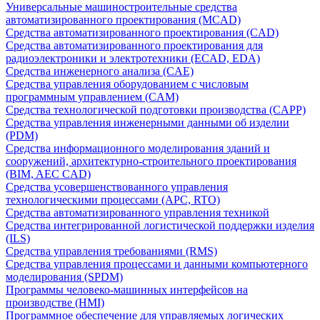
Универсальные машиностроительные средства
автоматизированного проектирования (MCAD)
Средства автоматизированного проектирования (CAD)
Средства автоматизированного проектирования для
радиоэлектроники и электротехники (ECAD, EDA)
Средства инженерного анализа (CAE)
Средства управления оборудованием с числовым
программным управлением (CAM)
Средства технологической подготовки производства (CAPP)
Средства управления инженерными данными об изделии
(PDM)
Средства информационного моделирования зданий и
сооружений, архитектурно-строительного проектирования
(BIM, AEC CAD)
Средства усовершенствованного управления
технологическими процессами (APC, RTO)
Средства автоматизированного управления техникой
Средства интегрированной логистической поддержки изделия
(ILS)
Средства управления требованиями (RMS)
Средства управления процессами и данными компьютерного
моделирования (SPDM)
Программы человеко-машинных интерфейсов на
производстве (HMI)
Программное обеспечение для управляемых логических