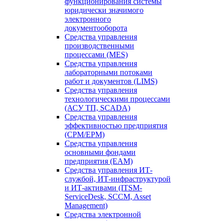
функционирования системы
юридически значимого
электронного
документооборота
Средства управления
производственными
процессами (MES)
Средства управления
лабораторными потоками
работ и документов (LIMS)
Средства управления
технологическими процессами
(АСУ ТП, SCADA)
Средства управления
эффективностью предприятия
(CPM/EPM)
Средства управления
основными фондами
предприятия (EAM)
Средства управления ИТ-
службой, ИТ-инфраструктурой
и ИТ-активами (ITSM-
ServiceDesk, SCCM, Asset
Management)
Средства электронной