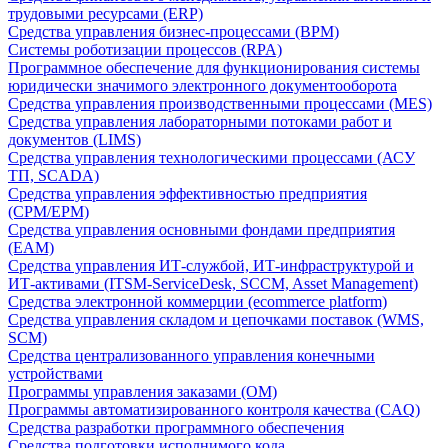
трудовыми ресурсами (ERP)
Средства управления бизнес-процессами (BPM)
Системы роботизации процессов (RPA)
Программное обеспечение для функционирования системы
юридически значимого электронного документооборота
Средства управления производственными процессами (MES)
Средства управления лабораторными потоками работ и
документов (LIMS)
Средства управления технологическими процессами (АСУ
ТП, SCADA)
Средства управления эффективностью предприятия
(CPM/EPM)
Средства управления основными фондами предприятия
(EAM)
Средства управления ИТ-службой, ИТ-инфраструктурой и
ИТ-активами (ITSM-ServiceDesk, SCCM, Asset Management)
Средства электронной коммерции (ecommerce platform)
Средства управления складом и цепочками поставок (WMS,
SCM)
Средства централизованного управления конечными
устройствами
Программы управления заказами (OM)
Программы автоматизированного контроля качества (CAQ)
Средства разработки программного обеспечения
Средства подготовки исполнимого кода