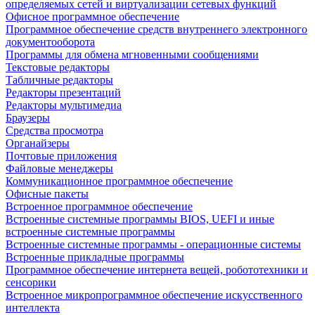
определяемых сетей и виртуализации сетевых функций
Офисное программное обеспечение
Программное обеспечение средств внутреннего электронного
документооборота
Программы для обмена мгновенными сообщениями
Текстовые редакторы
Табличные редакторы
Редакторы презентаций
Редакторы мультимедиа
Браузеры
Средства просмотра
Органайзеры
Почтовые приложения
Файловые менеджеры
Коммуникационное программное обеспечение
Офисные пакеты
Встроенное программное обеспечение
Встроенные системные программы BIOS, UEFI и иные
встроенные системные программы
Встроенные системные программы - операционные системы
Встроенные прикладные программы
Программное обеспечение интернета вещей, робототехники и
сенсорики
Встроенное микропрограммное обеспечение искусственного
интеллекта