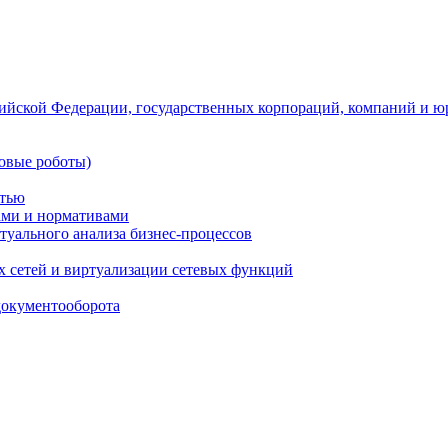
ийской Федерации, государственных корпораций, компаний и ю
овые роботы)
стью
тами и нормативами
туального анализа бизнес-процессов
 сетей и виртуализации сетевых функций
документооборота