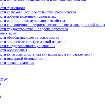
ок
асти транспорта
сти сельского, лесного хозяйства, рыболовства
ласти добычи полезных ископаемых
ласти жилищно-коммунального хозяйства
асти гостиничного и туристического бизнеса, предприятий обще
сти трудоустройства и подбора персонала
евых задач
ласти обрабатывающего производства
асти энергетики и нефтегазовой отрасли
асти государственного управления
асти образования
сти культуры, спорта, организации досуга и развлечений
асти пожарной безопасности
асти здравоохранения
(EDW)
)
й