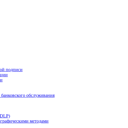
ной подписи
ации
ти
 банковского обслуживания
(DLP)
тографическими методами