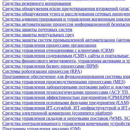
Средства резервного копирования
Средства обнаружения и/или предотвращения вторжений (атак
Средства обнаружения угроз и расследования сетевых инциден
Средства администрирования и управления жизненным цикло
Средства автоматизации процессов информационной безопасн
Средства защиты почтовых систем
Средства защиты виртуальных сред
Средства защиты систем промышленной автоматизации (автом
Средства управления процессами организации
Средства управления отношениями с клиентами (CRM)
Средства управления содержимым (CMS), сайты и портальные
Средства финансового менеджмента, управления активами и т
Средства управления бизнес-процессами (BPM)
Системы роботизации процессов (RPA)
Программное обеспечение для функционирования системы юри
Средства управления производственными процессами (MES)
Средства управления лабораторными потоками работ и докуме
Средства управления технологическими процессами (АСУ ТП
Средства управления эффективностью предприятия (CPM/EPM
Средства управления основными фондами предприятия (EAM)
Средства управления ИТ-службой, ИТ-инфраструктурой и ИТ-а
Средства электронной коммерции (ecommerce platform)
Средства управления складом и цепочками поставок (WMS, S
Средства централизованного управления конечными устройст
Программы управления заказами (OM)