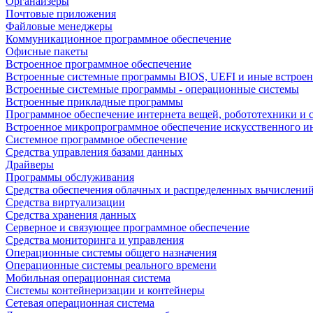
Органайзеры
Почтовые приложения
Файловые менеджеры
Коммуникационное программное обеспечение
Офисные пакеты
Встроенное программное обеспечение
Встроенные системные программы BIOS, UEFI и иные встрое
Встроенные системные программы - операционные системы
Встроенные прикладные программы
Программное обеспечение интернета вещей, робототехники и 
Встроенное микропрограммное обеспечение искусственного и
Системное программное обеспечение
Средства управления базами данных
Драйверы
Программы обслуживания
Средства обеспечения облачных и распределенных вычислени
Средства виртуализации
Средства хранения данных
Серверное и связующее программное обеспечение
Средства мониторинга и управления
Операционные системы общего назначения
Операционные системы реального времени
Мобильная операционная система
Системы контейнеризации и контейнеры
Сетевая операционная система