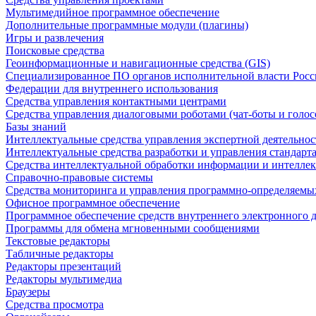
Мультимедийное программное обеспечение
Дополнительные программные модули (плагины)
Игры и развлечения
Поисковые средства
Геоинформационные и навигационные средства (GIS)
Специализированное ПО органов исполнительной власти Росс
Федерации для внутреннего использования
Средства управления контактными центрами
Средства управления диалоговыми роботами (чат-боты и голос
Базы знаний
Интеллектуальные средства управления экспертной деятельно
Интеллектуальные средства разработки и управления стандар
Средства интеллектуальной обработки информации и интеллек
Справочно-правовые системы
Средства мониторинга и управления программно-определяемых
Офисное программное обеспечение
Программное обеспечение средств внутреннего электронного 
Программы для обмена мгновенными сообщениями
Текстовые редакторы
Табличные редакторы
Редакторы презентаций
Редакторы мультимедиа
Браузеры
Средства просмотра