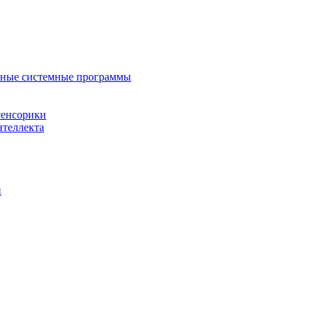
нные системные программы
сенсорики
нтеллекта
й