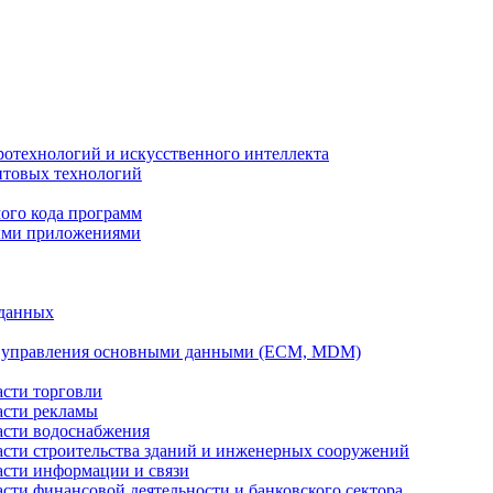
ротехнологий и искусственного интеллекта
антовых технологий
ого кода программ
ыми приложениями
 данных
а управления основными данными (ECM, MDM)
асти торговли
асти рекламы
асти водоснабжения
ласти строительства зданий и инженерных сооружений
асти информации и связи
асти финансовой деятельности и банковского сектора