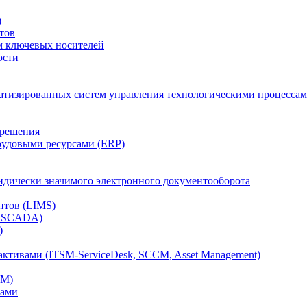
)
тов
м ключевых носителей
ости
атизированных систем управления технологическими процессам
 решения
рудовыми ресурсами (ERP)
дически значимого электронного документооборота
нтов (LIMS)
, SCADA)
)
ктивами (ITSM-ServiceDesk, SCCM, Asset Management)
CM)
вами