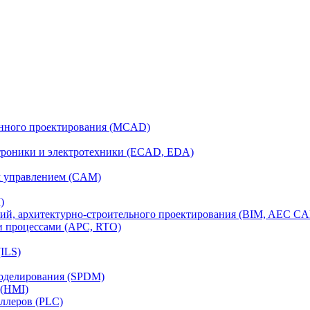
анного проектирования (MCAD)
ктроники и электротехники (ECAD, EDA)
м управлением (CAM)
)
ий, архитектурно-строительного проектирования (BIM, AEC C
и процессами (APC, RTO)
ILS)
моделирования (SPDM)
 (HMI)
ллеров (PLC)