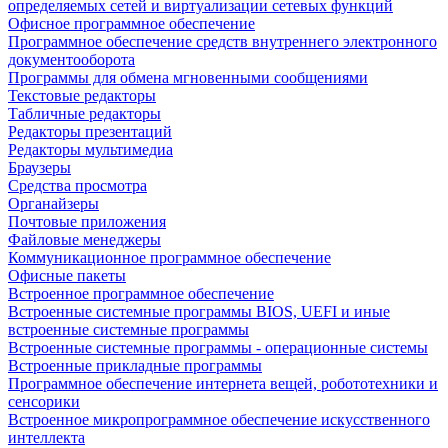
определяемых сетей и виртуализации сетевых функций
Офисное программное обеспечение
Программное обеспечение средств внутреннего электронного
документооборота
Программы для обмена мгновенными сообщениями
Текстовые редакторы
Табличные редакторы
Редакторы презентаций
Редакторы мультимедиа
Браузеры
Средства просмотра
Органайзеры
Почтовые приложения
Файловые менеджеры
Коммуникационное программное обеспечение
Офисные пакеты
Встроенное программное обеспечение
Встроенные системные программы BIOS, UEFI и иные
встроенные системные программы
Встроенные системные программы - операционные системы
Встроенные прикладные программы
Программное обеспечение интернета вещей, робототехники и
сенсорики
Встроенное микропрограммное обеспечение искусственного
интеллекта