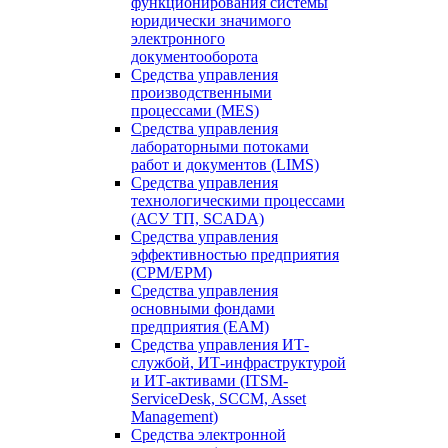
функционирования системы
юридически значимого
электронного
документооборота
Средства управления
производственными
процессами (MES)
Средства управления
лабораторными потоками
работ и документов (LIMS)
Средства управления
технологическими процессами
(АСУ ТП, SCADA)
Средства управления
эффективностью предприятия
(CPM/EPM)
Средства управления
основными фондами
предприятия (EAM)
Средства управления ИТ-
службой, ИТ-инфраструктурой
и ИТ-активами (ITSM-
ServiceDesk, SCCM, Asset
Management)
Средства электронной