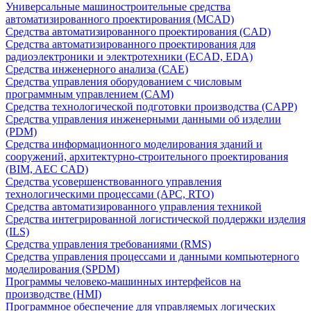
Универсальные машиностроительные средства
автоматизированного проектирования (MCAD)
Средства автоматизированного проектирования (CAD)
Средства автоматизированного проектирования для
радиоэлектроники и электротехники (ECAD, EDA)
Средства инженерного анализа (CAE)
Средства управления оборудованием с числовым
программным управлением (CAM)
Средства технологической подготовки производства (CAPP)
Средства управления инженерными данными об изделии
(PDM)
Средства информационного моделирования зданий и
сооружений, архитектурно-строительного проектирования
(BIM, AEC CAD)
Средства усовершенствованного управления
технологическими процессами (APC, RTO)
Средства автоматизированного управления техникой
Средства интегрированной логистической поддержки изделия
(ILS)
Средства управления требованиями (RMS)
Средства управления процессами и данными компьютерного
моделирования (SPDM)
Программы человеко-машинных интерфейсов на
производстве (HMI)
Программное обеспечение для управляемых логических