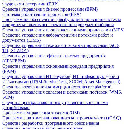
трудовыми ресурсами (ERP)
Средства управления бизнес-процессами (BPM)
Системы роботизации процессов (RPA)
Программное обеспечение для функционирования системы
юридически значимого электронного документооборота
Средства управления производственными процессами (MES)
Средства управления лабораторными потоками работ и
документов (LIMS)
Средства управления технологическими процессами (АСУ
ТП, SCADA)
Средства управления эффективностью предприятия
(CPM/EPM)
Средства управления основными фондами предприятия
(EAM)
Средства управления ИТ-службой, ИТ-инфраструктурой и
ИТ-активами (ITSM-ServiceDesk, SCCM, Asset Management)
Средства электронной коммерции (ecommerce platform)
Средства управления складом и цепочками поставок (WMS,
SCM)
Средства централизованного управления конечными
устройствами
Программы управления заказами (OM)
Программы автоматизированного контроля качества (CAQ)
Средства разработки программного обеспечения
Средства подготовки исполнимого кода