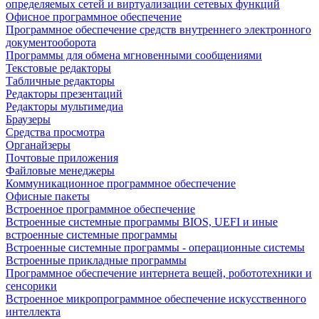
определяемых сетей и виртуализации сетевых функций
Офисное программное обеспечение
Программное обеспечение средств внутреннего электронного
документооборота
Программы для обмена мгновенными сообщениями
Текстовые редакторы
Табличные редакторы
Редакторы презентаций
Редакторы мультимедиа
Браузеры
Средства просмотра
Органайзеры
Почтовые приложения
Файловые менеджеры
Коммуникационное программное обеспечение
Офисные пакеты
Встроенное программное обеспечение
Встроенные системные программы BIOS, UEFI и иные
встроенные системные программы
Встроенные системные программы - операционные системы
Встроенные прикладные программы
Программное обеспечение интернета вещей, робототехники и
сенсорики
Встроенное микропрограммное обеспечение искусственного
интеллекта