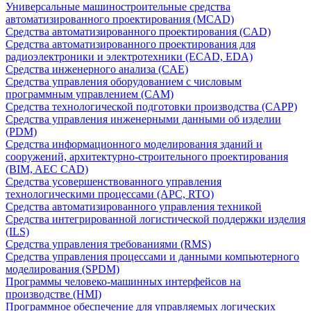
Универсальные машиностроительные средства
автоматизированного проектирования (MCAD)
Средства автоматизированного проектирования (CAD)
Средства автоматизированного проектирования для
радиоэлектроники и электротехники (ECAD, EDA)
Средства инженерного анализа (CAE)
Средства управления оборудованием с числовым
программным управлением (CAM)
Средства технологической подготовки производства (CAPP)
Средства управления инженерными данными об изделии
(PDM)
Средства информационного моделирования зданий и
сооружений, архитектурно-строительного проектирования
(BIM, AEC CAD)
Средства усовершенствованного управления
технологическими процессами (APC, RTO)
Средства автоматизированного управления техникой
Средства интегрированной логистической поддержки изделия
(ILS)
Средства управления требованиями (RMS)
Средства управления процессами и данными компьютерного
моделирования (SPDM)
Программы человеко-машинных интерфейсов на
производстве (HMI)
Программное обеспечение для управляемых логических