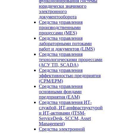
функционирования системы
юридически значимого
электронного
документооборота
Средства управления
производственными
процессами (MES)
Средства управления
лабораторными потоками
работ и документов (LIMS)
Средства управления
технологическими процессами
(АСУ ТП, SCADA)
Средства управления
эффективностью предприятия
(CPM/EPM)
Средства управления
основными фондами
предприятия (EAM)
Средства управления ИТ-
службой, ИТ-инфраструктурой
и ИТ-активами (ITSM-
ServiceDesk, SCCM, Asset
Management)
Средства электронной