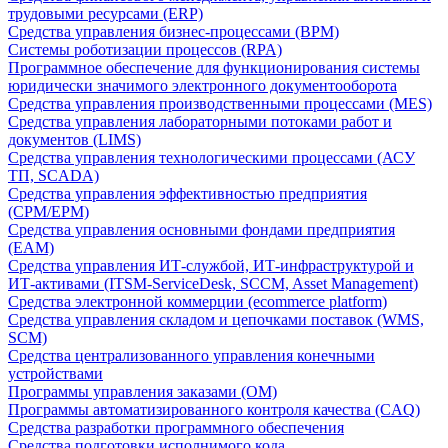
трудовыми ресурсами (ERP)
Средства управления бизнес-процессами (BPM)
Системы роботизации процессов (RPA)
Программное обеспечение для функционирования системы
юридически значимого электронного документооборота
Средства управления производственными процессами (MES)
Средства управления лабораторными потоками работ и
документов (LIMS)
Средства управления технологическими процессами (АСУ
ТП, SCADA)
Средства управления эффективностью предприятия
(CPM/EPM)
Средства управления основными фондами предприятия
(EAM)
Средства управления ИТ-службой, ИТ-инфраструктурой и
ИТ-активами (ITSM-ServiceDesk, SCCM, Asset Management)
Средства электронной коммерции (ecommerce platform)
Средства управления складом и цепочками поставок (WMS,
SCM)
Средства централизованного управления конечными
устройствами
Программы управления заказами (OM)
Программы автоматизированного контроля качества (CAQ)
Средства разработки программного обеспечения
Средства подготовки исполнимого кода