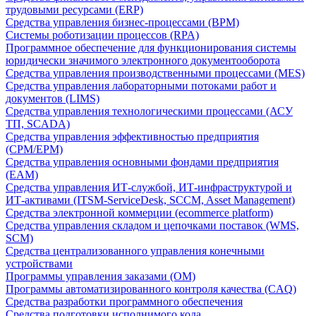
трудовыми ресурсами (ERP)
Средства управления бизнес-процессами (BPM)
Системы роботизации процессов (RPA)
Программное обеспечение для функционирования системы
юридически значимого электронного документооборота
Средства управления производственными процессами (MES)
Средства управления лабораторными потоками работ и
документов (LIMS)
Средства управления технологическими процессами (АСУ
ТП, SCADA)
Средства управления эффективностью предприятия
(CPM/EPM)
Средства управления основными фондами предприятия
(EAM)
Средства управления ИТ-службой, ИТ-инфраструктурой и
ИТ-активами (ITSM-ServiceDesk, SCCM, Asset Management)
Средства электронной коммерции (ecommerce platform)
Средства управления складом и цепочками поставок (WMS,
SCM)
Средства централизованного управления конечными
устройствами
Программы управления заказами (OM)
Программы автоматизированного контроля качества (CAQ)
Средства разработки программного обеспечения
Средства подготовки исполнимого кода