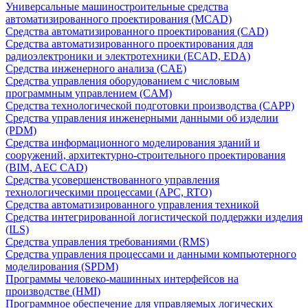
Универсальные машиностроительные средства
автоматизированного проектирования (MCAD)
Средства автоматизированного проектирования (CAD)
Средства автоматизированного проектирования для
радиоэлектроники и электротехники (ECAD, EDA)
Средства инженерного анализа (CAE)
Средства управления оборудованием с числовым
программным управлением (CAM)
Средства технологической подготовки производства (CAPP)
Средства управления инженерными данными об изделии
(PDM)
Средства информационного моделирования зданий и
сооружений, архитектурно-строительного проектирования
(BIM, AEC CAD)
Средства усовершенствованного управления
технологическими процессами (APC, RTO)
Средства автоматизированного управления техникой
Средства интегрированной логистической поддержки изделия
(ILS)
Средства управления требованиями (RMS)
Средства управления процессами и данными компьютерного
моделирования (SPDM)
Программы человеко-машинных интерфейсов на
производстве (HMI)
Программное обеспечение для управляемых логических