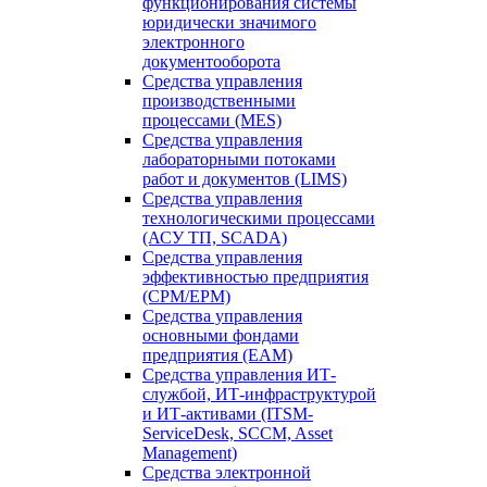
функционирования системы
юридически значимого
электронного
документооборота
Средства управления
производственными
процессами (MES)
Средства управления
лабораторными потоками
работ и документов (LIMS)
Средства управления
технологическими процессами
(АСУ ТП, SCADA)
Средства управления
эффективностью предприятия
(CPM/EPM)
Средства управления
основными фондами
предприятия (EAM)
Средства управления ИТ-
службой, ИТ-инфраструктурой
и ИТ-активами (ITSM-
ServiceDesk, SCCM, Asset
Management)
Средства электронной