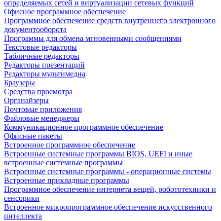
определяемых сетей и виртуализации сетевых функций
Офисное программное обеспечение
Программное обеспечение средств внутреннего электронного
документооборота
Программы для обмена мгновенными сообщениями
Текстовые редакторы
Табличные редакторы
Редакторы презентаций
Редакторы мультимедиа
Браузеры
Средства просмотра
Органайзеры
Почтовые приложения
Файловые менеджеры
Коммуникационное программное обеспечение
Офисные пакеты
Встроенное программное обеспечение
Встроенные системные программы BIOS, UEFI и иные
встроенные системные программы
Встроенные системные программы - операционные системы
Встроенные прикладные программы
Программное обеспечение интернета вещей, робототехники и
сенсорики
Встроенное микропрограммное обеспечение искусственного
интеллекта