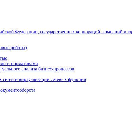
ийской Федерации, государственных корпораций, компаний и ю
овые роботы)
стью
тами и нормативами
туального анализа бизнес-процессов
 сетей и виртуализации сетевых функций
документооборота