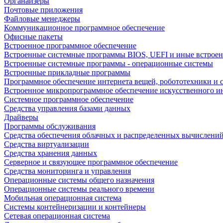
Органайзеры
Почтовые приложения
Файловые менеджеры
Коммуникационное программное обеспечение
Офисные пакеты
Встроенное программное обеспечение
Встроенные системные программы BIOS, UEFI и иные встрое
Встроенные системные программы - операционные системы
Встроенные прикладные программы
Программное обеспечение интернета вещей, робототехники и 
Встроенное микропрограммное обеспечение искусственного и
Системное программное обеспечение
Средства управления базами данных
Драйверы
Программы обслуживания
Средства обеспечения облачных и распределенных вычислени
Средства виртуализации
Средства хранения данных
Серверное и связующее программное обеспечение
Средства мониторинга и управления
Операционные системы общего назначения
Операционные системы реального времени
Мобильная операционная система
Системы контейнеризации и контейнеры
Сетевая операционная система