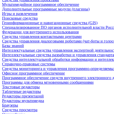
Мультимедийное программное обеспечение
Дополнительные программные модули (плагины)
Игры и развлечения
Поисковые средства
Геоинформационные и навигационные средства (GIS)
Специализированное ПО органов исполнительной власти Росс
Федерации для внутреннего использования
Средства управления контактными центрами
Средства управления диалоговыми роботами (чат-боты и голос
Базы знаний
Интеллектуальные средства управления экспертной деятельно
Интеллектуальные средства разработки и управления стандар
Средства интеллектуальной обработки информации и интеллек
Справочно-правовые системы
Средства мониторинга и управления программно-определяемых
Офисное программное обеспечение
Программное обеспечение средств внутреннего электронного 
Программы для обмена мгновенными сообщениями
Текстовые редакторы
Табличные редакторы
Редакторы презентаций
Редакторы мультимедиа
Браузеры
Средства просмотра