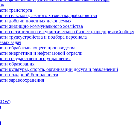
ок
асти транспорта
сти сельского, лесного хозяйства, рыболовства
ласти добычи полезных ископаемых
ласти жилищно-коммунального хозяйства
асти гостиничного и туристического бизнеса, предприятий обще
сти трудоустройства и подбора персонала
евых задач
ласти обрабатывающего производства
асти энергетики и нефтегазовой отрасли
асти государственного управления
асти образования
сти культуры, спорта, организации досуга и развлечений
асти пожарной безопасности
асти здравоохранения
(EDW)
)
й