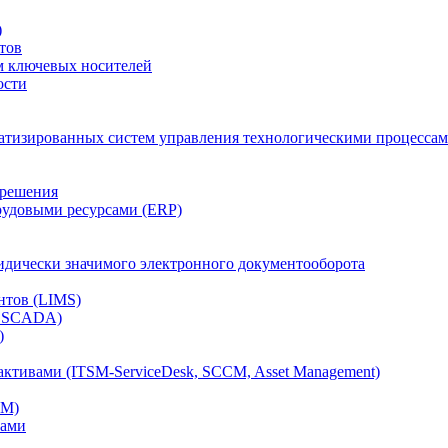
)
тов
м ключевых носителей
ости
атизированных систем управления технологическими процессам
 решения
рудовыми ресурсами (ERP)
дически значимого электронного документооборота
нтов (LIMS)
, SCADA)
)
ктивами (ITSM-ServiceDesk, SCCM, Asset Management)
CM)
вами