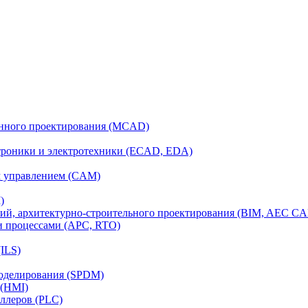
анного проектирования (MCAD)
ктроники и электротехники (ECAD, EDA)
м управлением (CAM)
)
ий, архитектурно-строительного проектирования (BIM, AEC C
и процессами (APC, RTO)
ILS)
моделирования (SPDM)
 (HMI)
ллеров (PLC)