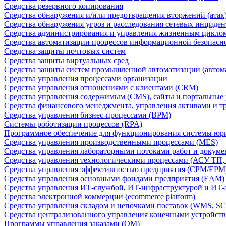
Средства резервного копирования
Средства обнаружения и/или предотвращения вторжений (атак
Средства обнаружения угроз и расследования сетевых инциден
Средства администрирования и управления жизненным цикло
Средства автоматизации процессов информационной безопасн
Средства защиты почтовых систем
Средства защиты виртуальных сред
Средства защиты систем промышленной автоматизации (автом
Средства управления процессами организации
Средства управления отношениями с клиентами (CRM)
Средства управления содержимым (CMS), сайты и портальные
Средства финансового менеджмента, управления активами и т
Средства управления бизнес-процессами (BPM)
Системы роботизации процессов (RPA)
Программное обеспечение для функционирования системы юри
Средства управления производственными процессами (MES)
Средства управления лабораторными потоками работ и докуме
Средства управления технологическими процессами (АСУ ТП
Средства управления эффективностью предприятия (CPM/EPM
Средства управления основными фондами предприятия (EAM)
Средства управления ИТ-службой, ИТ-инфраструктурой и ИТ-а
Средства электронной коммерции (ecommerce platform)
Средства управления складом и цепочками поставок (WMS, S
Средства централизованного управления конечными устройст
Программы управления заказами (OM)