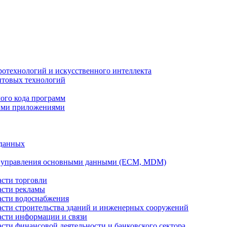
ротехнологий и искусственного интеллекта
антовых технологий
ого кода программ
ыми приложениями
 данных
а управления основными данными (ECM, MDM)
асти торговли
асти рекламы
асти водоснабжения
ласти строительства зданий и инженерных сооружений
асти информации и связи
асти финансовой деятельности и банковского сектора