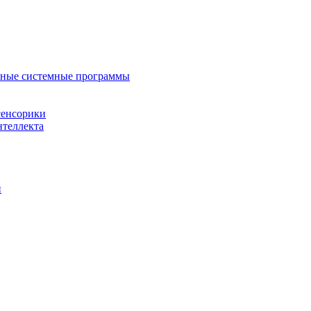
нные системные программы
сенсорики
нтеллекта
й