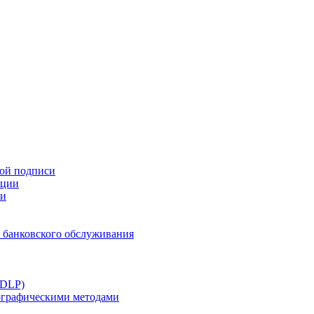
ной подписи
ации
ти
 банковского обслуживания
(DLP)
тографическими методами