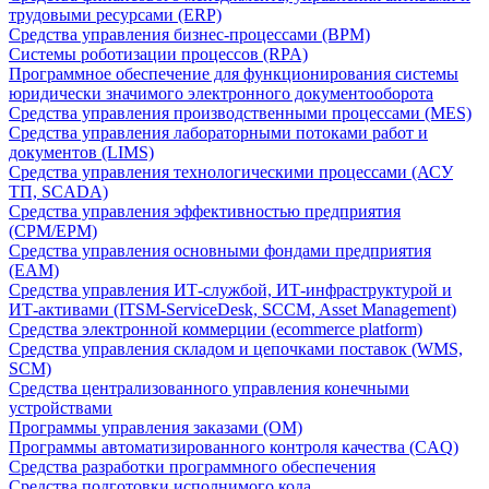
трудовыми ресурсами (ERP)
Средства управления бизнес-процессами (BPM)
Системы роботизации процессов (RPA)
Программное обеспечение для функционирования системы
юридически значимого электронного документооборота
Средства управления производственными процессами (MES)
Средства управления лабораторными потоками работ и
документов (LIMS)
Средства управления технологическими процессами (АСУ
ТП, SCADA)
Средства управления эффективностью предприятия
(CPM/EPM)
Средства управления основными фондами предприятия
(EAM)
Средства управления ИТ-службой, ИТ-инфраструктурой и
ИТ-активами (ITSM-ServiceDesk, SCCM, Asset Management)
Средства электронной коммерции (ecommerce platform)
Средства управления складом и цепочками поставок (WMS,
SCM)
Средства централизованного управления конечными
устройствами
Программы управления заказами (OM)
Программы автоматизированного контроля качества (CAQ)
Средства разработки программного обеспечения
Средства подготовки исполнимого кода