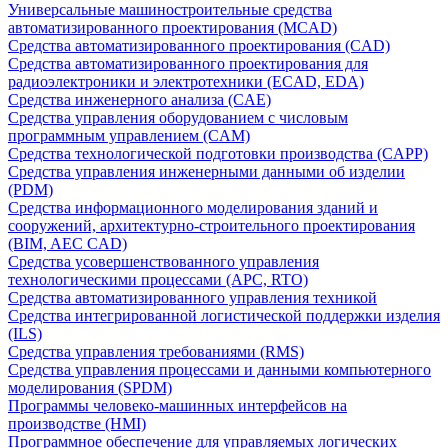
Универсальные машиностроительные средства
автоматизированного проектирования (MCAD)
Средства автоматизированного проектирования (CAD)
Средства автоматизированного проектирования для
радиоэлектроники и электротехники (ECAD, EDA)
Средства инженерного анализа (CAE)
Средства управления оборудованием с числовым
программным управлением (CAM)
Средства технологической подготовки производства (CAPP)
Средства управления инженерными данными об изделии
(PDM)
Средства информационного моделирования зданий и
сооружений, архитектурно-строительного проектирования
(BIM, AEC CAD)
Средства усовершенствованного управления
технологическими процессами (APC, RTO)
Средства автоматизированного управления техникой
Средства интегрированной логистической поддержки изделия
(ILS)
Средства управления требованиями (RMS)
Средства управления процессами и данными компьютерного
моделирования (SPDM)
Программы человеко-машинных интерфейсов на
производстве (HMI)
Программное обеспечение для управляемых логических