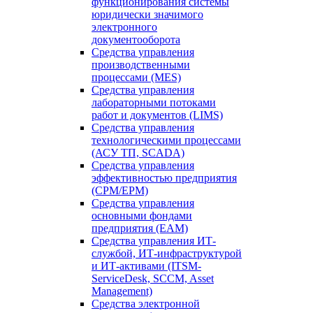
функционирования системы
юридически значимого
электронного
документооборота
Средства управления
производственными
процессами (MES)
Средства управления
лабораторными потоками
работ и документов (LIMS)
Средства управления
технологическими процессами
(АСУ ТП, SCADA)
Средства управления
эффективностью предприятия
(CPM/EPM)
Средства управления
основными фондами
предприятия (EAM)
Средства управления ИТ-
службой, ИТ-инфраструктурой
и ИТ-активами (ITSM-
ServiceDesk, SCCM, Asset
Management)
Средства электронной