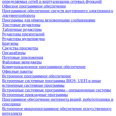
определяемых сетей и виртуализации сетевых функций
Офисное программное обеспечение
Программное обеспечение средств внутреннего электронного
документооборота
Программы для обмена мгновенными сообщениями
Текстовые редакторы
Табличные редакторы
Редакторы презентаций
Редакторы мультимедиа
Браузеры
Средства просмотра
Органайзеры
Почтовые приложения
Файловые менеджеры
Коммуникационное программное обеспечение
Офисные пакеты
Встроенное программное обеспечение
Встроенные системные программы BIOS, UEFI и иные
встроенные системные программы
Встроенные системные программы - операционные системы
Встроенные прикладные программы
Программное обеспечение интернета вещей, робототехники и
сенсорики
Встроенное микропрограммное обеспечение искусственного
интеллекта