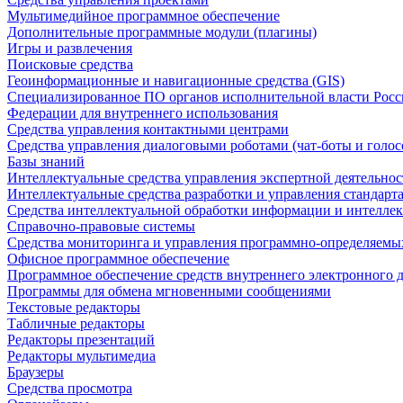
Мультимедийное программное обеспечение
Дополнительные программные модули (плагины)
Игры и развлечения
Поисковые средства
Геоинформационные и навигационные средства (GIS)
Специализированное ПО органов исполнительной власти Росс
Федерации для внутреннего использования
Средства управления контактными центрами
Средства управления диалоговыми роботами (чат-боты и голос
Базы знаний
Интеллектуальные средства управления экспертной деятельно
Интеллектуальные средства разработки и управления стандар
Средства интеллектуальной обработки информации и интеллек
Справочно-правовые системы
Средства мониторинга и управления программно-определяемых
Офисное программное обеспечение
Программное обеспечение средств внутреннего электронного 
Программы для обмена мгновенными сообщениями
Текстовые редакторы
Табличные редакторы
Редакторы презентаций
Редакторы мультимедиа
Браузеры
Средства просмотра