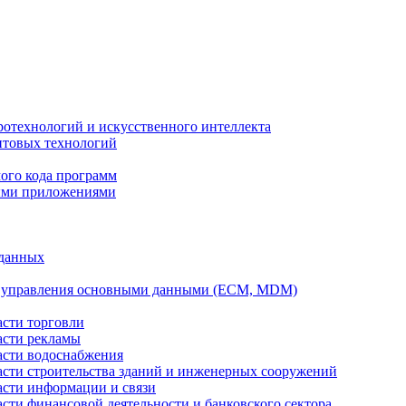
ротехнологий и искусственного интеллекта
антовых технологий
ого кода программ
ыми приложениями
 данных
а управления основными данными (ECM, MDM)
асти торговли
асти рекламы
асти водоснабжения
ласти строительства зданий и инженерных сооружений
асти информации и связи
асти финансовой деятельности и банковского сектора