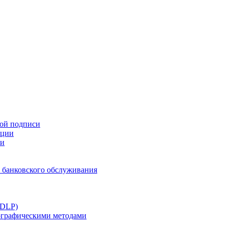
ной подписи
ации
ти
 банковского обслуживания
(DLP)
тографическими методами