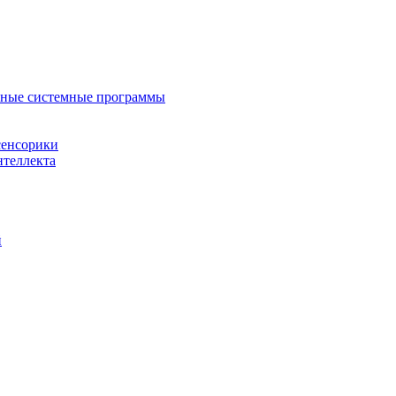
нные системные программы
сенсорики
нтеллекта
й