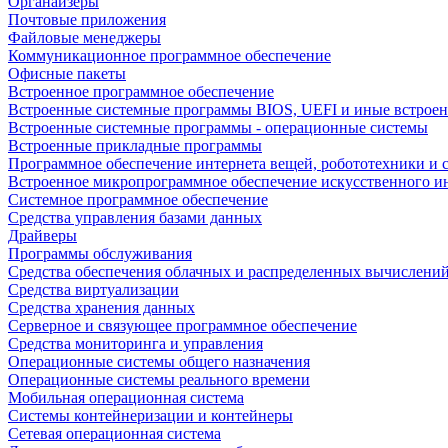
Органайзеры
Почтовые приложения
Файловые менеджеры
Коммуникационное программное обеспечение
Офисные пакеты
Встроенное программное обеспечение
Встроенные системные программы BIOS, UEFI и иные встрое
Встроенные системные программы - операционные системы
Встроенные прикладные программы
Программное обеспечение интернета вещей, робототехники и 
Встроенное микропрограммное обеспечение искусственного и
Системное программное обеспечение
Средства управления базами данных
Драйверы
Программы обслуживания
Средства обеспечения облачных и распределенных вычислени
Средства виртуализации
Средства хранения данных
Серверное и связующее программное обеспечение
Средства мониторинга и управления
Операционные системы общего назначения
Операционные системы реального времени
Мобильная операционная система
Системы контейнеризации и контейнеры
Сетевая операционная система