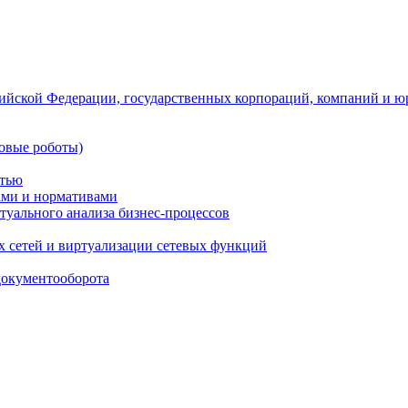
ийской Федерации, государственных корпораций, компаний и ю
овые роботы)
стью
тами и нормативами
туального анализа бизнес-процессов
 сетей и виртуализации сетевых функций
документооборота