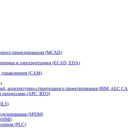
анного проектирования (MCAD)
ктроники и электротехники (ECAD, EDA)
м управлением (CAM)
)
ий, архитектурно-строительного проектирования (BIM, AEC C
и процессами (APC, RTO)
ILS)
моделирования (SPDM)
 (HMI)
ллеров (PLC)