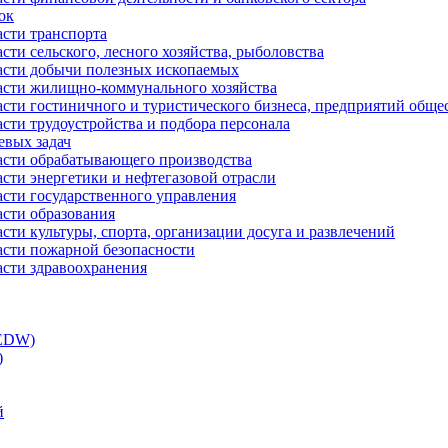
ок
асти транспорта
сти сельского, лесного хозяйства, рыболовства
ласти добычи полезных ископаемых
ласти жилищно-коммунального хозяйства
асти гостиничного и туристического бизнеса, предприятий обще
сти трудоустройства и подбора персонала
евых задач
ласти обрабатывающего производства
асти энергетики и нефтегазовой отрасли
асти государственного управления
асти образования
сти культуры, спорта, организации досуга и развлечений
асти пожарной безопасности
асти здравоохранения
(EDW)
)
й