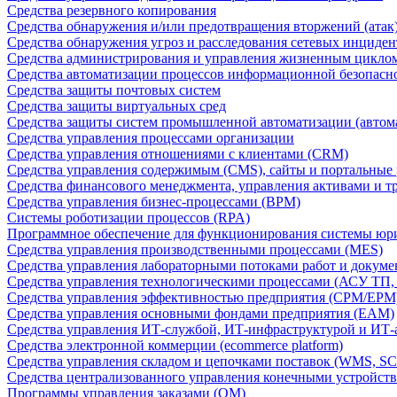
Средства резервного копирования
Средства обнаружения и/или предотвращения вторжений (атак
Средства обнаружения угроз и расследования сетевых инциден
Средства администрирования и управления жизненным цикло
Средства автоматизации процессов информационной безопасн
Средства защиты почтовых систем
Средства защиты виртуальных сред
Средства защиты систем промышленной автоматизации (автом
Средства управления процессами организации
Средства управления отношениями с клиентами (CRM)
Средства управления содержимым (CMS), сайты и портальные
Средства финансового менеджмента, управления активами и т
Средства управления бизнес-процессами (BPM)
Системы роботизации процессов (RPA)
Программное обеспечение для функционирования системы юри
Средства управления производственными процессами (MES)
Средства управления лабораторными потоками работ и докуме
Средства управления технологическими процессами (АСУ ТП
Средства управления эффективностью предприятия (CPM/EPM
Средства управления основными фондами предприятия (EAM)
Средства управления ИТ-службой, ИТ-инфраструктурой и ИТ-а
Средства электронной коммерции (ecommerce platform)
Средства управления складом и цепочками поставок (WMS, S
Средства централизованного управления конечными устройст
Программы управления заказами (OM)