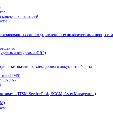
)
тов
м ключевых носителей
ости
атизированных систем управления технологическими процессам
 решения
рудовыми ресурсами (ERP)
дически значимого электронного документооборота
нтов (LIMS)
, SCADA)
)
ктивами (ITSM-ServiceDesk, SCCM, Asset Management)
CM)
вами