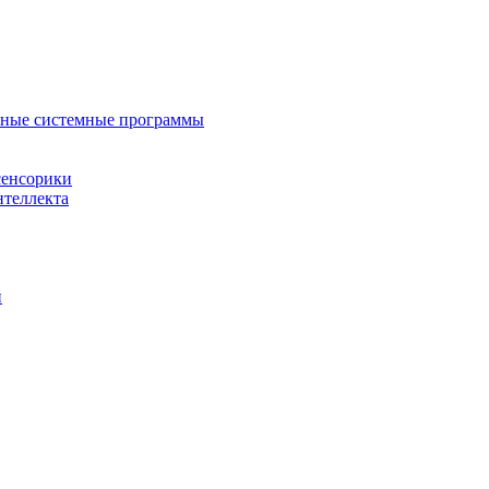
нные системные программы
сенсорики
нтеллекта
й