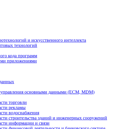
ротехнологий и искусственного интеллекта
антовых технологий
ого кода программ
ыми приложениями
 данных
а управления основными данными (ECM, MDM)
асти торговли
асти рекламы
асти водоснабжения
ласти строительства зданий и инженерных сооружений
асти информации и связи
асти финансовой деятельности и банковского сектора