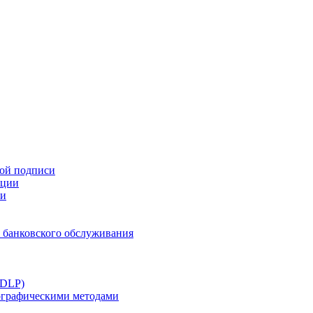
ной подписи
ации
ти
 банковского обслуживания
(DLP)
тографическими методами