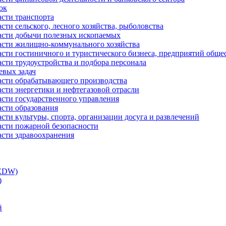
ок
асти транспорта
сти сельского, лесного хозяйства, рыболовства
ласти добычи полезных ископаемых
ласти жилищно-коммунального хозяйства
асти гостиничного и туристического бизнеса, предприятий обще
сти трудоустройства и подбора персонала
евых задач
ласти обрабатывающего производства
асти энергетики и нефтегазовой отрасли
асти государственного управления
асти образования
сти культуры, спорта, организации досуга и развлечений
асти пожарной безопасности
асти здравоохранения
(EDW)
)
й