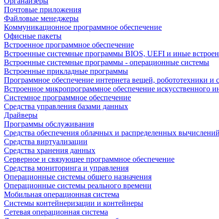
Органайзеры
Почтовые приложения
Файловые менеджеры
Коммуникационное программное обеспечение
Офисные пакеты
Встроенное программное обеспечение
Встроенные системные программы BIOS, UEFI и иные встрое
Встроенные системные программы - операционные системы
Встроенные прикладные программы
Программное обеспечение интернета вещей, робототехники и 
Встроенное микропрограммное обеспечение искусственного и
Системное программное обеспечение
Средства управления базами данных
Драйверы
Программы обслуживания
Средства обеспечения облачных и распределенных вычислени
Средства виртуализации
Средства хранения данных
Серверное и связующее программное обеспечение
Средства мониторинга и управления
Операционные системы общего назначения
Операционные системы реального времени
Мобильная операционная система
Системы контейнеризации и контейнеры
Сетевая операционная система