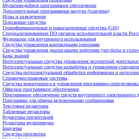
Мультимедийное программное обеспечение
Дополнительные программные модули (плагины)
Игры и развлечения
Поисковые средства
Геоинформационные и навигационные средства (GIS)
Специализированное ПО органов исполнительной власти Росс
Федерации для внутреннего использования
Средства управления контактными центрами
Средства управления диалоговыми роботами (чат-боты и голос
Базы знаний
Интеллектуальные средства управления экспертной деятельно
Интеллектуальные средства разработки и управления стандар
Средства интеллектуальной обработки информации и интеллек
Справочно-правовые системы
Средства мониторинга и управления программно-определяемых
Офисное программное обеспечение
Программное обеспечение средств внутреннего электронного 
Программы для обмена мгновенными сообщениями
Текстовые редакторы
Табличные редакторы
Редакторы презентаций
Редакторы мультимедиа
Браузеры
Средства просмотра