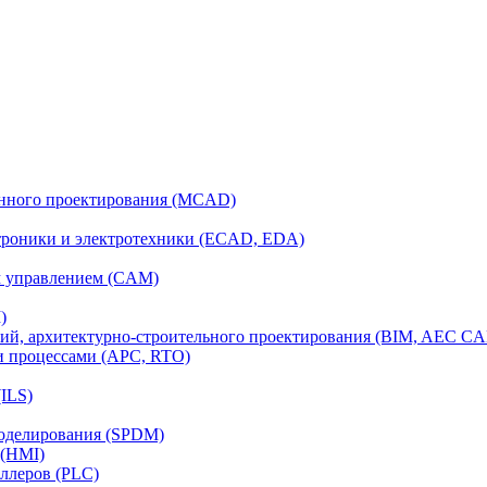
анного проектирования (MCAD)
ктроники и электротехники (ECAD, EDA)
м управлением (CAM)
)
ий, архитектурно-строительного проектирования (BIM, AEC C
и процессами (APC, RTO)
ILS)
моделирования (SPDM)
 (HMI)
ллеров (PLC)