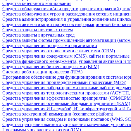
Средства резервного копирования
Средства обнаружения и/или предотвращения вторжений (атак
Средства обнаружения угроз и расследования сетевых инциден
Средства администрирования и управления жизненным цикло
Средства автоматизации процессов информационной безопасн
Средства защиты почтовых систем
Средства защиты виртуальных сред
Средства защиты систем промышленной автоматизации (автом
Средства управления процессами организации
Средства управления отношениями с клиентами (CRM)
Средства управления содержимым (CMS), сайты и портальные
Средства финансового менеджмента, управления активами и т
Средства управления бизнес-процессами (BPM)
Системы роботизации процессов (RPA)
Программное обеспечение для функционирования системы юри
Средства управления производственными процессами (MES)
Средства управления лабораторными потоками работ и докуме
Средства управления технологическими процессами (АСУ ТП
Средства управления эффективностью предприятия (CPM/EPM
Средства управления основными фондами предприятия (EAM)
Средства управления ИТ-службой, ИТ-инфраструктурой и ИТ-а
Средства электронной коммерции (ecommerce platform)
Средства управления складом и цепочками поставок (WMS, S
Средства централизованного управления конечными устройст
Программы управления заказами (OM)