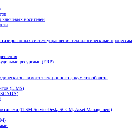
)
тов
м ключевых носителей
ости
атизированных систем управления технологическими процессам
 решения
рудовыми ресурсами (ERP)
дически значимого электронного документооборота
нтов (LIMS)
, SCADA)
)
ктивами (ITSM-ServiceDesk, SCCM, Asset Management)
CM)
вами