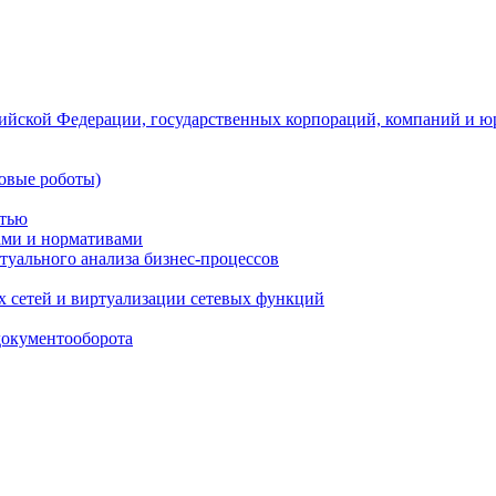
ийской Федерации, государственных корпораций, компаний и ю
овые роботы)
стью
тами и нормативами
туального анализа бизнес-процессов
 сетей и виртуализации сетевых функций
документооборота