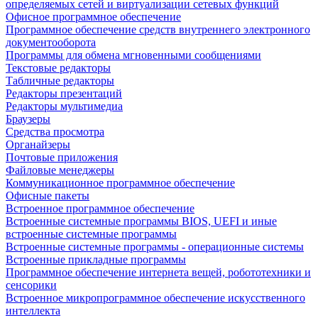
определяемых сетей и виртуализации сетевых функций
Офисное программное обеспечение
Программное обеспечение средств внутреннего электронного
документооборота
Программы для обмена мгновенными сообщениями
Текстовые редакторы
Табличные редакторы
Редакторы презентаций
Редакторы мультимедиа
Браузеры
Средства просмотра
Органайзеры
Почтовые приложения
Файловые менеджеры
Коммуникационное программное обеспечение
Офисные пакеты
Встроенное программное обеспечение
Встроенные системные программы BIOS, UEFI и иные
встроенные системные программы
Встроенные системные программы - операционные системы
Встроенные прикладные программы
Программное обеспечение интернета вещей, робототехники и
сенсорики
Встроенное микропрограммное обеспечение искусственного
интеллекта