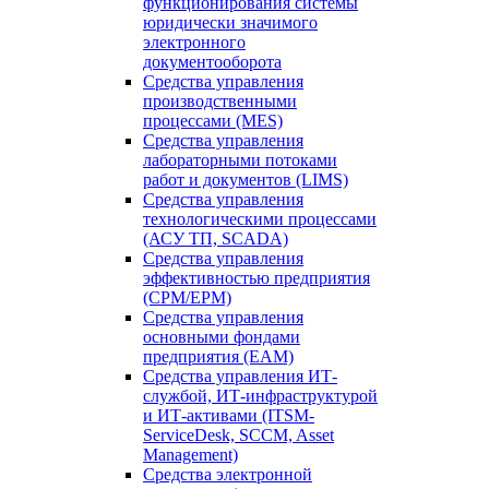
функционирования системы
юридически значимого
электронного
документооборота
Средства управления
производственными
процессами (MES)
Средства управления
лабораторными потоками
работ и документов (LIMS)
Средства управления
технологическими процессами
(АСУ ТП, SCADA)
Средства управления
эффективностью предприятия
(CPM/EPM)
Средства управления
основными фондами
предприятия (EAM)
Средства управления ИТ-
службой, ИТ-инфраструктурой
и ИТ-активами (ITSM-
ServiceDesk, SCCM, Asset
Management)
Средства электронной