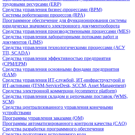
трудовыми ресурсами (ERP)
Средства управления бизнес-процессами (BPM)
Системы роботизации процессов (RPA)
Программное обеспечение для функционирования системы
юридически значимого электронного документооборота
Средства управления производственными процессами (MES)
Средства управления лабораторными потоками работ и
документов (LIMS)
Средства управления технологическими процессами (АСУ
ТП, SCADA)
Средства управления эффективностью предприятия
(CPM/EPM)
Средства управления основными фондами предприятия
(EAM)
Средства управления ИТ-службой, ИТ-инфраструктурой и
ИТ-активами (ITSM-ServiceDesk, SCCM, Asset Management)
Средства электронной коммерции (ecommerce platform)
Средства управления складом и цепочками поставок (WMS,
SCM)
Средства централизованного управления конечными
устройствами
Программы управления заказами (OM)
Программы автоматизированного контроля качества (CAQ)
Средства разработки программного обеспечения
Средства подготовки исполнимого кода