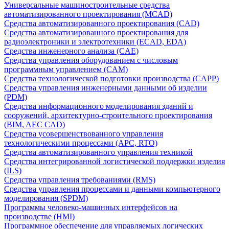
Универсальные машиностроительные средства
автоматизированного проектирования (MCAD)
Средства автоматизированного проектирования (CAD)
Средства автоматизированного проектирования для
радиоэлектроники и электротехники (ECAD, EDA)
Средства инженерного анализа (CAE)
Средства управления оборудованием с числовым
программным управлением (CAM)
Средства технологической подготовки производства (CAPP)
Средства управления инженерными данными об изделии
(PDM)
Средства информационного моделирования зданий и
сооружений, архитектурно-строительного проектирования
(BIM, AEC CAD)
Средства усовершенствованного управления
технологическими процессами (APC, RTO)
Средства автоматизированного управления техникой
Средства интегрированной логистической поддержки изделия
(ILS)
Средства управления требованиями (RMS)
Средства управления процессами и данными компьютерного
моделирования (SPDM)
Программы человеко-машинных интерфейсов на
производстве (HMI)
Программное обеспечение для управляемых логических