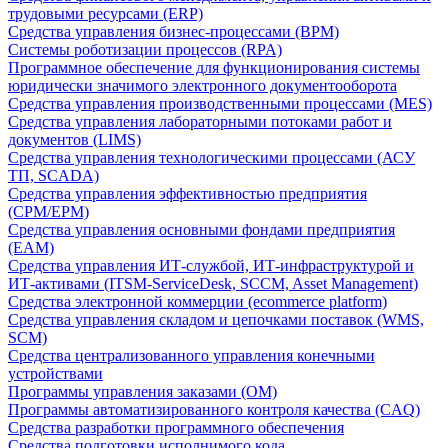
трудовыми ресурсами (ERP)
Средства управления бизнес-процессами (BPM)
Системы роботизации процессов (RPA)
Программное обеспечение для функционирования системы
юридически значимого электронного документооборота
Средства управления производственными процессами (MES)
Средства управления лабораторными потоками работ и
документов (LIMS)
Средства управления технологическими процессами (АСУ
ТП, SCADA)
Средства управления эффективностью предприятия
(CPM/EPM)
Средства управления основными фондами предприятия
(EAM)
Средства управления ИТ-службой, ИТ-инфраструктурой и
ИТ-активами (ITSM-ServiceDesk, SCCM, Asset Management)
Средства электронной коммерции (ecommerce platform)
Средства управления складом и цепочками поставок (WMS,
SCM)
Средства централизованного управления конечными
устройствами
Программы управления заказами (OM)
Программы автоматизированного контроля качества (CAQ)
Средства разработки программного обеспечения
Средства подготовки исполнимого кода