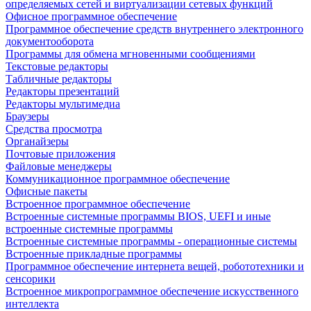
определяемых сетей и виртуализации сетевых функций
Офисное программное обеспечение
Программное обеспечение средств внутреннего электронного
документооборота
Программы для обмена мгновенными сообщениями
Текстовые редакторы
Табличные редакторы
Редакторы презентаций
Редакторы мультимедиа
Браузеры
Средства просмотра
Органайзеры
Почтовые приложения
Файловые менеджеры
Коммуникационное программное обеспечение
Офисные пакеты
Встроенное программное обеспечение
Встроенные системные программы BIOS, UEFI и иные
встроенные системные программы
Встроенные системные программы - операционные системы
Встроенные прикладные программы
Программное обеспечение интернета вещей, робототехники и
сенсорики
Встроенное микропрограммное обеспечение искусственного
интеллекта