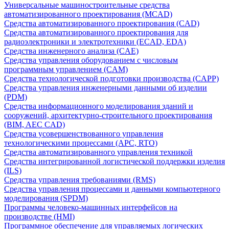
Универсальные машиностроительные средства
автоматизированного проектирования (MCAD)
Средства автоматизированного проектирования (CAD)
Средства автоматизированного проектирования для
радиоэлектроники и электротехники (ECAD, EDA)
Средства инженерного анализа (CAE)
Средства управления оборудованием с числовым
программным управлением (CAM)
Средства технологической подготовки производства (CAPP)
Средства управления инженерными данными об изделии
(PDM)
Средства информационного моделирования зданий и
сооружений, архитектурно-строительного проектирования
(BIM, AEC CAD)
Средства усовершенствованного управления
технологическими процессами (APC, RTO)
Средства автоматизированного управления техникой
Средства интегрированной логистической поддержки изделия
(ILS)
Средства управления требованиями (RMS)
Средства управления процессами и данными компьютерного
моделирования (SPDM)
Программы человеко-машинных интерфейсов на
производстве (HMI)
Программное обеспечение для управляемых логических