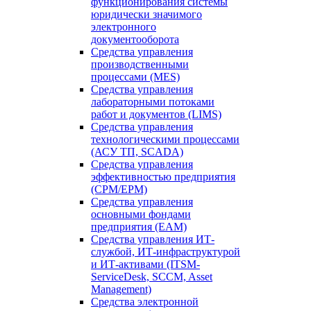
функционирования системы
юридически значимого
электронного
документооборота
Средства управления
производственными
процессами (MES)
Средства управления
лабораторными потоками
работ и документов (LIMS)
Средства управления
технологическими процессами
(АСУ ТП, SCADA)
Средства управления
эффективностью предприятия
(CPM/EPM)
Средства управления
основными фондами
предприятия (EAM)
Средства управления ИТ-
службой, ИТ-инфраструктурой
и ИТ-активами (ITSM-
ServiceDesk, SCCM, Asset
Management)
Средства электронной