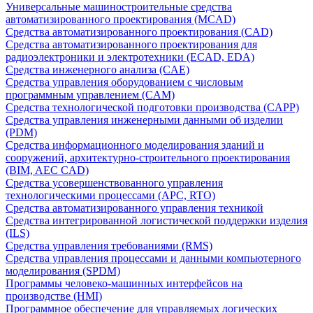
Универсальные машиностроительные средства
автоматизированного проектирования (MCAD)
Средства автоматизированного проектирования (CAD)
Средства автоматизированного проектирования для
радиоэлектроники и электротехники (ECAD, EDA)
Средства инженерного анализа (CAE)
Средства управления оборудованием с числовым
программным управлением (CAM)
Средства технологической подготовки производства (CAPP)
Средства управления инженерными данными об изделии
(PDM)
Средства информационного моделирования зданий и
сооружений, архитектурно-строительного проектирования
(BIM, AEC CAD)
Средства усовершенствованного управления
технологическими процессами (APC, RTO)
Средства автоматизированного управления техникой
Средства интегрированной логистической поддержки изделия
(ILS)
Средства управления требованиями (RMS)
Средства управления процессами и данными компьютерного
моделирования (SPDM)
Программы человеко-машинных интерфейсов на
производстве (HMI)
Программное обеспечение для управляемых логических