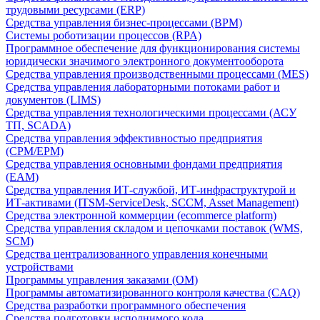
трудовыми ресурсами (ERP)
Средства управления бизнес-процессами (BPM)
Системы роботизации процессов (RPA)
Программное обеспечение для функционирования системы
юридически значимого электронного документооборота
Средства управления производственными процессами (MES)
Средства управления лабораторными потоками работ и
документов (LIMS)
Средства управления технологическими процессами (АСУ
ТП, SCADA)
Средства управления эффективностью предприятия
(CPM/EPM)
Средства управления основными фондами предприятия
(EAM)
Средства управления ИТ-службой, ИТ-инфраструктурой и
ИТ-активами (ITSM-ServiceDesk, SCCM, Asset Management)
Средства электронной коммерции (ecommerce platform)
Средства управления складом и цепочками поставок (WMS,
SCM)
Средства централизованного управления конечными
устройствами
Программы управления заказами (OM)
Программы автоматизированного контроля качества (CAQ)
Средства разработки программного обеспечения
Средства подготовки исполнимого кода