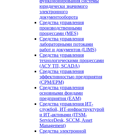
функционирования системы
юридически значимого
электронного
документооборота
Средства управления
производственными
процессами (MES)
Средства управления
лабораторными потоками
работ и документов (LIMS)
Средства управления
технологическими процессами
(АСУ ТП, SCADA)
Средства управления
эффективностью предприятия
(CPM/EPM)
Средства управления
основными фондами
предприятия (EAM)
Средства управления ИТ-
службой, ИТ-инфраструктурой
и ИТ-активами (ITSM-
ServiceDesk, SCCM, Asset
Management)
Средства электронной