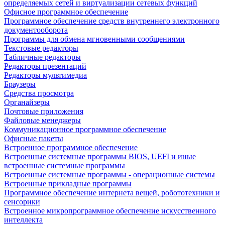
определяемых сетей и виртуализации сетевых функций
Офисное программное обеспечение
Программное обеспечение средств внутреннего электронного
документооборота
Программы для обмена мгновенными сообщениями
Текстовые редакторы
Табличные редакторы
Редакторы презентаций
Редакторы мультимедиа
Браузеры
Средства просмотра
Органайзеры
Почтовые приложения
Файловые менеджеры
Коммуникационное программное обеспечение
Офисные пакеты
Встроенное программное обеспечение
Встроенные системные программы BIOS, UEFI и иные
встроенные системные программы
Встроенные системные программы - операционные системы
Встроенные прикладные программы
Программное обеспечение интернета вещей, робототехники и
сенсорики
Встроенное микропрограммное обеспечение искусственного
интеллекта